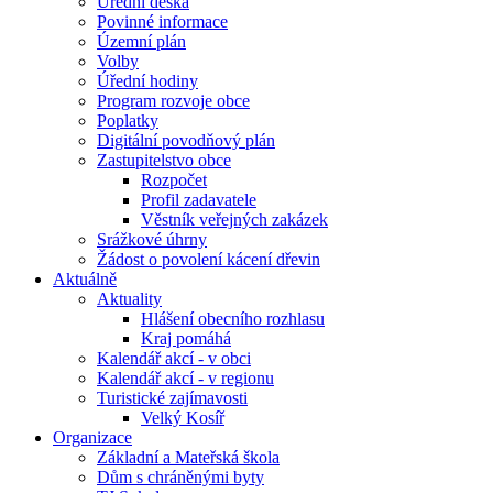
Úřední deska
Povinné informace
Územní plán
Volby
Úřední hodiny
Program rozvoje obce
Poplatky
Digitální povodňový plán
Zastupitelstvo obce
Rozpočet
Profil zadavatele
Věstník veřejných zakázek
Srážkové úhrny
Žádost o povolení kácení dřevin
Aktuálně
Aktuality
Hlášení obecního rozhlasu
Kraj pomáhá
Kalendář akcí - v obci
Kalendář akcí - v regionu
Turistické zajímavosti
Velký Kosíř
Organizace
Základní a Mateřská škola
Dům s chráněnými byty