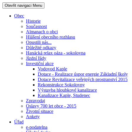
Otevřit navigaci
Menu
Obec
Historie
Současnost
Almanach o obci
Hlášení obecního rozhlasu
Opustili nás...
Důležité odkazy
Hanácká relax oáza - sokolovna
Jízdní řády
Investiční akce
Vodovod Kaple
Dotace - Realizace úspor energie Základní školy
Dotace Revitalizace veřejných prostranství 2015
Rekonstrukce Sokolovny
Výstavba hloubkové kanalizace
Kanalizace Kaple, Studenec
Zpravodaj
Oslavy 700 let obce - 2015
Životní situace
Ankety
Úřad
e-podatelna