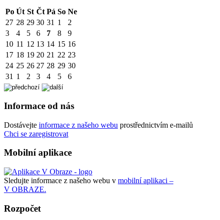
Po
Út
St
Čt
Pá
So
Ne
27
28
29
30
31
1
2
3
4
5
6
7
8
9
10
11
12
13
14
15
16
17
18
19
20
21
22
23
24
25
26
27
28
29
30
31
1
2
3
4
5
6
Informace od nás
Dostávejte
informace z našeho webu
prostřednictvím e-mailů
Chci se zaregistrovat
Mobilní aplikace
Sledujte informace z našeho webu v
mobilní aplikaci –
V OBRAZE.
Rozpočet