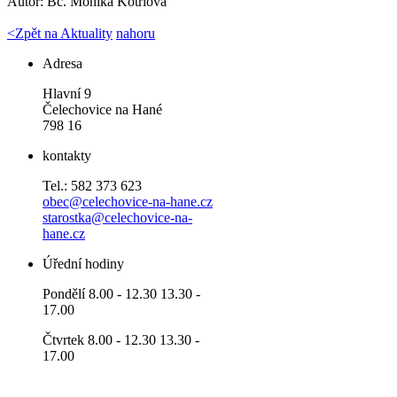
Autor:
Bc. Monika Kotrlová
<
Zpět na Aktuality
nahoru
Adresa
Hlavní 9
Čelechovice na Hané
798 16
kontakty
Tel.: 582 373 623
obec@celechovice-na-hane.cz
starostka@celechovice-na-
hane.cz
Úřední hodiny
Pondělí 8.00 - 12.30 13.30 -
17.00
Čtvrtek 8.00 - 12.30 13.30 -
17.00