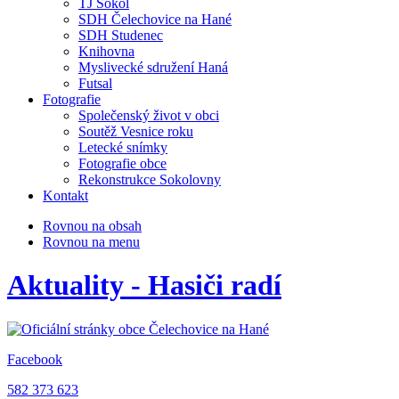
TJ Sokol
SDH Čelechovice na Hané
SDH Studenec
Knihovna
Myslivecké sdružení Haná
Futsal
Fotografie
Společenský život v obci
Soutěž Vesnice roku
Letecké snímky
Fotografie obce
Rekonstrukce Sokolovny
Kontakt
Rovnou na obsah
Rovnou na menu
Aktuality - Hasiči radí
Facebook
582 373 623