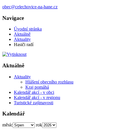
obec@celechovice-na-hane.cz
Navigace
Úvodní stránka
Aktuálně
Aktuality
Hasiči radí
Aktuálně
Aktuality
Hlášení obecního rozhlasu
Kraj pomáhá
Kalendář akcí - v obci
Kalendář akcí - v regionu
Turistické zajímavosti
Kalendář
měsíc
rok