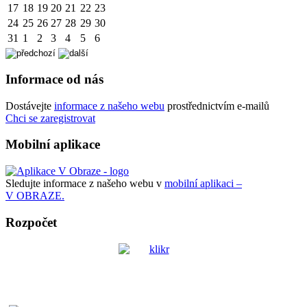
17
18
19
20
21
22
23
24
25
26
27
28
29
30
31
1
2
3
4
5
6
Informace od nás
Dostávejte
informace z našeho webu
prostřednictvím e-mailů
Chci se zaregistrovat
Mobilní aplikace
Sledujte informace z našeho webu v
mobilní aplikaci –
V OBRAZE.
Rozpočet