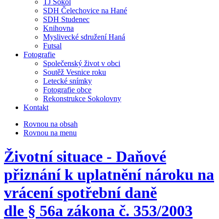
TJ Sokol
SDH Čelechovice na Hané
SDH Studenec
Knihovna
Myslivecké sdružení Haná
Futsal
Fotografie
Společenský život v obci
Soutěž Vesnice roku
Letecké snímky
Fotografie obce
Rekonstrukce Sokolovny
Kontakt
Rovnou na obsah
Rovnou na menu
Životní situace - Daňové
přiznání k uplatnění nároku na
vrácení spotřební daně
dle § 56a zákona č. 353/2003