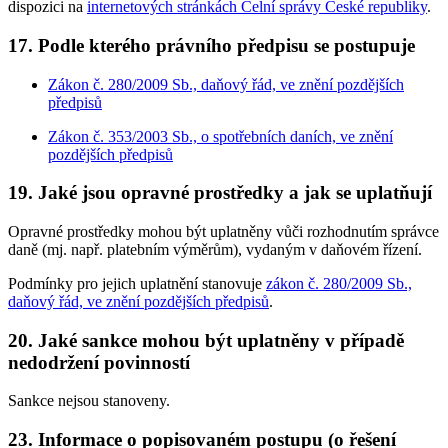
dispozici na
internetových stránkách Celní správy České republiky
.
17.
Podle kterého právního předpisu se postupuje
Zákon č. 280/2009 Sb., daňový řád, ve znění pozdějších
předpisů
Zákon č. 353/2003 Sb., o spotřebních daních, ve znění
pozdějších předpisů
19.
Jaké jsou opravné prostředky a jak se uplatňují
Opravné prostředky mohou být uplatněny vůči rozhodnutím správce
daně (mj. např. platebním výměrům), vydaným v daňovém řízení.
Podmínky pro jejich uplatnění stanovuje
zákon č. 280/2009 Sb.,
daňový řád, ve znění pozdějších předpisů
.
20.
Jaké sankce mohou být uplatněny v případě
nedodržení povinností
Sankce nejsou stanoveny.
23.
Informace o popisovaném postupu (o řešení