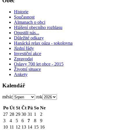
Obec
Historie
Současnost
Almanach o obci
Hlášení obecního rozhlasu
Opustili nás...
Důležité odkazy
Hanácká relax oáza - sokolovna
Jízdní řády
Investiční akce
Zpravodaj
Oslavy 700 let obce - 2015
Životní situace
Ankety
Kalendář
měsíc
rok
Po
Út
St
Čt
Pá
So
Ne
27
28
29
30
31
1
2
3
4
5
6
7
8
9
10
11
12
13
14
15
16