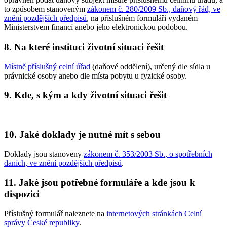
to způsobem stanoveným
zákonem č. 280/2009 Sb., daňový řád, ve
znění pozdějších předpisů
, na příslušném formuláři vydaném
Ministerstvem financí anebo jeho elektronickou podobou.
8.
Na které instituci životní situaci řešit
Místně příslušný celní úřad
(daňové oddělení), určený dle sídla u
právnické osoby anebo dle místa pobytu u fyzické osoby.
9.
Kde, s kým a kdy životní situaci řešit
10.
Jaké doklady je nutné mít s sebou
Doklady jsou stanoveny
zákonem č. 353/2003 Sb., o spotřebních
daních, ve znění pozdějších předpisů
.
11.
Jaké jsou potřebné formuláře a kde jsou k
dispozici
Příslušný formulář naleznete na
internetových stránkách Celní
správy České republiky
.