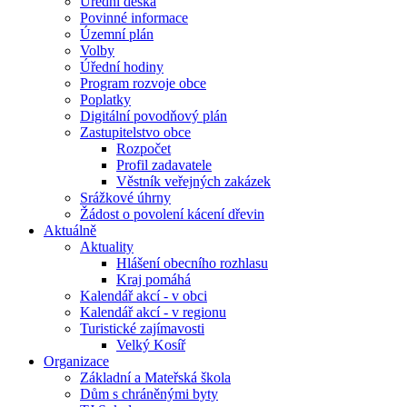
Úřední deska
Povinné informace
Územní plán
Volby
Úřední hodiny
Program rozvoje obce
Poplatky
Digitální povodňový plán
Zastupitelstvo obce
Rozpočet
Profil zadavatele
Věstník veřejných zakázek
Srážkové úhrny
Žádost o povolení kácení dřevin
Aktuálně
Aktuality
Hlášení obecního rozhlasu
Kraj pomáhá
Kalendář akcí - v obci
Kalendář akcí - v regionu
Turistické zajímavosti
Velký Kosíř
Organizace
Základní a Mateřská škola
Dům s chráněnými byty