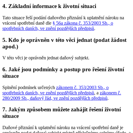
4.
Základní informace k životní situaci
Tato situace řeší podání daňového přiznání k uplatnění nároku na
vrácení spotřební daně dle
§ 56a zákona č. 353/2003 Sb., o
spotřebních daních, ve znění pozdějších předpisů
.
5.
Kdo je oprávněn v této věci jednat (podat žádost
apod.)
V této věci je oprávněn jednat daňový subjekt.
6.
Jaké jsou podmínky a postup pro řešení životní
situace
Splnění podmínek určených
zákonem č. 353/2003 Sb., o
spotřebních daních, ve znění pozdějších předpisů
, a
zákonem č.
280/2009 Sb., daňový řád, ve znění pozdějších předpisů
.
7.
Jakým způsobem můžete zahájit řešení životní
situace
Daňové přiznání k uplatnění nároku na vrácení spotřební daně je
oprávněn podat daňový subjekt místně příslušnému celnímu úřadu, a