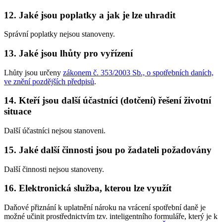
12.
Jaké jsou poplatky a jak je lze uhradit
Správní poplatky nejsou stanoveny.
13.
Jaké jsou lhůty pro vyřízení
Lhůty jsou určeny
zákonem č. 353/2003 Sb., o spotřebních daních,
ve znění pozdějších předpisů
.
14.
Kteří jsou další účastníci (dotčení) řešení životní
situace
Další účastníci nejsou stanoveni.
15.
Jaké další činnosti jsou po žadateli požadovány
Další činnosti nejsou stanoveny.
16.
Elektronická služba, kterou lze využít
Daňové přiznání k uplatnění nároku na vrácení spotřební daně je
možné učinit prostřednictvím tzv. inteligentního formuláře, který je k