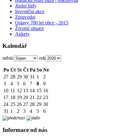
Hanácká relax oáza - sokolovna
Jízdní řády
Investiční akce
Zpravodaj
Oslavy 700 let obce - 2015
Životní situace
Ankety
Kalendář
měsíc
rok
Po
Út
St
Čt
Pá
So
Ne
27
28
29
30
31
1
2
3
4
5
6
7
8
9
10
11
12
13
14
15
16
17
18
19
20
21
22
23
24
25
26
27
28
29
30
31
1
2
3
4
5
6
Informace od nás