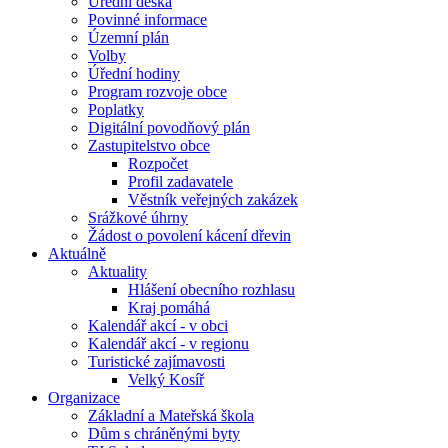
Úřední deska
Povinné informace
Územní plán
Volby
Úřední hodiny
Program rozvoje obce
Poplatky
Digitální povodňový plán
Zastupitelstvo obce
Rozpočet
Profil zadavatele
Věstník veřejných zakázek
Srážkové úhrny
Žádost o povolení kácení dřevin
Aktuálně
Aktuality
Hlášení obecního rozhlasu
Kraj pomáhá
Kalendář akcí - v obci
Kalendář akcí - v regionu
Turistické zajímavosti
Velký Kosíř
Organizace
Základní a Mateřská škola
Dům s chráněnými byty