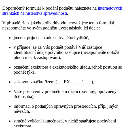
Doporučený formulář k podání podnětu naleznete na
internetových
stránkách Ministerstva spravedlnosti
.
V případě, že z jakéhokoliv důvodu nevyužijete tento formulář,
nezapomeňte ve svém podnětu uvést následující údaje:
jméno, příjmení a adresu trvalého bydliště,
v případě, že za Vás podnět podává Váš zástupce -
identifikační údaje právního zástupce (nezapomeňte doložit
plnou moc k zastupování),
označení exekutora a exekutorského úřadu, jehož postupu se
podnět týká,
spisovou značku řízení (___EX_____/____),
Vaše postavení v předmětném řízení (povinný, oprávněný,
třetí osoba),
informaci o podaných opravných prostředcích, příp. jiných
návrzích,
stručné vylíčení skutečností, v nichž spatřujete pochybení
exekutora,