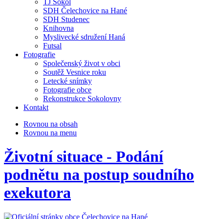
TJ Sokol
SDH Čelechovice na Hané
SDH Studenec
Knihovna
Myslivecké sdružení Haná
Futsal
Fotografie
Společenský život v obci
Soutěž Vesnice roku
Letecké snímky
Fotografie obce
Rekonstrukce Sokolovny
Kontakt
Rovnou na obsah
Rovnou na menu
Životní situace - Podání
podnětu na postup soudního
exekutora