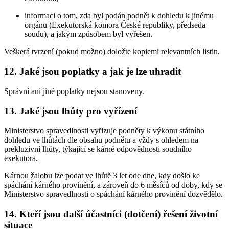
informaci o tom, zda byl podán podnět k dohledu k jinému
orgánu (Exekutorská komora České republiky, předseda
soudu), a jakým způsobem byl vyřešen.
Veškerá tvrzení (pokud možno) doložte kopiemi relevantních listin.
12.
Jaké jsou poplatky a jak je lze uhradit
Správní ani jiné poplatky nejsou stanoveny.
13.
Jaké jsou lhůty pro vyřízení
Ministerstvo spravedlnosti vyřizuje podněty k výkonu státního
dohledu ve lhůtách dle obsahu podnětu a vždy s ohledem na
prekluzivní lhůty, týkající se kárné odpovědnosti soudního
exekutora.
Kárnou žalobu lze podat ve lhůtě 3 let ode dne, kdy došlo ke
spáchání kárného provinění, a zároveň do 6 měsíců od doby, kdy se
Ministerstvo spravedlnosti o spáchání kárného provinění dozvědělo.
14.
Kteří jsou další účastníci (dotčení) řešení životní
situace