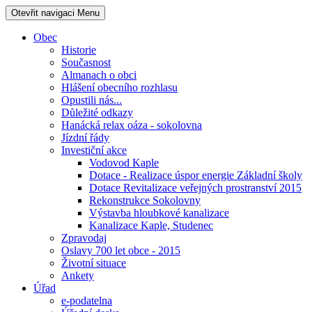
Otevřit navigaci
Menu
Obec
Historie
Současnost
Almanach o obci
Hlášení obecního rozhlasu
Opustili nás...
Důležité odkazy
Hanácká relax oáza - sokolovna
Jízdní řády
Investiční akce
Vodovod Kaple
Dotace - Realizace úspor energie Základní školy
Dotace Revitalizace veřejných prostranství 2015
Rekonstrukce Sokolovny
Výstavba hloubkové kanalizace
Kanalizace Kaple, Studenec
Zpravodaj
Oslavy 700 let obce - 2015
Životní situace
Ankety
Úřad
e-podatelna