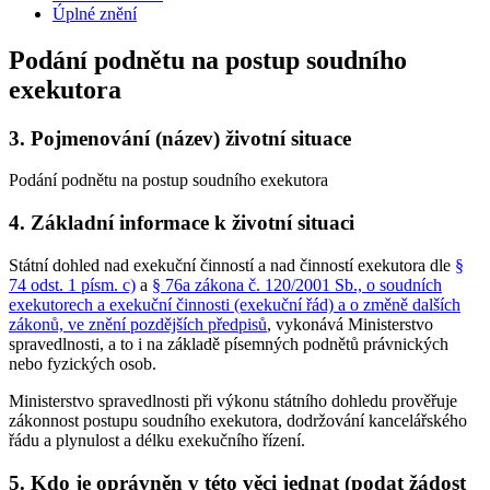
Úplné znění
Podání podnětu na postup soudního
exekutora
3.
Pojmenování (název) životní situace
Podání podnětu na postup soudního exekutora
4.
Základní informace k životní situaci
Státní dohled nad exekuční činností a nad činností exekutora dle
§
74 odst. 1 písm. c)
a
§ 76a zákona č. 120/2001 Sb., o soudních
exekutorech a exekuční činnosti (exekuční řád) a o změně dalších
zákonů, ve znění pozdějších předpisů
, vykonává Ministerstvo
spravedlnosti, a to i na základě písemných podnětů právnických
nebo fyzických osob.
Ministerstvo spravedlnosti při výkonu státního dohledu prověřuje
zákonnost postupu soudního exekutora, dodržování kancelářského
řádu a plynulost a délku exekučního řízení.
5.
Kdo je oprávněn v této věci jednat (podat žádost