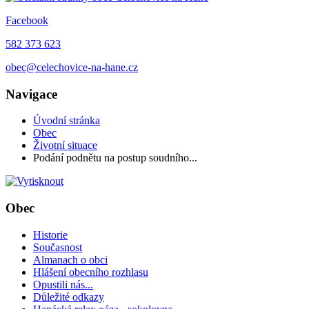
Facebook
582 373 623
obec@celechovice-na-hane.cz
Navigace
Úvodní stránka
Obec
Životní situace
Podání podnětu na postup soudního...
Obec
Historie
Současnost
Almanach o obci
Hlášení obecního rozhlasu
Opustili nás...
Důležité odkazy