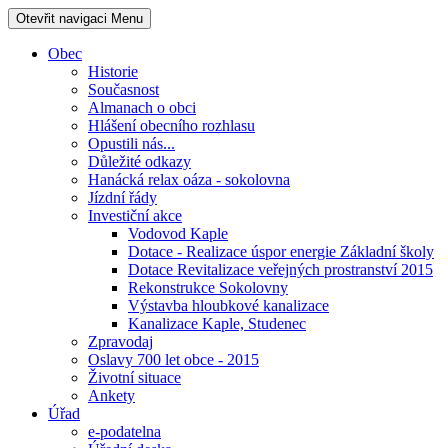
Otevřit navigaci
Menu
Obec
Historie
Současnost
Almanach o obci
Hlášení obecního rozhlasu
Opustili nás...
Důležité odkazy
Hanácká relax oáza - sokolovna
Jízdní řády
Investiční akce
Vodovod Kaple
Dotace - Realizace úspor energie Základní školy
Dotace Revitalizace veřejných prostranství 2015
Rekonstrukce Sokolovny
Výstavba hloubkové kanalizace
Kanalizace Kaple, Studenec
Zpravodaj
Oslavy 700 let obce - 2015
Životní situace
Ankety
Úřad
e-podatelna