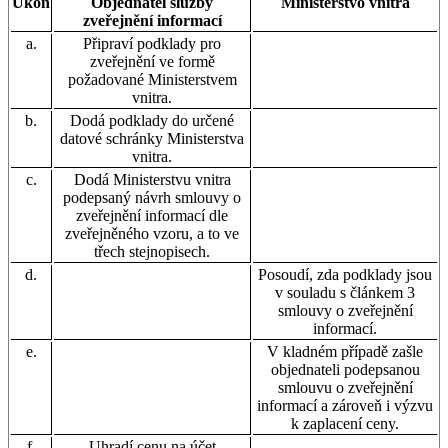
Úkon
Objednatel služby
Ministerstvo vnitra
zveřejnění informací
a.
Připraví podklady pro
zveřejnění ve formě
požadované Ministerstvem
vnitra.
b.
Dodá podklady do určené
datové schránky Ministerstva
vnitra.
c.
Dodá Ministerstvu vnitra
podepsaný návrh smlouvy o
zveřejnění informací dle
zveřejněného vzoru, a to ve
třech stejnopisech.
d.
Posoudí, zda podklady jsou
v souladu s článkem 3
smlouvy o zveřejnění
informací.
e.
V kladném případě zašle
objednateli podepsanou
smlouvu o zveřejnění
informací a zároveň i výzvu
k zaplacení ceny.
f.
Uhradí cenu na účet