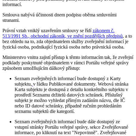
informací.
Smlouva nabývá účinnosti dnem podpisu oběma smluvními
stranami.
Právní vztah vniklý uzavřením smlouvy se řídí
zákonem č.
513/1991 Sb., obchodní zákoník, ve znění pozdějších předpisů
, a to
bez ohledu na to, zda objednatelem služby zveřejnění informací je
fyzická osoba, podnikající fyzická osoba nebo právnická osoba.
Ministerstvo vnitra zajistí přístup k těmto informacím tak, že zveřejní
podklady poskytnuté objednatelem v rámci Portálu veřejné správy
způsobem umožňujícím dálkový přístup:
Seznam zveřejněných informací bude dostupný z Karty
subjektu,
v řádku Publikované dokumenty. Webová stránka
Karta subjektu je dostupná z detailu konkrétního subjektu v
prostředí Seznamu držitelů datových schránek. Příslušný
subjekt je možno vyhledat přímým zadáním názvu, dle IČ
nebo ID datové schránky, případně ručním prohledáním
seznamu subjektů dle kategorií.
Seznam zveřejněných informací bude dále dostupný ze
vstupní stránky Portálu veřejné správy, sekce Zveřejňované
informace, po kliknutí na text "Nepovinně". Zveřejňované