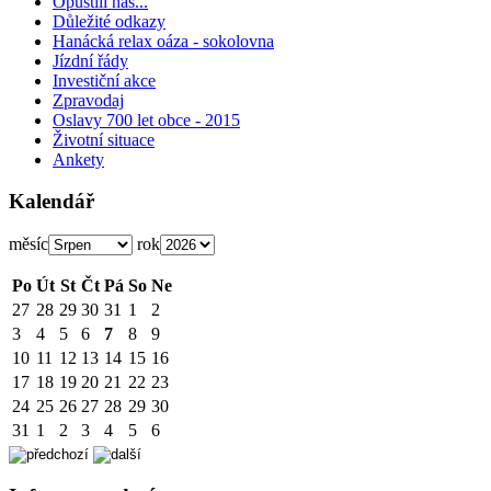
Opustili nás...
Důležité odkazy
Hanácká relax oáza - sokolovna
Jízdní řády
Investiční akce
Zpravodaj
Oslavy 700 let obce - 2015
Životní situace
Ankety
Kalendář
měsíc
rok
Po
Út
St
Čt
Pá
So
Ne
27
28
29
30
31
1
2
3
4
5
6
7
8
9
10
11
12
13
14
15
16
17
18
19
20
21
22
23
24
25
26
27
28
29
30
31
1
2
3
4
5
6