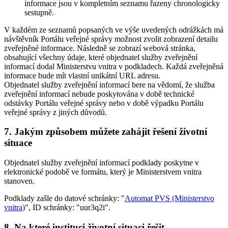
informace jsou v kompletním seznamu řazeny chronologicky
sestupně.
V každém ze seznamů popsaných ve výše uvedených odrážkách má
návštěvník Portálu veřejné správy možnost zvolit zobrazení detailu
zveřejněné informace. Následně se zobrazí webová stránka,
obsahující všechny údaje, které objednatel služby zveřejnění
informací dodal Ministerstvu vnitra v podkladech. Každá zveřejněná
informace bude mít vlastní unikátní URL adresu.
Objednatel služby zveřejnění informací bere na vědomí, že služba
zveřejnění informací nebude poskytována v době technické
odstávky Portálu veřejné správy nebo v době výpadku Portálu
veřejné správy z jiných důvodů.
7.
Jakým způsobem můžete zahájit řešení životní
situace
Objednatel služby zveřejnění informací podklady poskytne v
elektronické podobě ve formátu, který je Ministerstvem vnitra
stanoven.
Podklady zašle do datové schránky: "
Automat PVS (Ministerstvo
vnitra)
", ID schránky: "uur3q2i".
8.
Na které instituci životní situaci řešit