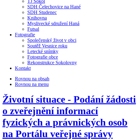
TJ Sokol
SDH Čelechovice na Hané
SDH Studenec
Knihovna
Myslivecké sdružení Haná
Futsal
Fotografie
Společenský život v obci
Soutěž Vesnice roku
Letecké snímky
Fotografie obce
Rekonstrukce Sokolovny
Kontakt
Rovnou na obsah
Rovnou na menu
Životní situace - Podání žádosti
o zveřejnění informací
fyzických a právnických osob
na Portálu veřejné správy