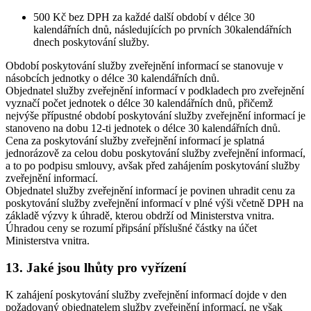
500 Kč bez DPH za každé další období v délce 30
kalendářních dnů, následujících po prvních 30kalendářních
dnech poskytování služby.
Období poskytování služby zveřejnění informací se stanovuje v
násobcích jednotky o délce 30 kalendářních dnů.
Objednatel služby zveřejnění informací v podkladech pro zveřejnění
vyznačí počet jednotek o délce 30 kalendářních dnů, přičemž
nejvýše přípustné období poskytování služby zveřejnění informací je
stanoveno na dobu 12-ti jednotek o délce 30 kalendářních dnů.
Cena za poskytování služby zveřejnění informací je splatná
jednorázově za celou dobu poskytování služby zveřejnění informací,
a to po podpisu smlouvy, avšak před zahájením poskytování služby
zveřejnění informací.
Objednatel služby zveřejnění informací je povinen uhradit cenu za
poskytování služby zveřejnění informací v plné výši včetně DPH na
základě výzvy k úhradě, kterou obdrží od Ministerstva vnitra.
Úhradou ceny se rozumí připsání příslušné částky na účet
Ministerstva vnitra.
13.
Jaké jsou lhůty pro vyřízení
K zahájení poskytování služby zveřejnění informací dojde v den
požadovaný objednatelem služby zveřejnění informací, ne však