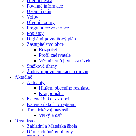
Úřední deska
Povinné informace
Územní plán
Volby
Úřední hodiny
Program rozvoje obce
Poplatky
Digitální povodňový plán
Zastupitelstvo obce
Rozpočet
Profil zadavatele
Věstník veřejných zakázek
Srážkové úhrny
Žádost o povolení kácení dřevin
Aktuálně
Aktuality
Hlášení obecního rozhlasu
Kraj pomáhá
Kalendář akcí - v obci
Kalendář akcí - v regionu
Turistické zajímavosti
Velký Kosíř
Organizace
Základní a Mateřská škola
Dům s chráněnými byty