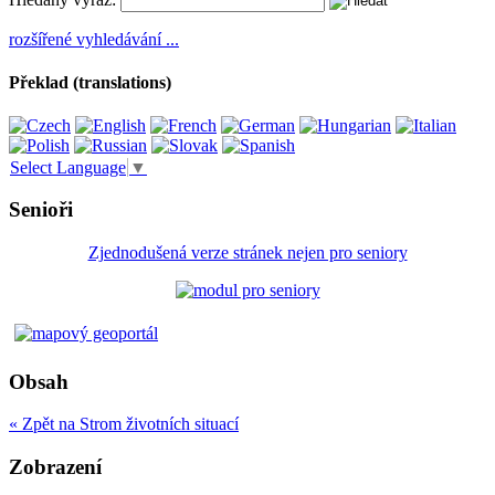
rozšířené vyhledávání ...
Překlad (translations)
Select Language
▼
Senioři
Zjednodušená verze stránek nejen pro seniory
Obsah
« Zpět na Strom životních situací
Zobrazení