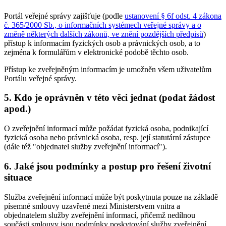
Portál veřejné správy zajišťuje (podle
ustanovení § 6f odst. 4 zákona
č. 365/2000 Sb., o informačních systémech veřejné správy a o
změně některých dalších zákonů, ve znění pozdějších předpisů
)
přístup k informacím fyzických osob a právnických osob, a to
zejména k formulářům v elektronické podobě těchto osob.
Přístup ke zveřejněným informacím je umožněn všem uživatelům
Portálu veřejné správy.
5.
Kdo je oprávněn v této věci jednat (podat žádost
apod.)
O zveřejnění informací může požádat fyzická osoba, podnikající
fyzická osoba nebo právnická osoba, resp. její statutární zástupce
(dále též "objednatel služby zveřejnění informací").
6.
Jaké jsou podmínky a postup pro řešení životní
situace
Služba zveřejnění informací může být poskytnuta pouze na základě
písemné smlouvy uzavřené mezi Ministerstvem vnitra a
objednatelem služby zveřejnění informací, přičemž nedílnou
součásti smlouvy jsou podmínky poskytování služby zveřejnění