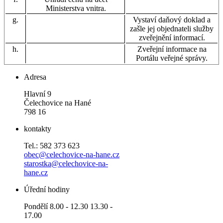
Ministerstva vnitra.
g.
Vystaví daňový doklad a
zašle jej objednateli služby
zveřejnění informací.
h.
Zveřejní informace na
Portálu veřejné správy.
Adresa
Hlavní 9
Čelechovice na Hané
798 16
kontakty
Tel.: 582 373 623
obec@celechovice-na-hane.cz
starostka@celechovice-na-
hane.cz
Úřední hodiny
Pondělí 8.00 - 12.30 13.30 -
17.00