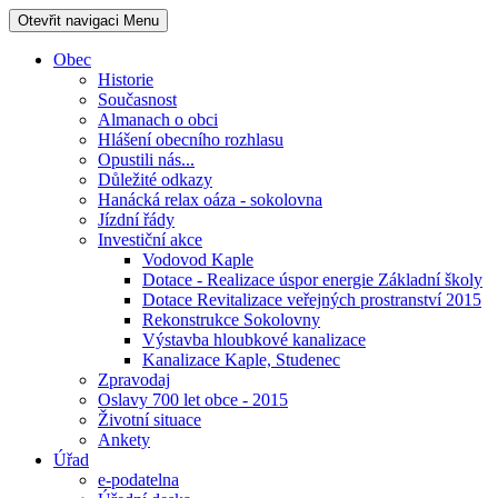
Otevřit navigaci
Menu
Obec
Historie
Současnost
Almanach o obci
Hlášení obecního rozhlasu
Opustili nás...
Důležité odkazy
Hanácká relax oáza - sokolovna
Jízdní řády
Investiční akce
Vodovod Kaple
Dotace - Realizace úspor energie Základní školy
Dotace Revitalizace veřejných prostranství 2015
Rekonstrukce Sokolovny
Výstavba hloubkové kanalizace
Kanalizace Kaple, Studenec
Zpravodaj
Oslavy 700 let obce - 2015
Životní situace
Ankety
Úřad
e-podatelna