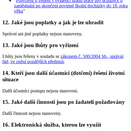
"
Potvrzení o vedení v evidenci úřadu práce pro uchazeče o
zaměstnání po skončení povinné školní docházky do 18. roku
věku
"
12.
Jaké jsou poplatky a jak je lze uhradit
Správní ani jiné poplatky nejsou stanoveny.
13.
Jaké jsou lhůty pro vyřízení
Lhůty jsou řešeny v souladu se
zákonem č. 500/2004 Sb., správní
řád, ve znění pozdějších předpisů
.
14.
Kteří jsou další účastníci (dotčení) řešení životní
situace
Další účastníci postupu nejsou stanoveni.
15.
Jaké další činnosti jsou po žadateli požadovány
Další činnosti nejsou stanoveny.
16.
Elektronická služba, kterou lze využít