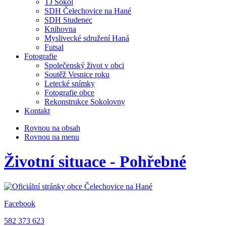
TJ Sokol
SDH Čelechovice na Hané
SDH Studenec
Knihovna
Myslivecké sdružení Haná
Futsal
Fotografie
Společenský život v obci
Soutěž Vesnice roku
Letecké snímky
Fotografie obce
Rekonstrukce Sokolovny
Kontakt
Rovnou na obsah
Rovnou na menu
Životní situace - Pohřebné
Facebook
582 373 623