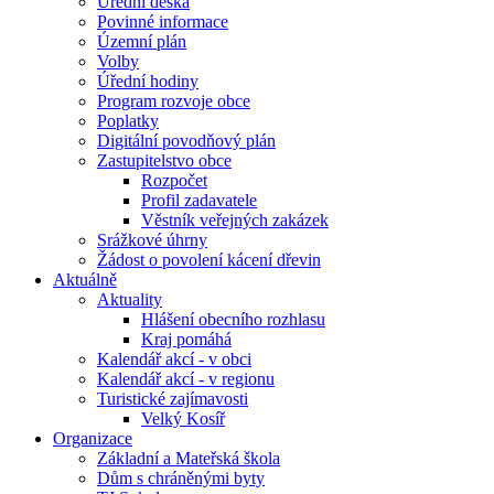
Úřední deska
Povinné informace
Územní plán
Volby
Úřední hodiny
Program rozvoje obce
Poplatky
Digitální povodňový plán
Zastupitelstvo obce
Rozpočet
Profil zadavatele
Věstník veřejných zakázek
Srážkové úhrny
Žádost o povolení kácení dřevin
Aktuálně
Aktuality
Hlášení obecního rozhlasu
Kraj pomáhá
Kalendář akcí - v obci
Kalendář akcí - v regionu
Turistické zajímavosti
Velký Kosíř
Organizace
Základní a Mateřská škola
Dům s chráněnými byty