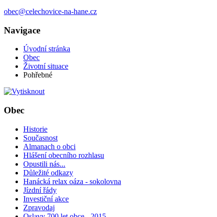
obec@celechovice-na-hane.cz
Navigace
Úvodní stránka
Obec
Životní situace
Pohřebné
Obec
Historie
Současnost
Almanach o obci
Hlášení obecního rozhlasu
Opustili nás...
Důležité odkazy
Hanácká relax oáza - sokolovna
Jízdní řády
Investiční akce
Zpravodaj
Oslavy 700 let obce - 2015