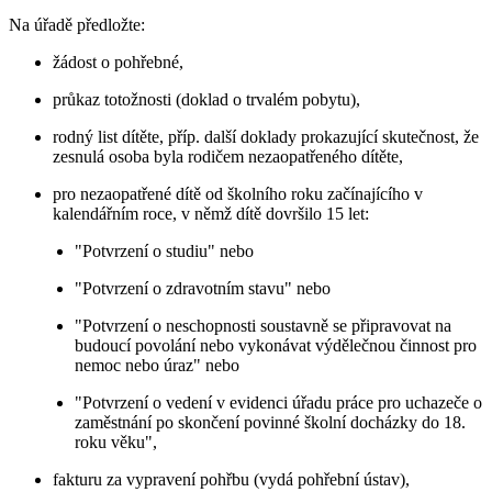
Na úřadě předložte:
žádost o pohřebné,
průkaz totožnosti (doklad o trvalém pobytu),
rodný list dítěte, příp. další doklady prokazující skutečnost, že
zesnulá osoba byla rodičem nezaopatřeného dítěte,
pro nezaopatřené dítě od školního roku začínajícího v
kalendářním roce, v němž dítě dovršilo 15 let:
"Potvrzení o studiu" nebo
"Potvrzení o zdravotním stavu" nebo
"Potvrzení o neschopnosti soustavně se připravovat na
budoucí povolání nebo vykonávat výdělečnou činnost pro
nemoc nebo úraz" nebo
"Potvrzení o vedení v evidenci úřadu práce pro uchazeče o
zaměstnání po skončení povinné školní docházky do 18.
roku věku",
fakturu za vypravení pohřbu (vydá pohřební ústav),