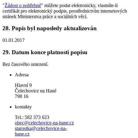
"
Žádost o pohřebné
" můžete podat elektronicky, vlastníte-li
certifikát pro elektronický podpis, prostřednictvím internetových
stránek Ministerstva práce a sociálních věcí.
28.
Popis byl naposledy aktualizován
01.01.2017
29.
Datum konce platnosti popisu
Bez časového omezení.
Adresa
Hlavní 9
Čelechovice na Hané
798 16
kontakty
Tel.: 582 373 623
obec@celechovice-na-hane.cz
starostka@celechovice-na-
hane.cz