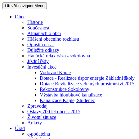
Otevřit navigaci
Menu
Obec
Historie
Současnost
Almanach o obci
Hlášení obecního rozhlasu
Opustili nás...
Důležité odkazy
Hanácká relax oáza - sokolovna
Jízdní řády
Investiční akce
Vodovod Kaple
Dotace - Realizace úspor energie Základní školy
Dotace Revitalizace veřejných prostranství 2015
Rekonstrukce Sokolovny
Výstavba hloubkové kanalizace
Kanalizace Kaple, Studenec
Zpravodaj
Oslavy 700 let obce - 2015
Životní situace
Ankety
Úřad
e-podatelna