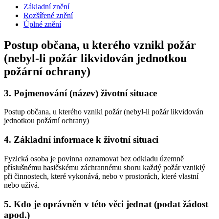
Základní znění
Rozšířené znění
Úplné znění
Postup občana, u kterého vznikl požár
(nebyl-li požár likvidován jednotkou
požární ochrany)
3.
Pojmenování (název) životní situace
Postup občana, u kterého vznikl požár (nebyl-li požár likvidován
jednotkou požární ochrany)
4.
Základní informace k životní situaci
Fyzická osoba je povinna oznamovat bez odkladu územně
příslušnému hasičskému záchrannému sboru každý požár vzniklý
při činnostech, které vykonává, nebo v prostorách, které vlastní
nebo užívá.
5.
Kdo je oprávněn v této věci jednat (podat žádost
apod.)