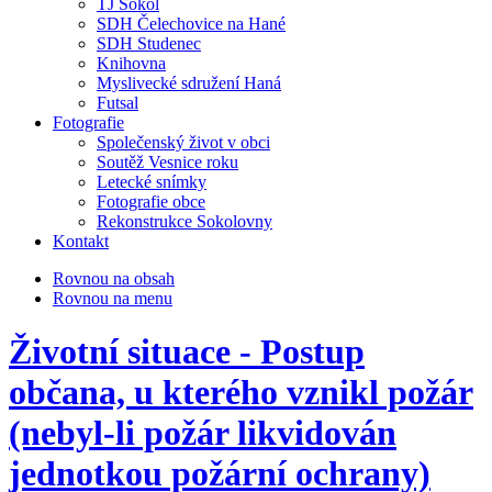
TJ Sokol
SDH Čelechovice na Hané
SDH Studenec
Knihovna
Myslivecké sdružení Haná
Futsal
Fotografie
Společenský život v obci
Soutěž Vesnice roku
Letecké snímky
Fotografie obce
Rekonstrukce Sokolovny
Kontakt
Rovnou na obsah
Rovnou na menu
Životní situace - Postup
občana, u kterého vznikl požár
(nebyl-li požár likvidován
jednotkou požární ochrany)