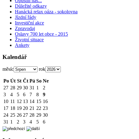
Opustili nás...
Důležité odkazy
Hanácká relax oáza - sokolovna
Jízdní řády
Investiční akce
Zpravodaj
Oslavy 700 let obce - 2015
Životní situace
Ankety
Kalendář
měsíc
rok
Po
Út
St
Čt
Pá
So
Ne
27
28
29
30
31
1
2
3
4
5
6
7
8
9
10
11
12
13
14
15
16
17
18
19
20
21
22
23
24
25
26
27
28
29
30
31
1
2
3
4
5
6