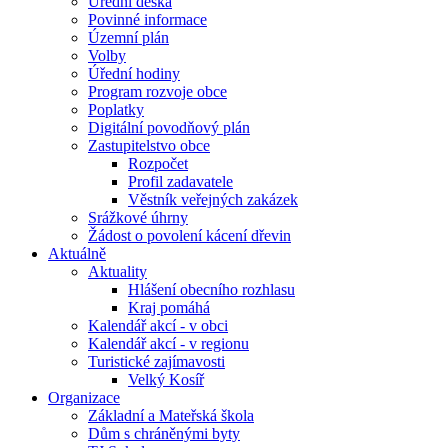
Úřední deska
Povinné informace
Územní plán
Volby
Úřední hodiny
Program rozvoje obce
Poplatky
Digitální povodňový plán
Zastupitelstvo obce
Rozpočet
Profil zadavatele
Věstník veřejných zakázek
Srážkové úhrny
Žádost o povolení kácení dřevin
Aktuálně
Aktuality
Hlášení obecního rozhlasu
Kraj pomáhá
Kalendář akcí - v obci
Kalendář akcí - v regionu
Turistické zajímavosti
Velký Kosíř
Organizace
Základní a Mateřská škola
Dům s chráněnými byty