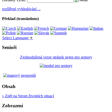
rozšířené vyhledávání ...
Překlad (translations)
Select Language
▼
Senioři
Zjednodušená verze stránek nejen pro seniory
Obsah
« Zpět na Strom životních situací
Zobrazení