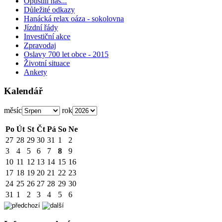
Opustili nás...
Důležité odkazy
Hanácká relax oáza - sokolovna
Jízdní řády
Investiční akce
Zpravodaj
Oslavy 700 let obce - 2015
Životní situace
Ankety
Kalendář
měsíc
rok
Po
Út
St
Čt
Pá
So
Ne
27
28
29
30
31
1
2
3
4
5
6
7
8
9
10
11
12
13
14
15
16
17
18
19
20
21
22
23
24
25
26
27
28
29
30
31
1
2
3
4
5
6