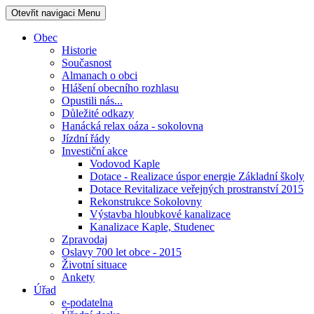
Otevřit navigaci
Menu
Obec
Historie
Současnost
Almanach o obci
Hlášení obecního rozhlasu
Opustili nás...
Důležité odkazy
Hanácká relax oáza - sokolovna
Jízdní řády
Investiční akce
Vodovod Kaple
Dotace - Realizace úspor energie Základní školy
Dotace Revitalizace veřejných prostranství 2015
Rekonstrukce Sokolovny
Výstavba hloubkové kanalizace
Kanalizace Kaple, Studenec
Zpravodaj
Oslavy 700 let obce - 2015
Životní situace
Ankety
Úřad
e-podatelna