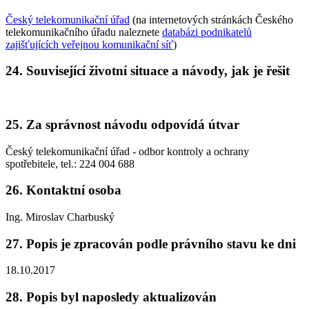
Český telekomunikační úřad
(na internetových stránkách Českého
telekomunikačního úřadu naleznete
databázi podnikatelů
zajišťujících veřejnou komunikační síť
)
24.
Související životní situace a návody, jak je řešit
25.
Za správnost návodu odpovídá útvar
Český telekomunikační úřad - odbor kontroly a ochrany
spotřebitele, tel.: 224 004 688
26.
Kontaktní osoba
Ing. Miroslav Charbuský
27.
Popis je zpracován podle právního stavu ke dni
18.10.2017
28.
Popis byl naposledy aktualizován