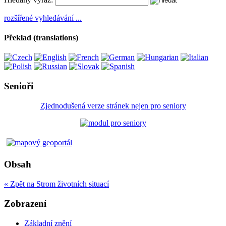
rozšířené vyhledávání ...
Překlad (translations)
Senioři
Zjednodušená verze stránek nejen pro seniory
Obsah
« Zpět na Strom životních situací
Zobrazení
Základní znění