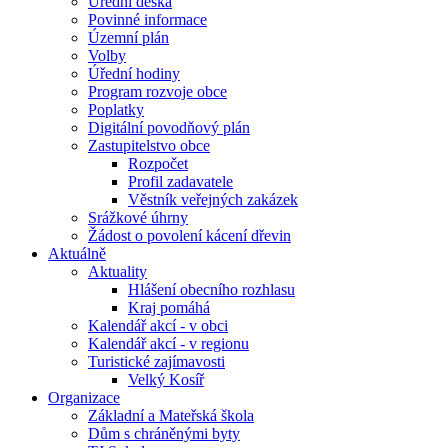
Úřední deska
Povinné informace
Územní plán
Volby
Úřední hodiny
Program rozvoje obce
Poplatky
Digitální povodňový plán
Zastupitelstvo obce
Rozpočet
Profil zadavatele
Věstník veřejných zakázek
Srážkové úhrny
Žádost o povolení kácení dřevin
Aktuálně
Aktuality
Hlášení obecního rozhlasu
Kraj pomáhá
Kalendář akcí - v obci
Kalendář akcí - v regionu
Turistické zajímavosti
Velký Kosíř
Organizace
Základní a Mateřská škola
Dům s chráněnými byty