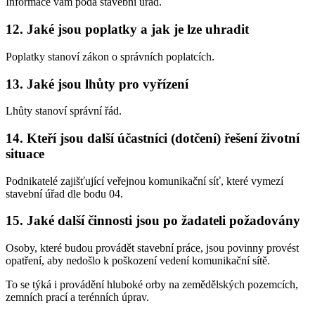
Informace vám podá stavební úřad.
12.
Jaké jsou poplatky a jak je lze uhradit
Poplatky stanoví zákon o správních poplatcích.
13.
Jaké jsou lhůty pro vyřízení
Lhůty stanoví správní řád.
14.
Kteří jsou další účastníci (dotčení) řešení životní
situace
Podnikatelé zajišťující veřejnou komunikační síť, které vymezí
stavební úřad dle bodu 04.
15.
Jaké další činnosti jsou po žadateli požadovány
Osoby, které budou provádět stavební práce, jsou povinny provést
opatření, aby nedošlo k poškození vedení komunikační sítě.
To se týká i provádění hluboké orby na zemědělských pozemcích,
zemních prací a terénních úprav.