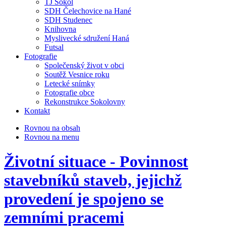
TJ Sokol
SDH Čelechovice na Hané
SDH Studenec
Knihovna
Myslivecké sdružení Haná
Futsal
Fotografie
Společenský život v obci
Soutěž Vesnice roku
Letecké snímky
Fotografie obce
Rekonstrukce Sokolovny
Kontakt
Rovnou na obsah
Rovnou na menu
Životní situace - Povinnost
stavebníků staveb, jejichž
provedení je spojeno se
zemními pracemi