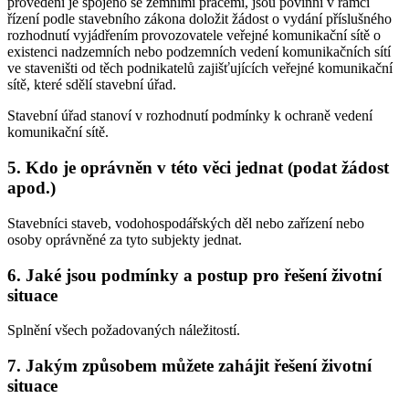
provedení je spojeno se zemními pracemi, jsou povinni v rámci
řízení podle stavebního zákona doložit žádost o vydání příslušného
rozhodnutí vyjádřením provozovatele veřejné komunikační sítě o
existenci nadzemních nebo podzemních vedení komunikačních sítí
ve staveništi od těch podnikatelů zajišťujících veřejné komunikační
sítě, které sdělí stavební úřad.
Stavební úřad stanoví v rozhodnutí podmínky k ochraně vedení
komunikační sítě.
5.
Kdo je oprávněn v této věci jednat (podat žádost
apod.)
Stavebníci staveb, vodohospodářských děl nebo zařízení nebo
osoby oprávněné za tyto subjekty jednat.
6.
Jaké jsou podmínky a postup pro řešení životní
situace
Splnění všech požadovaných náležitostí.
7.
Jakým způsobem můžete zahájit řešení životní
situace