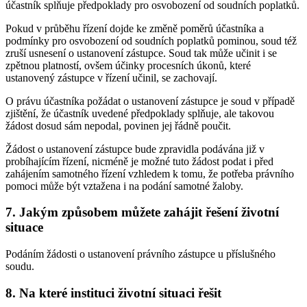
účastník splňuje předpoklady pro osvobození od soudních poplatků.
Pokud v průběhu řízení dojde ke změně poměrů účastníka a
podmínky pro osvobození od soudních poplatků pominou, soud též
zruší usnesení o ustanovení zástupce. Soud tak může učinit i se
zpětnou platností, ovšem účinky procesních úkonů, které
ustanovený zástupce v řízení učinil, se zachovají.
O právu účastníka požádat o ustanovení zástupce je soud v případě
zjištění, že účastník uvedené předpoklady splňuje, ale takovou
žádost dosud sám nepodal, povinen jej řádně poučit.
Žádost o ustanovení zástupce bude zpravidla podávána již v
probíhajícím řízení, nicméně je možné tuto žádost podat i před
zahájením samotného řízení vzhledem k tomu, že potřeba právního
pomoci může být vztažena i na podání samotné žaloby.
7.
Jakým způsobem můžete zahájit řešení životní
situace
Podáním žádosti o ustanovení právního zástupce u příslušného
soudu.
8.
Na které instituci životní situaci řešit