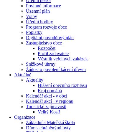
Úřední deska
Povinné informace
Územní plán
Volby
Úřední hodiny
Program rozvoje obce
Poplatky
Digitální povodňový plán
Zastupitelstvo obce
Rozpočet
Profil zadavatele
Věstník veřejných zakázek
Srážkové úhrny
Žádost o povolení kácení dřevin
Aktuálně
Aktuality
Hlášení obecního rozhlasu
Kraj pomáhá
Kalendář akcí - v obci
Kalendář akcí - v regionu
Turistické zajímavosti
Velký Kosíř
Organizace
Základní a Mateřská škola
Dům s chráněnými byty