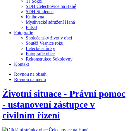
TJ Sokol
SDH Čelechovice na Hané
SDH Studenec
Knihovna
Myslivecké sdružení Haná
Futsal
Fotografie
Společenský život v obci
Soutěž Vesnice roku
Letecké snímky
Fotografie obce
Rekonstrukce Sokolovny
Kontakt
Rovnou na obsah
Rovnou na menu
Životní situace - Právní pomoc
- ustanovení zástupce v
civilním řízení