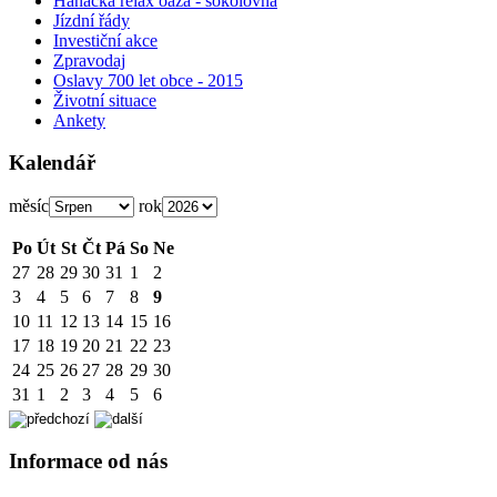
Hanácká relax oáza - sokolovna
Jízdní řády
Investiční akce
Zpravodaj
Oslavy 700 let obce - 2015
Životní situace
Ankety
Kalendář
měsíc
rok
Po
Út
St
Čt
Pá
So
Ne
27
28
29
30
31
1
2
3
4
5
6
7
8
9
10
11
12
13
14
15
16
17
18
19
20
21
22
23
24
25
26
27
28
29
30
31
1
2
3
4
5
6
Informace od nás