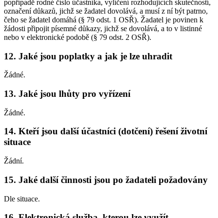
popřípadě rodné číslo účastníka, vylíčení rozhodujících skutečností,
označení důkazů, jichž se žadatel dovolává, a musí z ní být patrno,
čeho se žadatel domáhá (§ 79 odst. 1 OSŘ). Žadatel je povinen k
žádosti připojit písemné důkazy, jichž se dovolává, a to v listinné
nebo v elektronické podobě (§ 79 odst. 2 OSŘ).
12.
Jaké jsou poplatky a jak je lze uhradit
Žádné.
13.
Jaké jsou lhůty pro vyřízení
Žádné.
14.
Kteří jsou další účastníci (dotčení) řešení životní
situace
Žádní.
15.
Jaké další činnosti jsou po žadateli požadovány
Dle situace.
16.
Elektronická služba, kterou lze využít