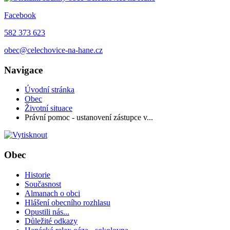
Facebook
582 373 623
obec@celechovice-na-hane.cz
Navigace
Úvodní stránka
Obec
Životní situace
Právní pomoc - ustanovení zástupce v...
Obec
Historie
Současnost
Almanach o obci
Hlášení obecního rozhlasu
Opustili nás...
Důležité odkazy