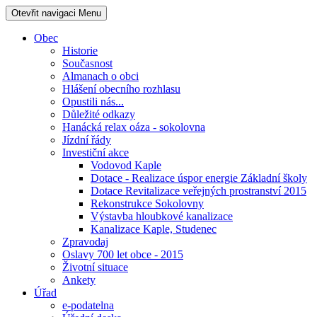
Otevřit navigaci
Menu
Obec
Historie
Současnost
Almanach o obci
Hlášení obecního rozhlasu
Opustili nás...
Důležité odkazy
Hanácká relax oáza - sokolovna
Jízdní řády
Investiční akce
Vodovod Kaple
Dotace - Realizace úspor energie Základní školy
Dotace Revitalizace veřejných prostranství 2015
Rekonstrukce Sokolovny
Výstavba hloubkové kanalizace
Kanalizace Kaple, Studenec
Zpravodaj
Oslavy 700 let obce - 2015
Životní situace
Ankety
Úřad
e-podatelna