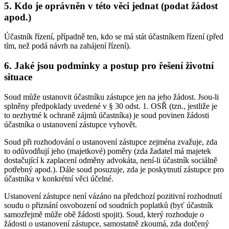
5.
Kdo je oprávněn v této věci jednat (podat žádost
apod.)
Účastník řízení, případně ten, kdo se má stát účastníkem řízení (před
tím, než podá návrh na zahájení řízení).
6.
Jaké jsou podmínky a postup pro řešení životní
situace
Soud může ustanovit účastníku zástupce jen na jeho žádost. Jsou-li
splněny předpoklady uvedené v § 30 odst. 1. OSŘ (tzn., jestliže je
to nezbytné k ochraně zájmů účastníka) je soud povinen žádosti
účastníka o ustanovení zástupce vyhovět.
Soud při rozhodování o ustanovení zástupce zejména zvažuje, zda
to odůvodňují jeho (majetkové) poměry (zda žadatel má majetek
dostačující k zaplacení odměny advokáta, není-li účastník sociálně
potřebný apod.). Dále soud posuzuje, zda je poskytnutí zástupce pro
účastníka v konkrétní věci účelné.
Ustanovení zástupce není vázáno na předchozí pozitivní rozhodnutí
soudu o přiznání osvobození od soudních poplatků (byť účastník
samozřejmě může obě žádosti spojit). Soud, který rozhoduje o
žádosti o ustanovení zástupce, samostatně zkoumá, zda dotčený