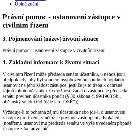
Úplné znění
Právní pomoc - ustanovení zástupce v
civilním řízení
3.
Pojmenování (název) životní situace
Právní pomoc - ustanovení zástupce v civilním řízení
4.
Základní informace k životní situaci
V civilním řízení může předseda senátu účastníku, u něhož jsou
předpoklady, aby byl soudem osvobozen od soudních poplatků,
ustanovit na jeho žádost zástupce, jestliže je to třeba k ochraně
zájmů tohoto účastníka. O možnosti žádat o zástupce je předseda
senátu povinen účastníka poučit (§ 30 zákona č. 99/1963 Sb.,
občanský soudní řád (dále jen „OSŘ“)).
Vyžaduje-li to ochrana zájmů účastníka nebo jde-li o ustanovení
zástupce pro řízení, v němž je povinné zastoupení advokátem
(notářem), ustanoví mu předseda senátu ve výše uvedeném případě
zástupce z řad advokátů.