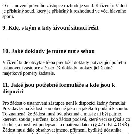
O ustanovení právního zástupce rozhoduje soud. K řízení o žádosti
je příslušný soud, který je příslušný k rozhodnutí ve věci hlavního
sporu.
9.
Kde, s kým a kdy životní situaci řešit
—
10.
Jaké doklady je nutné mít s sebou
V řízení bude obvykle třeba předložit doklady potvrzující potřebu
ustanovení zástupce a často též doklady prokazující špatné
majetkové poměry žadatele.
11.
Jaké jsou potřebné formuláře a kde jsou k
dispozici
Pro žádost o ustanovení zástupce není k dispozici žádný formulář.
Požadavky na žádost jsou obecné jako na jakékoli podání k soudu.
To znamená, že žádost musí být písemná a musí z ní být patrno,
kterému soudu je určena, kdo žádost podává, které věci se týká a co
sleduje, a musí být podepsána a opatřena datem (§ 42 odst. 4 OSŘ).
Žádost musí dále obsahovat jméno, příjmení, bydliště účastníka,