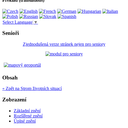
Překlad (translations)
Select Language
▼
Senioři
Zjednodušená verze stránek nejen pro seniory
Obsah
« Zpět na Strom životních situací
Zobrazení
Základní znění
Rozšířené znění
Úplné znění