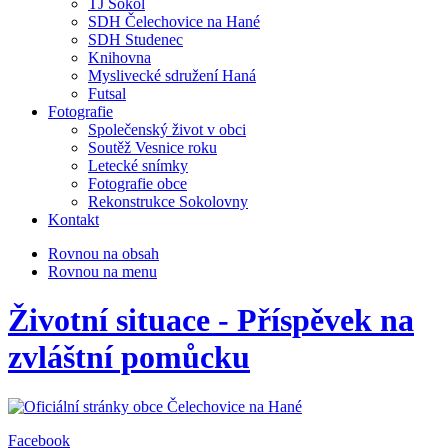
TJ Sokol
SDH Čelechovice na Hané
SDH Studenec
Knihovna
Myslivecké sdružení Haná
Futsal
Fotografie
Společenský život v obci
Soutěž Vesnice roku
Letecké snímky
Fotografie obce
Rekonstrukce Sokolovny
Kontakt
Rovnou na obsah
Rovnou na menu
Životní situace - Příspěvek na
zvláštní pomůcku
Facebook