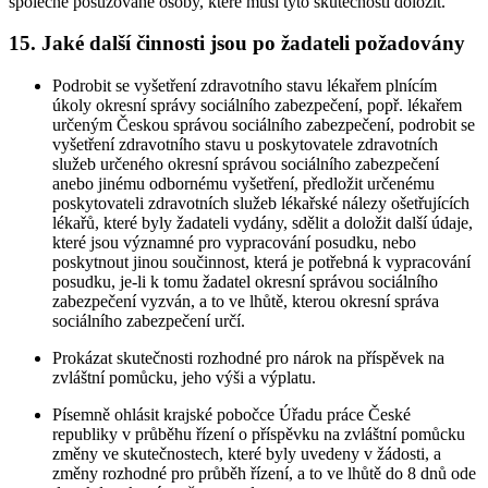
společně posuzované osoby, které musí tyto skutečnosti doložit.
15.
Jaké další činnosti jsou po žadateli požadovány
Podrobit se vyšetření zdravotního stavu lékařem plnícím
úkoly okresní správy sociálního zabezpečení, popř. lékařem
určeným Českou správou sociálního zabezpečení, podrobit se
vyšetření zdravotního stavu u poskytovatele zdravotních
služeb určeného okresní správou sociálního zabezpečení
anebo jinému odbornému vyšetření, předložit určenému
poskytovateli zdravotních služeb lékařské nálezy ošetřujících
lékařů, které byly žadateli vydány, sdělit a doložit další údaje,
které jsou významné pro vypracování posudku, nebo
poskytnout jinou součinnost, která je potřebná k vypracování
posudku, je-li k tomu žadatel okresní správou sociálního
zabezpečení vyzván, a to ve lhůtě, kterou okresní správa
sociálního zabezpečení určí.
Prokázat skutečnosti rozhodné pro nárok na příspěvek na
zvláštní pomůcku, jeho výši a výplatu.
Písemně ohlásit krajské pobočce Úřadu práce České
republiky v průběhu řízení o příspěvku na zvláštní pomůcku
změny ve skutečnostech, které byly uvedeny v žádosti, a
změny rozhodné pro průběh řízení, a to ve lhůtě do 8 dnů ode