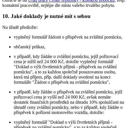
Obraťte se na
Úřad práce České republiky - krajskou pobočku
, resp.
kontaktní pracoviště, nejlépe dle místa vašeho trvalého pobytu.
10.
Jaké doklady je nutné mít s sebou
Na úřadě předložte:
vyplněný formulář žádosti o příspěvek na zvláštní pomůcku,
občanský průkaz,
v případě, kdy žádáte o zvláštní pomůcku, jejíž pořizovací
cena je nižší než 24 000 Kč, doložte vyplněný formulář
"Doklad o výši čtvrtletních příjmů - příspěvek na zvláštní
pomůcku", a to za každou společně posuzovanou osobu,
která má příjem, příp. další doklady uvedené na konci
formuláře "Žádost o příspěvek na zvláštní pomůcku",
v případě, kdy žádáte o příspěvek na zvláštní pomůcku, jejíž
pořizovací cena je vyšší než 24 000 Kč, avšak nemáte
dostatek finančních prostředků na úhradu 10% spoluúčasti na
úhradě ceny zvláštní pomůcky, nebo v případě, kdy žádáte o
příspěvek k pořízení motorového vozidla, doložte:
vyplněný formulář "Doklad o výši čtvrtletních příjmů -
příspěvek na zvláštní pomůcku", a to za každou společně