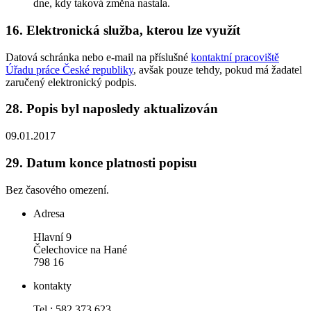
dne, kdy taková změna nastala.
16.
Elektronická služba, kterou lze využít
Datová schránka nebo e-mail na příslušné
kontaktní pracoviště
Úřadu práce České republiky
, avšak pouze tehdy, pokud má žadatel
zaručený elektronický podpis.
28.
Popis byl naposledy aktualizován
09.01.2017
29.
Datum konce platnosti popisu
Bez časového omezení.
Adresa
Hlavní 9
Čelechovice na Hané
798 16
kontakty
Tel.: 582 373 623