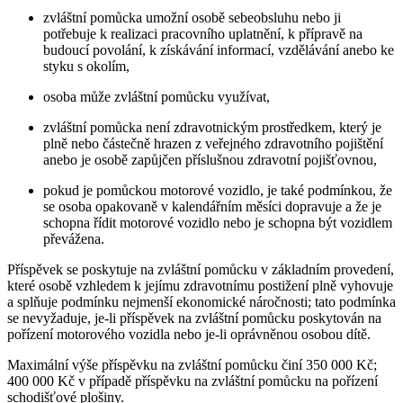
zvláštní pomůcka umožní osobě sebeobsluhu nebo ji
potřebuje k realizaci pracovního uplatnění, k přípravě na
budoucí povolání, k získávání informací, vzdělávání anebo ke
styku s okolím,
osoba může zvláštní pomůcku využívat,
zvláštní pomůcka není zdravotnickým prostředkem, který je
plně nebo částečně hrazen z veřejného zdravotního pojištění
anebo je osobě zapůjčen příslušnou zdravotní pojišťovnou,
pokud je pomůckou motorové vozidlo, je také podmínkou, že
se osoba opakovaně v kalendářním měsíci dopravuje a že je
schopna řídit motorové vozidlo nebo je schopna být vozidlem
převážena.
Příspěvek se poskytuje na zvláštní pomůcku v základním provedení,
které osobě vzhledem k jejímu zdravotnímu postižení plně vyhovuje
a splňuje podmínku nejmenší ekonomické náročnosti; tato podmínka
se nevyžaduje, je-li příspěvek na zvláštní pomůcku poskytován na
pořízení motorového vozidla nebo je-li oprávněnou osobou dítě.
Maximální výše příspěvku na zvláštní pomůcku činí 350 000 Kč;
400 000 Kč v případě příspěvku na zvláštní pomůcku na pořízení
schodišťové plošiny.