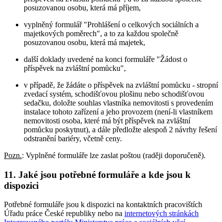
posuzovanou osobu, která má příjem,
vyplněný formulář "Prohlášení o celkových sociálních a
majetkových poměrech", a to za každou společně
posuzovanou osobu, která má majetek,
další doklady uvedené na konci formuláře "Žádost o
příspěvek na zvláštní pomůcku",
v případě, že žádáte o příspěvek na zvláštní pomůcku - stropní
zvedací systém, schodišťovou plošinu nebo schodišťovou
sedačku, doložte souhlas vlastníka nemovitosti s provedením
instalace tohoto zařízení a jeho provozem (není-li vlastníkem
nemovitosti osoba, které má být příspěvek na zvláštní
pomůcku poskytnut), a dále předložte alespoň 2 návrhy řešení
odstranění bariéry, včetně ceny.
Pozn.
: Vyplněné formuláře lze zaslat poštou (raději doporučeně).
11.
Jaké jsou potřebné formuláře a kde jsou k
dispozici
Potřebné formuláře jsou k dispozici na kontaktních pracovištích
Úřadu práce České republiky nebo na
internetových stránkách