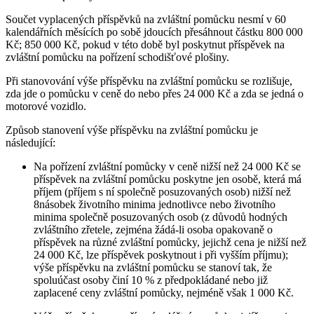
Součet vyplacených příspěvků na zvláštní pomůcku nesmí v 60
kalendářních měsících po sobě jdoucích přesáhnout částku 800 000
Kč; 850 000 Kč, pokud v této době byl poskytnut příspěvek na
zvláštní pomůcku na pořízení schodišťové plošiny.
Při stanovování výše příspěvku na zvláštní pomůcku se rozlišuje,
zda jde o pomůcku v ceně do nebo přes 24 000 Kč a zda se jedná o
motorové vozidlo.
Způsob stanovení výše příspěvku na zvláštní pomůcku je
následující:
Na pořízení zvláštní pomůcky v ceně nižší než 24 000 Kč se
příspěvek na zvláštní pomůcku poskytne jen osobě, která má
příjem (příjem s ní společně posuzovaných osob) nižší než
8násobek životního minima jednotlivce nebo životního
minima společně posuzovaných osob (z důvodů hodných
zvláštního zřetele, zejména žádá-li osoba opakovaně o
příspěvek na různé zvláštní pomůcky, jejichž cena je nižší než
24 000 Kč, lze příspěvek poskytnout i při vyšším příjmu);
výše příspěvku na zvláštní pomůcku se stanoví tak, že
spoluúčast osoby činí 10 % z předpokládané nebo již
zaplacené ceny zvláštní pomůcky, nejméně však 1 000 Kč.