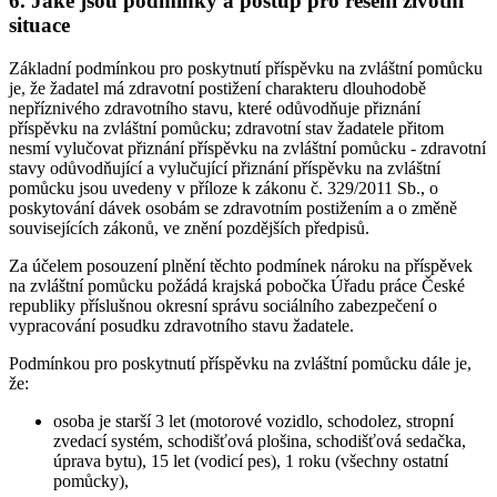
6.
Jaké jsou podmínky a postup pro řešení životní
situace
Základní podmínkou pro poskytnutí příspěvku na zvláštní pomůcku
je, že žadatel má zdravotní postižení charakteru dlouhodobě
nepříznivého zdravotního stavu, které odůvodňuje přiznání
příspěvku na zvláštní pomůcku; zdravotní stav žadatele přitom
nesmí vylučovat přiznání příspěvku na zvláštní pomůcku - zdravotní
stavy odůvodňující a vylučující přiznání příspěvku na zvláštní
pomůcku jsou uvedeny v příloze k zákonu č. 329/2011 Sb., o
poskytování dávek osobám se zdravotním postižením a o změně
souvisejících zákonů, ve znění pozdějších předpisů.
Za účelem posouzení plnění těchto podmínek nároku na příspěvek
na zvláštní pomůcku požádá krajská pobočka Úřadu práce České
republiky příslušnou okresní správu sociálního zabezpečení o
vypracování posudku zdravotního stavu žadatele.
Podmínkou pro poskytnutí příspěvku na zvláštní pomůcku dále je,
že:
osoba je starší 3 let (motorové vozidlo, schodolez, stropní
zvedací systém, schodišťová plošina, schodišťová sedačka,
úprava bytu), 15 let (vodicí pes), 1 roku (všechny ostatní
pomůcky),