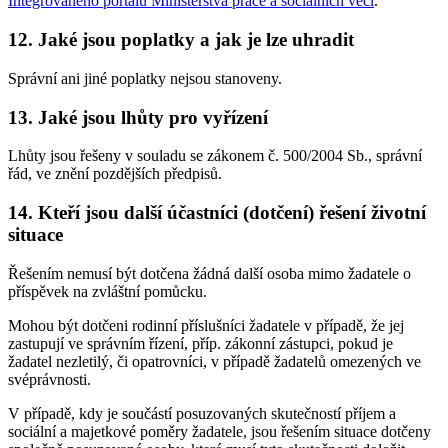
Integrovaného portálu Ministerstva práce a sociálních věcí
.
12.
Jaké jsou poplatky a jak je lze uhradit
Správní ani jiné poplatky nejsou stanoveny.
13.
Jaké jsou lhůty pro vyřízení
Lhůty jsou řešeny v souladu se zákonem č. 500/2004 Sb., správní
řád, ve znění pozdějších předpisů.
14.
Kteří jsou další účastníci (dotčení) řešení životní
situace
Řešením nemusí být dotčena žádná další osoba mimo žadatele o
příspěvek na zvláštní pomůcku.
Mohou být dotčeni rodinní příslušníci žadatele v případě, že jej
zastupují ve správním řízení, příp. zákonní zástupci, pokud je
žadatel nezletilý, či opatrovníci, v případě žadatelů omezených ve
svéprávnosti.
V případě, kdy je součástí posuzovaných skutečností příjem a
sociální a majetkové poměry žadatele, jsou řešením situace dotčeny