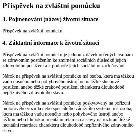
Příspěvek na zvláštní pomůcku
3.
Pojmenování (název) životní situace
Příspěvek na zvláštní pomůcku
4.
Základní informace k životní situaci
Příspěvek na zvláštní pomůcku je jednou z dávek určených osobám
se zdravotním postižením ke zmírnění sociálních důsledků jejich
zdravotního postižení a k podpoře jejich sociálního začleňování.
Nárok na příspěvek na zvláštní pomůcku má osoba, která má těžkou
vadu nosného nebo pohybového ústrojí nebo těžké sluchové
postižení anebo těžké zrakové postižení charakteru dlouhodobě
nepříznivého zdravotního stavu.
Nárok na příspěvek na zvláštní pomůcku poskytovaný na pořízení
motorového vozidla nebo speciálního zádržního systému má osoba,
která má těžkou vadu nosného nebo pohybového ústrojí anebo
těžkou nebo hlubokou mentální retardaci a stavy na rozhraní těžké
mentální retardace charakteru dlouhodobě nepříznivého zdravotního
stavu.