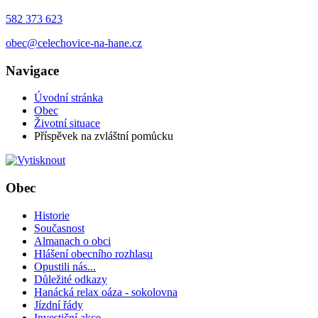
582 373 623
obec@celechovice-na-hane.cz
Navigace
Úvodní stránka
Obec
Životní situace
Příspěvek na zvláštní pomůcku
Obec
Historie
Současnost
Almanach o obci
Hlášení obecního rozhlasu
Opustili nás...
Důležité odkazy
Hanácká relax oáza - sokolovna
Jízdní řády
Investiční akce