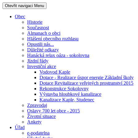
Otevřit navigaci
Menu
Obec
Historie
Současnost
Almanach o obci
Hlášení obecního rozhlasu
Opustili nás...
Důležité odkazy
Hanácká relax oáza - sokolovna
Jízdní řády
Investiční akce
Vodovod Kaple
Dotace - Realizace úspor energie Základní školy
Dotace Revitalizace veřejných prostranství 2015
Rekonstrukce Sokolovny
Výstavba hloubkové kanalizace
Kanalizace Kaple, Studenec
Zpravodaj
Oslavy 700 let obce - 2015
Životní situace
Ankety
Úřad
e-podatelna