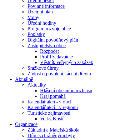
Úřední deska
Povinné informace
Územní plán
Volby
Úřední hodiny
Program rozvoje obce
Poplatky
Digitální povodňový plán
Zastupitelstvo obce
Rozpočet
Profil zadavatele
Věstník veřejných zakázek
Srážkové úhrny
Žádost o povolení kácení dřevin
Aktuálně
Aktuality
Hlášení obecního rozhlasu
Kraj pomáhá
Kalendář akcí - v obci
Kalendář akcí - v regionu
Turistické zajímavosti
Velký Kosíř
Organizace
Základní a Mateřská škola
Dům s chráněnými byty