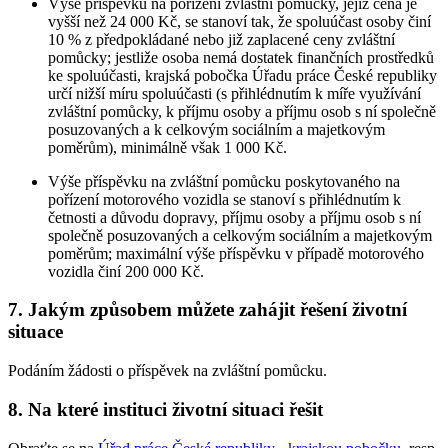
Výše příspěvku na pořízení zvláštní pomůcky, jejíž cena je
vyšší než 24 000 Kč, se stanoví tak, že spoluúčast osoby činí
10 % z předpokládané nebo již zaplacené ceny zvláštní
pomůcky; jestliže osoba nemá dostatek finančních prostředků
ke spoluúčasti, krajská pobočka Úřadu práce České republiky
určí nižší míru spoluúčasti (s přihlédnutím k míře využívání
zvláštní pomůcky, k příjmu osoby a příjmu osob s ní společně
posuzovaných a k celkovým sociálním a majetkovým
poměrům), minimálně však 1 000 Kč.
Výše příspěvku na zvláštní pomůcku poskytovaného na
pořízení motorového vozidla se stanoví s přihlédnutím k
četnosti a důvodu dopravy, příjmu osoby a příjmu osob s ní
společně posuzovaných a celkovým sociálním a majetkovým
poměrům; maximální výše příspěvku v případě motorového
vozidla činí 200 000 Kč.
7.
Jakým způsobem můžete zahájit řešení životní
situace
Podáním žádosti o příspěvek na zvláštní pomůcku.
8.
Na které instituci životní situaci řešit