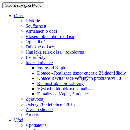
Otevřit navigaci
Menu
Obec
Historie
Současnost
Almanach o obci
Hlášení obecního rozhlasu
Opustili nás...
Důležité odkazy
Hanácká relax oáza - sokolovna
Jízdní řády
Investiční akce
Vodovod Kaple
Dotace - Realizace úspor energie Základní školy
Dotace Revitalizace veřejných prostranství 2015
Rekonstrukce Sokolovny
Výstavba hloubkové kanalizace
Kanalizace Kaple, Studenec
Zpravodaj
Oslavy 700 let obce - 2015
Životní situace
Ankety
Úřad
e-podatelna