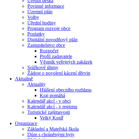
Úřední deska
Povinné informace
Územní plán
Volby
Úřední hodiny
Program rozvoje obce
Poplatky
Digitální povodňový plán
Zastupitelstvo obce
Rozpočet
Profil zadavatele
Věstník veřejných zakázek
Srážkové úhrny
Žádost o povolení kácení dřevin
Aktuálně
Aktuality
Hlášení obecního rozhlasu
Kraj pomáhá
Kalendář akcí - v obci
Kalendář akcí - v regionu
Turistické zajímavosti
Velký Kosíř
Organizace
Základní a Mateřská škola
Dům s chráněnými byty