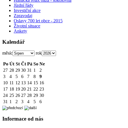
Hanácká relax oáza - sokolovna
Jízdní řády
Investiční akce
Zpravodaj
Oslavy 700 let obce - 2015
Životní situace
Ankety
Kalendář
měsíc
rok
Po
Út
St
Čt
Pá
So
Ne
27
28
29
30
31
1
2
3
4
5
6
7
8
9
10
11
12
13
14
15
16
17
18
19
20
21
22
23
24
25
26
27
28
29
30
31
1
2
3
4
5
6
Informace od nás