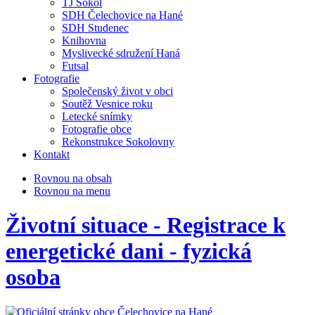
TJ Sokol
SDH Čelechovice na Hané
SDH Studenec
Knihovna
Myslivecké sdružení Haná
Futsal
Fotografie
Společenský život v obci
Soutěž Vesnice roku
Letecké snímky
Fotografie obce
Rekonstrukce Sokolovny
Kontakt
Rovnou na obsah
Rovnou na menu
Životní situace - Registrace k
energetické dani - fyzická
osoba