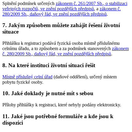
Splnění podmínek určených
zákonem č. 261/2007 Sb., o stabilizaci
veřejných rozpočtů, ve znění pozdějších předpisů
, a
zákonem č.
280/2009 Sb., daňový řád, ve znění pozdějších předpisů
.
7.
Jakým způsobem můžete zahájit řešení životní
situace
Přihlášku k registraci podává fyzická osoba místně příslušnému
celnímu úřadu, a to způsobem a za podmínek stanovených
zákonem
č. 280/2009 Sb., daňový řád, ve znění pozdějších předpisů
.
8.
Na které instituci životní situaci řešit
Místně příslušný celní úřad
(daňové oddělení), určený místem
pobytu fyzické osoby.
10.
Jaké doklady je nutné mít s sebou
Přílohy přihlášky k registraci, které nebyly podány elektronicky.
11.
Jaké jsou potřebné formuláře a kde jsou k
dispozici