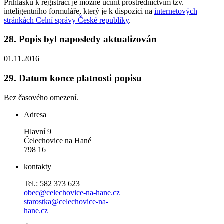
Přihlášku k registraci je možné učinit prostřednictvím tzv.
inteligentního formuláře, který je k dispozici na
internetových
stránkách Celní správy České republiky
.
28.
Popis byl naposledy aktualizován
01.11.2016
29.
Datum konce platnosti popisu
Bez časového omezení.
Adresa
Hlavní 9
Čelechovice na Hané
798 16
kontakty
Tel.: 582 373 623
obec@celechovice-na-hane.cz
starostka@celechovice-na-
hane.cz