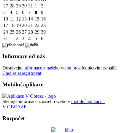
27
28
29
30
31
1
2
3
4
5
6
7
8
9
10
11
12
13
14
15
16
17
18
19
20
21
22
23
24
25
26
27
28
29
30
31
1
2
3
4
5
6
Informace od nás
Dostávejte
informace z našeho webu
prostřednictvím e-mailů
Chci se zaregistrovat
Mobilní aplikace
Sledujte informace z našeho webu v
mobilní aplikaci –
V OBRAZE.
Rozpočet