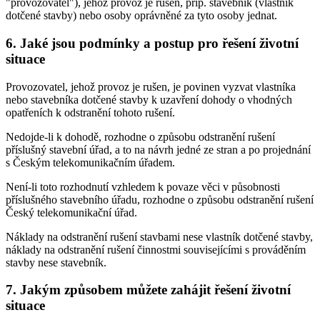
"provozovatel"), jehož provoz je rušen, příp. stavebník (vlastník
dotčené stavby) nebo osoby oprávněné za tyto osoby jednat.
6.
Jaké jsou podmínky a postup pro řešení životní
situace
Provozovatel, jehož provoz je rušen, je povinen vyzvat vlastníka
nebo stavebníka dotčené stavby k uzavření dohody o vhodných
opatřeních k odstranění tohoto rušení.
Nedojde-li k dohodě, rozhodne o způsobu odstranění rušení
příslušný stavební úřad, a to na návrh jedné ze stran a po projednání
s Českým telekomunikačním úřadem.
Není-li toto rozhodnutí vzhledem k povaze věci v působnosti
příslušného stavebního úřadu, rozhodne o způsobu odstranění rušení
Český telekomunikační úřad.
Náklady na odstranění rušení stavbami nese vlastník dotčené stavby,
náklady na odstranění rušení činnostmi souvisejícími s prováděním
stavby nese stavebník.
7.
Jakým způsobem můžete zahájit řešení životní
situace