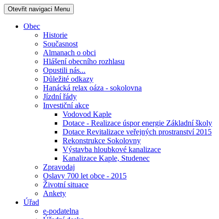
Otevřit navigaci
Menu
Obec
Historie
Současnost
Almanach o obci
Hlášení obecního rozhlasu
Opustili nás...
Důležité odkazy
Hanácká relax oáza - sokolovna
Jízdní řády
Investiční akce
Vodovod Kaple
Dotace - Realizace úspor energie Základní školy
Dotace Revitalizace veřejných prostranství 2015
Rekonstrukce Sokolovny
Výstavba hloubkové kanalizace
Kanalizace Kaple, Studenec
Zpravodaj
Oslavy 700 let obce - 2015
Životní situace
Ankety
Úřad
e-podatelna