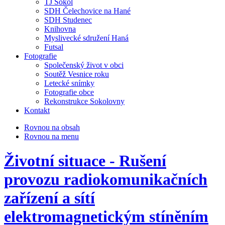
TJ Sokol
SDH Čelechovice na Hané
SDH Studenec
Knihovna
Myslivecké sdružení Haná
Futsal
Fotografie
Společenský život v obci
Soutěž Vesnice roku
Letecké snímky
Fotografie obce
Rekonstrukce Sokolovny
Kontakt
Rovnou na obsah
Rovnou na menu
Životní situace - Rušení
provozu radiokomunikačních
zařízení a sítí
elektromagnetickým stíněním