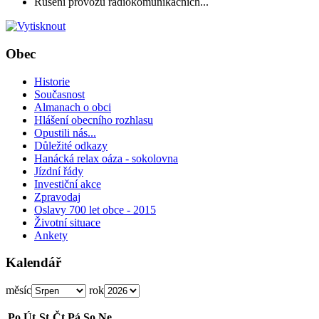
Rušení provozu radiokomunikačních...
Obec
Historie
Současnost
Almanach o obci
Hlášení obecního rozhlasu
Opustili nás...
Důležité odkazy
Hanácká relax oáza - sokolovna
Jízdní řády
Investiční akce
Zpravodaj
Oslavy 700 let obce - 2015
Životní situace
Ankety
Kalendář
měsíc
rok
Po
Út
St
Čt
Pá
So
Ne