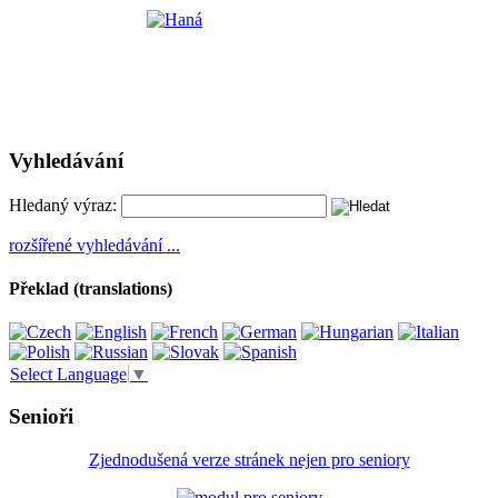
Vyhledávání
Hledaný výraz:
rozšířené vyhledávání ...
Překlad (translations)
Select Language
▼
Senioři
Zjednodušená verze stránek nejen pro seniory