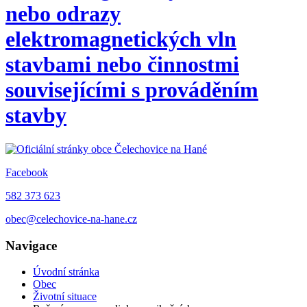
nebo odrazy
elektromagnetických vln
stavbami nebo činnostmi
souvisejícími s prováděním
stavby
Facebook
582 373 623
obec@celechovice-na-hane.cz
Navigace
Úvodní stránka
Obec
Životní situace