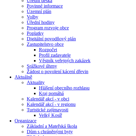
Úřední deska
Povinné informace
Územní plán
Volby
Úřední hodiny
Program rozvoje obce
Poplatky
Digitální povodňový plán
Zastupitelstvo obce
Rozpočet
Profil zadavatele
Věstník veřejných zakázek
Srážkové úhrny
Žádost o povolení kácení dřevin
Aktuálně
Aktuality
Hlášení obecního rozhlasu
Kraj pomáhá
Kalendář akcí - v obci
Kalendář akcí - v regionu
Turistické zajímavosti
Velký Kosíř
Organizace
Základní a Mateřská škola
Dům s chráněnými byty