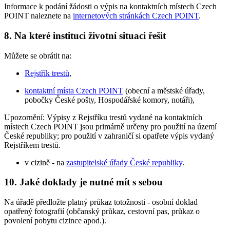
Informace k podání žádosti o výpis na kontaktních místech Czech
POINT naleznete na
internetových stránkách Czech POINT
.
8.
Na které instituci životní situaci řešit
Můžete se obrátit na:
Rejstřík trestů
,
kontaktní místa Czech POINT
(obecní a městské úřady,
pobočky České pošty, Hospodářské komory, notáři),
Upozornění: Výpisy z Rejstříku trestů vydané na kontaktních
místech Czech POINT jsou primárně určeny pro použití na území
České republiky; pro použití v zahraničí si opatřete výpis vydaný
Rejstříkem trestů.
v cizině - na
zastupitelské úřady České republiky
.
10.
Jaké doklady je nutné mít s sebou
Na úřadě předložte platný průkaz totožnosti - osobní doklad
opatřený fotografií (občanský průkaz, cestovní pas, průkaz o
povolení pobytu cizince apod.).