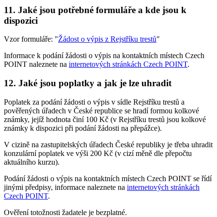
11.
Jaké jsou potřebné formuláře a kde jsou k
dispozici
Vzor formuláře: "
Žádost o výpis z Rejstříku trestů
"
Informace k podání žádosti o výpis na kontaktních místech Czech
POINT naleznete na
internetových stránkách Czech POINT
.
12.
Jaké jsou poplatky a jak je lze uhradit
Poplatek za podání žádosti o výpis v sídle Rejstříku trestů a
pověřených úřadech v České republice se hradí formou kolkové
známky, jejíž hodnota činí 100 Kč (v Rejstříku trestů jsou kolkové
známky k dispozici při podání žádosti na přepážce).
V cizině na zastupitelských úřadech České republiky je třeba uhradit
konzulární poplatek ve výši 200 Kč (v cizí měně dle přepočtu
aktuálního kurzu).
Podání žádosti o výpis na kontaktních místech Czech POINT se řídí
jinými předpisy, informace naleznete na
internetových stránkách
Czech POINT
.
Ověření totožnosti žadatele je bezplatné.