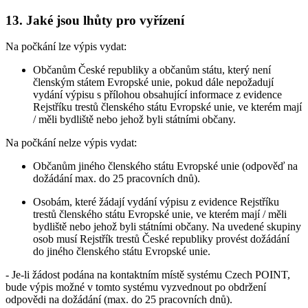
13.
Jaké jsou lhůty pro vyřízení
Na počkání lze výpis vydat:
Občanům České republiky a občanům státu, který není
členským státem Evropské unie, pokud dále nepožadují
vydání výpisu s přílohou obsahující informace z evidence
Rejstříku trestů členského státu Evropské unie, ve kterém mají
/ měli bydliště nebo jehož byli státními občany.
Na počkání nelze výpis vydat:
Občanům jiného členského státu Evropské unie (odpověď na
dožádání max. do 25 pracovních dnů).
Osobám, které žádají vydání výpisu z evidence Rejstříku
trestů členského státu Evropské unie, ve kterém mají / měli
bydliště nebo jehož byli státními občany. Na uvedené skupiny
osob musí Rejstřík trestů České republiky provést dožádání
do jiného členského státu Evropské unie.
- Je-li žádost podána na kontaktním místě systému Czech POINT,
bude výpis možné v tomto systému vyzvednout po obdržení
odpovědi na dožádání (max. do 25 pracovních dnů).