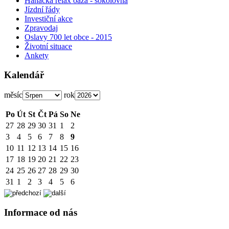
Hanácká relax oáza - sokolovna
Jízdní řády
Investiční akce
Zpravodaj
Oslavy 700 let obce - 2015
Životní situace
Ankety
Kalendář
měsíc
rok
Po
Út
St
Čt
Pá
So
Ne
27
28
29
30
31
1
2
3
4
5
6
7
8
9
10
11
12
13
14
15
16
17
18
19
20
21
22
23
24
25
26
27
28
29
30
31
1
2
3
4
5
6
Informace od nás