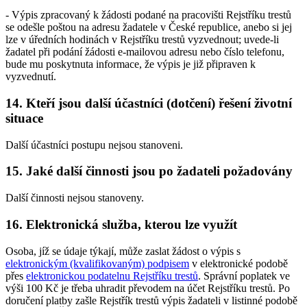
- Výpis zpracovaný k žádosti podané na pracovišti Rejstříku trestů
se odešle poštou na adresu žadatele v České republice, anebo si jej
lze v úředních hodinách v Rejstříku trestů vyzvednout; uvede-li
žadatel při podání žádosti e-mailovou adresu nebo číslo telefonu,
bude mu poskytnuta informace, že výpis je již připraven k
vyzvednutí.
14.
Kteří jsou další účastníci (dotčení) řešení životní
situace
Další účastníci postupu nejsou stanoveni.
15.
Jaké další činnosti jsou po žadateli požadovány
Další činnosti nejsou stanoveny.
16.
Elektronická služba, kterou lze využít
Osoba, jíž se údaje týkají, může zaslat žádost o výpis s
elektronickým (kvalifikovaným) podpisem
v elektronické podobě
přes
elektronickou podatelnu Rejstříku trestů
. Správní poplatek ve
výši 100 Kč je třeba uhradit převodem na účet Rejstříku trestů. Po
doručení platby zašle Rejstřík trestů výpis žadateli v listinné podobě