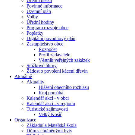
Úřední deska
Povinné informace
Územní plán
Volby
Úřední hodiny
Program rozvoje obce
Poplatky
Digitální povodňový plán
Zastupitelstvo obce
Rozpočet
Profil zadavatele
Věstník veřejných zakázek
Srážkové úhrny
Žádost o povolení kácení dřevin
Aktuálně
Aktuality
Hlášení obecního rozhlasu
Kraj pomáhá
Kalendář akcí - v obci
Kalendář akcí - v regionu
Turistické zajímavosti
Velký Kosíř
Organizace
Základní a Mateřská škola
Dům s chráněnými byty