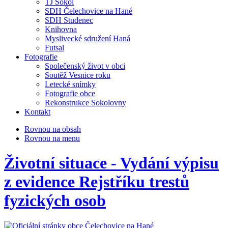
TJ Sokol
SDH Čelechovice na Hané
SDH Studenec
Knihovna
Myslivecké sdružení Haná
Futsal
Fotografie
Společenský život v obci
Soutěž Vesnice roku
Letecké snímky
Fotografie obce
Rekonstrukce Sokolovny
Kontakt
Rovnou na obsah
Rovnou na menu
Životní situace - Vydání výpisu
z evidence Rejstříku trestů
fyzických osob