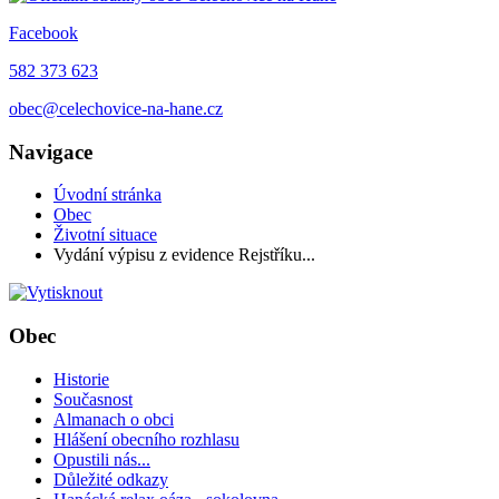
Facebook
582 373 623
obec@celechovice-na-hane.cz
Navigace
Úvodní stránka
Obec
Životní situace
Vydání výpisu z evidence Rejstříku...
Obec
Historie
Současnost
Almanach o obci
Hlášení obecního rozhlasu
Opustili nás...
Důležité odkazy