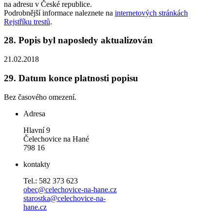
na adresu v České republice.
Podrobnější informace naleznete na
internetových stránkách
Rejstříku trestů
.
28.
Popis byl naposledy aktualizován
21.02.2018
29.
Datum konce platnosti popisu
Bez časového omezení.
Adresa
Hlavní 9
Čelechovice na Hané
798 16
kontakty
Tel.: 582 373 623
obec@celechovice-na-hane.cz
starostka@celechovice-na-
hane.cz