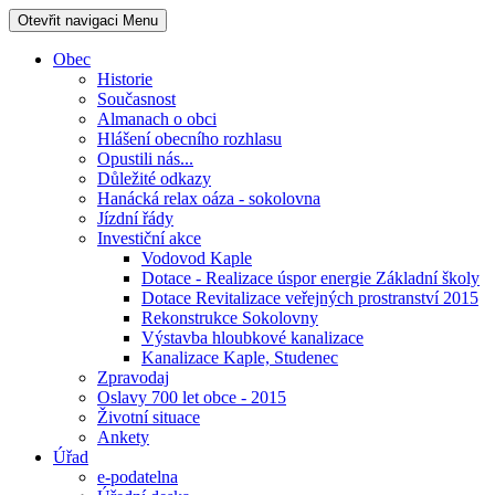
Otevřit navigaci
Menu
Obec
Historie
Současnost
Almanach o obci
Hlášení obecního rozhlasu
Opustili nás...
Důležité odkazy
Hanácká relax oáza - sokolovna
Jízdní řády
Investiční akce
Vodovod Kaple
Dotace - Realizace úspor energie Základní školy
Dotace Revitalizace veřejných prostranství 2015
Rekonstrukce Sokolovny
Výstavba hloubkové kanalizace
Kanalizace Kaple, Studenec
Zpravodaj
Oslavy 700 let obce - 2015
Životní situace
Ankety
Úřad
e-podatelna