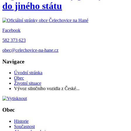
do jiného státu
Facebook
582 373 623
obec@celechovice-na-hane.cz
Navigace
Úvodní stránka
Obec
Životní situace
Vývoz silničního vozidla z České...
Obec
Historie
Současnost