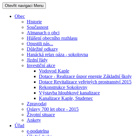
Otevřit navigaci
Menu
Obec
Historie
Současnost
Almanach o obci
Hlášení obecního rozhlasu
Opustili nás...
Důležité odkazy
Hanácká relax oáza - sokolovna
Jízdní řády
Investiční akce
Vodovod Kaple
Dotace - Realizace úspor energie Základní školy
Dotace Revitalizace veřejných prostranství 2015
Rekonstrukce Sokolovny
Výstavba hloubkové kanalizace
Kanalizace Kaple, Studenec
Zpravodaj
Oslavy 700 let obce - 2015
Životní situace
Ankety
Úřad
e-podatelna