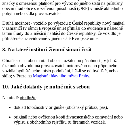
značky s omezenou platností pro vývoz do jiného státu na příslušný
obecní úřad obce s rozšířenou působností (ORP) v místě aktuálního
pobytu nebo sídla provozovatele.
Druhá možnost
- vozidlo po výjezdu z České republiky nový majitel
v zahraničí (v rámci Evropské unie) přihlásí do evidence a následně
tamní úřady do 2 měsíců nahlásí do České republiky, že vozidlo je
přihlášené a zaevidované v jiném státě Evropské unie.
8.
Na které instituci životní situaci řešit
Obraťte se na obecní úřad obce s rozšířenou působností, v jehož
územním obvodu má provozovatel motorového nebo přípojného
vozidla bydliště nebo místo podnikání, liší-li se od bydliště, nebo
sídlo; v Praze na
Magistrát hlavního města Prahy
.
10.
Jaké doklady je nutné mít s sebou
Na úřadě
předložte
:
doklad totožnosti v originále (občanský průkaz, pas),
originál nebo ověřenou kopii živnostenského oprávnění nebo
výpisu z obchodního rejstříku (u firemních vozidel),