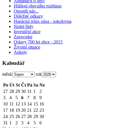
Almanach o obci
Hlášení obecního rozhlasu
Opustili nás...
Důležité odkazy
Hanácká relax oáza - sokolovna
Jízdní řády
Investiční akce
Zpravodaj
Oslavy 700 let obce - 2015
Životní situace
Ankety
Kalendář
měsíc
rok
Po
Út
St
Čt
Pá
So
Ne
27
28
29
30
31
1
2
3
4
5
6
7
8
9
10
11
12
13
14
15
16
17
18
19
20
21
22
23
24
25
26
27
28
29
30
31
1
2
3
4
5
6