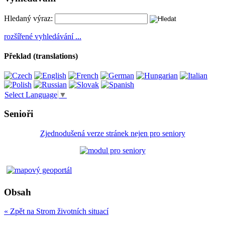
Hledaný výraz:
rozšířené vyhledávání ...
Překlad (translations)
Select Language
▼
Senioři
Zjednodušená verze stránek nejen pro seniory
Obsah
« Zpět na Strom životních situací