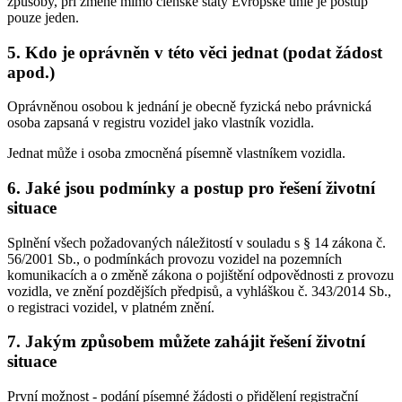
způsoby, při změně mimo členské státy Evropské unie je postup
pouze jeden.
5.
Kdo je oprávněn v této věci jednat (podat žádost
apod.)
Oprávněnou osobou k jednání je obecně fyzická nebo právnická
osoba zapsaná v registru vozidel jako vlastník vozidla.
Jednat může i osoba zmocněná písemně vlastníkem vozidla.
6.
Jaké jsou podmínky a postup pro řešení životní
situace
Splnění všech požadovaných náležitostí v souladu s § 14 zákona č.
56/2001 Sb., o podmínkách provozu vozidel na pozemních
komunikacích a o změně zákona o pojištění odpovědnosti z provozu
vozidla, ve znění pozdějších předpisů, a vyhláškou č. 343/2014 Sb.,
o registraci vozidel, v platném znění.
7.
Jakým způsobem můžete zahájit řešení životní
situace
První možnost
- podání písemné žádosti o přidělení registrační