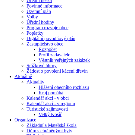
Úřední deska
Povinné informace
Územní plán
Volby
Úřední hodiny
Program rozvoje obce
Poplatky
Digitální povodňový plán
Zastupitelstvo obce
Rozpočet
Profil zadavatele
Věstník veřejných zakázek
Srážkové úhrny
Žádost o povolení kácení dřevin
Aktuálně
Aktuality
Hlášení obecního rozhlasu
Kraj pomáhá
Kalendář akcí - v obci
Kalendář akcí - v regionu
Turistické zajímavosti
Velký Kosíř
Organizace
Základní a Mateřská škola
Dům s chráněnými byty