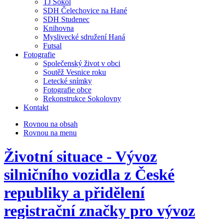
TJ Sokol
SDH Čelechovice na Hané
SDH Studenec
Knihovna
Myslivecké sdružení Haná
Futsal
Fotografie
Společenský život v obci
Soutěž Vesnice roku
Letecké snímky
Fotografie obce
Rekonstrukce Sokolovny
Kontakt
Rovnou na obsah
Rovnou na menu
Životní situace - Vývoz
silničního vozidla z České
republiky a přidělení
registrační značky pro vývoz