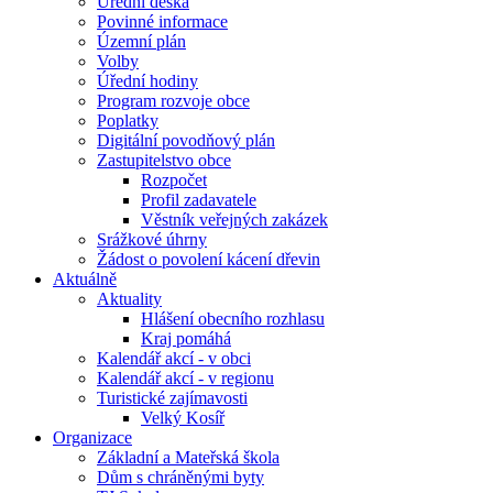
Úřední deska
Povinné informace
Územní plán
Volby
Úřední hodiny
Program rozvoje obce
Poplatky
Digitální povodňový plán
Zastupitelstvo obce
Rozpočet
Profil zadavatele
Věstník veřejných zakázek
Srážkové úhrny
Žádost o povolení kácení dřevin
Aktuálně
Aktuality
Hlášení obecního rozhlasu
Kraj pomáhá
Kalendář akcí - v obci
Kalendář akcí - v regionu
Turistické zajímavosti
Velký Kosíř
Organizace
Základní a Mateřská škola
Dům s chráněnými byty