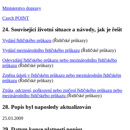
Ministerstvo dopravy
Czech POINT
24.
Související životní situace a návody, jak je řešit
Vydání řidičského průkazu
(Řidičské průkazy)
Vydání mezinárodního řidičského průkazu
(Řidičské průkazy)
Odevzdání řidičského průkazu nebo mezinárodního řidičského
průkazu
(Řidičské průkazy)
Změna údajů v řidičském průkazu nebo mezinárodním řidičském
průkazu
(Řidičské průkazy)
Ztráta, odcizení, poškození nebo zničení řidičského průkazu nebo
mezinárodního řidičského průkazu
(Řidičské průkazy)
28.
Popis byl naposledy aktualizován
25.03.2009
29.
Datum konce platnosti popisu