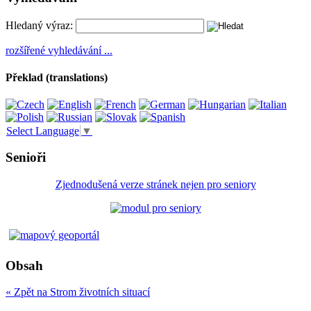
Hledaný výraz:
rozšířené vyhledávání ...
Překlad (translations)
Select Language
▼
Senioři
Zjednodušená verze stránek nejen pro seniory
Obsah
« Zpět na Strom životních situací