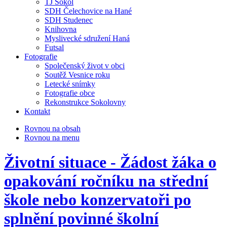
TJ Sokol
SDH Čelechovice na Hané
SDH Studenec
Knihovna
Myslivecké sdružení Haná
Futsal
Fotografie
Společenský život v obci
Soutěž Vesnice roku
Letecké snímky
Fotografie obce
Rekonstrukce Sokolovny
Kontakt
Rovnou na obsah
Rovnou na menu
Životní situace - Žádost žáka o
opakování ročníku na střední
škole nebo konzervatoři po
splnění povinné školní