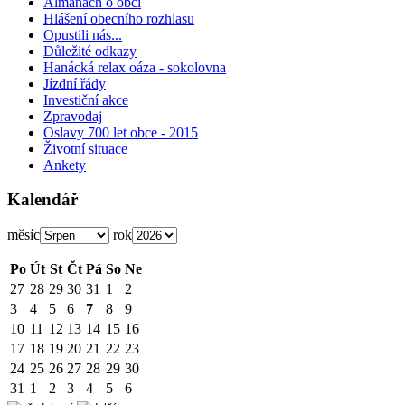
Almanach o obci
Hlášení obecního rozhlasu
Opustili nás...
Důležité odkazy
Hanácká relax oáza - sokolovna
Jízdní řády
Investiční akce
Zpravodaj
Oslavy 700 let obce - 2015
Životní situace
Ankety
Kalendář
měsíc
rok
Po
Út
St
Čt
Pá
So
Ne
27
28
29
30
31
1
2
3
4
5
6
7
8
9
10
11
12
13
14
15
16
17
18
19
20
21
22
23
24
25
26
27
28
29
30
31
1
2
3
4
5
6