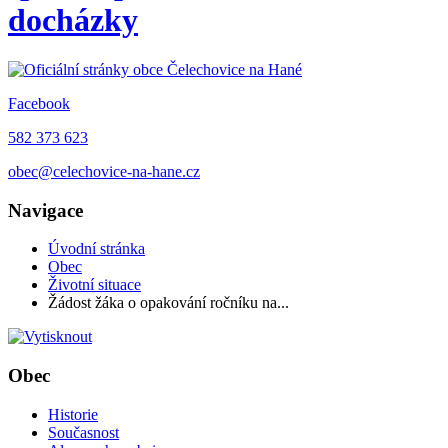
docházky
Facebook
582 373 623
obec@celechovice-na-hane.cz
Navigace
Úvodní stránka
Obec
Životní situace
Žádost žáka o opakování ročníku na...
Obec
Historie
Současnost