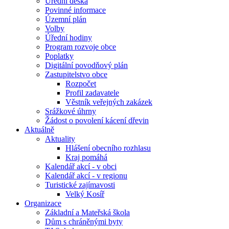
Úřední deska
Povinné informace
Územní plán
Volby
Úřední hodiny
Program rozvoje obce
Poplatky
Digitální povodňový plán
Zastupitelstvo obce
Rozpočet
Profil zadavatele
Věstník veřejných zakázek
Srážkové úhrny
Žádost o povolení kácení dřevin
Aktuálně
Aktuality
Hlášení obecního rozhlasu
Kraj pomáhá
Kalendář akcí - v obci
Kalendář akcí - v regionu
Turistické zajímavosti
Velký Kosíř
Organizace
Základní a Mateřská škola
Dům s chráněnými byty