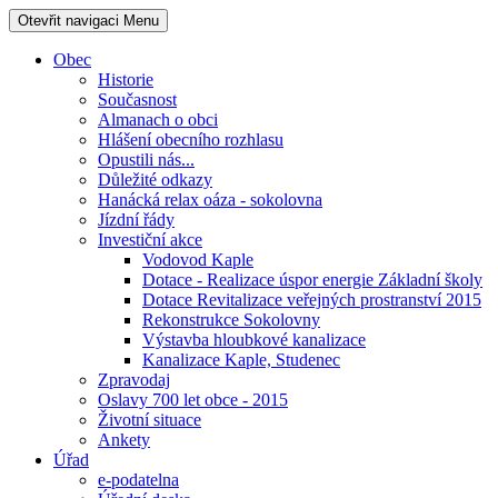
Otevřit navigaci
Menu
Obec
Historie
Současnost
Almanach o obci
Hlášení obecního rozhlasu
Opustili nás...
Důležité odkazy
Hanácká relax oáza - sokolovna
Jízdní řády
Investiční akce
Vodovod Kaple
Dotace - Realizace úspor energie Základní školy
Dotace Revitalizace veřejných prostranství 2015
Rekonstrukce Sokolovny
Výstavba hloubkové kanalizace
Kanalizace Kaple, Studenec
Zpravodaj
Oslavy 700 let obce - 2015
Životní situace
Ankety
Úřad
e-podatelna