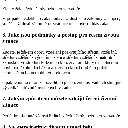
Zletilý žák střední školy nebo konzervatoře.
V případě nezletilého žáka podává žádost jeho zákonný zástupce;
součástí žádosti zákonného zástupce musí být souhlas žáka.
6.
Jaké jsou podmínky a postup pro řešení životní
situace
Žadatel je žákem oboru vzdělání poskytujícího střední vzdělání,
střední vzdělání s výučním listem a střední vzdělání s maturitní
zkouškou ve střední škole nebo konzervatoři, který má splněnou
povinnou školní docházku a který na konci druhého pololetí
neprospěl nebo nemohl být hodnocen.
Opakování ročníku lze povolit po posouzení dosavadních studijních
výsledků a důvodů uvedených v žádosti.
7.
Jakým způsobem můžete zahájit řešení životní
situace
Podáním písemné žádosti řediteli střední školy nebo konzervatoře.
8.
Na které instituci životní situaci řešit