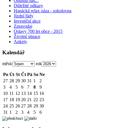
Opustili nás...
Důležité odkazy
Hanácká relax oáza - sokolovna
Jízdní řády
Investiční akce
Zpravodaj
Oslavy 700 let obce - 2015
Životní situace
Ankety
Kalendář
měsíc
rok
Po
Út
St
Čt
Pá
So
Ne
27
28
29
30
31
1
2
3
4
5
6
7
8
9
10
11
12
13
14
15
16
17
18
19
20
21
22
23
24
25
26
27
28
29
30
31
1
2
3
4
5
6