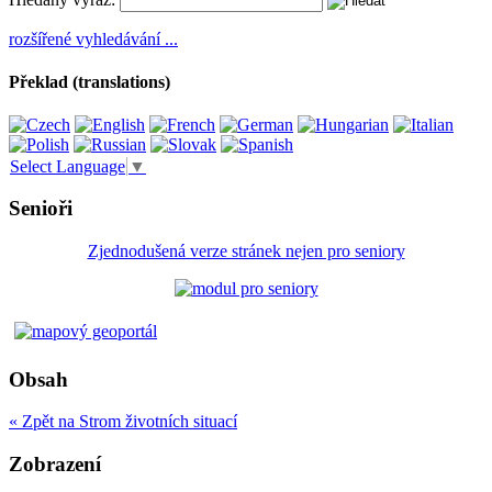
rozšířené vyhledávání ...
Překlad (translations)
Select Language
▼
Senioři
Zjednodušená verze stránek nejen pro seniory
Obsah
« Zpět na Strom životních situací
Zobrazení