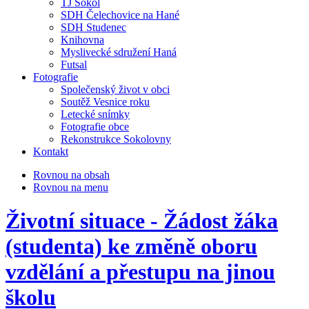
TJ Sokol
SDH Čelechovice na Hané
SDH Studenec
Knihovna
Myslivecké sdružení Haná
Futsal
Fotografie
Společenský život v obci
Soutěž Vesnice roku
Letecké snímky
Fotografie obce
Rekonstrukce Sokolovny
Kontakt
Rovnou na obsah
Rovnou na menu
Životní situace - Žádost žáka
(studenta) ke změně oboru
vzdělání a přestupu na jinou
školu