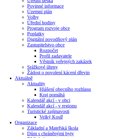
Úřední deska
Povinné informace
Územní plán
Volby
Úřední hodiny
Program rozvoje obce
Poplatky
Digitální povodňový plán
Zastupitelstvo obce
Rozpočet
Profil zadavatele
Věstník veřejných zakázek
Srážkové úhrny
Žádost o povolení kácení dřevin
Aktuálně
Aktuality
Hlášení obecního rozhlasu
Kraj pomáhá
Kalendář akcí - v obci
Kalendář akcí - v regionu
Turistické zajímavosti
Velký Kosíř
Organizace
Základní a Mateřská škola
Dům s chráněnými byty