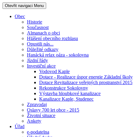
Otevřit navigaci
Menu
Obec
Historie
Současnost
Almanach o obci
Hlášení obecního rozhlasu
Opustili nás...
Důležité odkazy
Hanácká relax oáza - sokolovna
Jízdní řády
Investiční akce
Vodovod Kaple
Dotace - Realizace úspor energie Základní školy
Dotace Revitalizace veřejných prostranství 2015
Rekonstrukce Sokolovny
Výstavba hloubkové kanalizace
Kanalizace Kaple, Studenec
Zpravodaj
Oslavy 700 let obce - 2015
Životní situace
Ankety
Úřad
e-podatelna