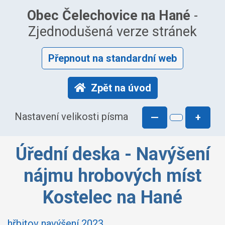
Obec Čelechovice na Hané
-
Zjednodušená verze stránek
Přepnout na standardní web
Zpět na úvod
Nastavení velikosti písma
—
+
Úřední deska - Navýšení
nájmu hrobových míst
Kostelec na Hané
hřbitov navýšení 2023