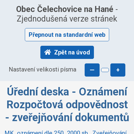
Obec Čelechovice na Hané
-
Zjednodušená verze stránek
Přepnout na standardní web
Zpět na úvod
Nastavení velikosti písma
—
+
Úřední deska - Oznámení
Rozpočtová odpovědnost
- zveřejňování dokumentů
MK_oznámení dle 250_2000 sb._Zveřejňování