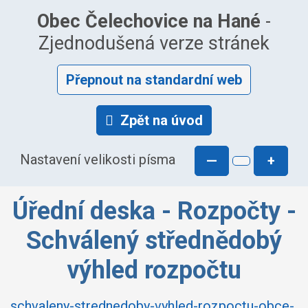
Obec Čelechovice na Hané
-
Zjednodušená verze stránek
Přepnout na standardní web
Zpět na úvod
Nastavení velikosti písma
—
+
Úřední deska - Rozpočty -
Schválený střednědobý
výhled rozpočtu
schvaleny-strednedoby-vyhled-rozpoctu-obce-