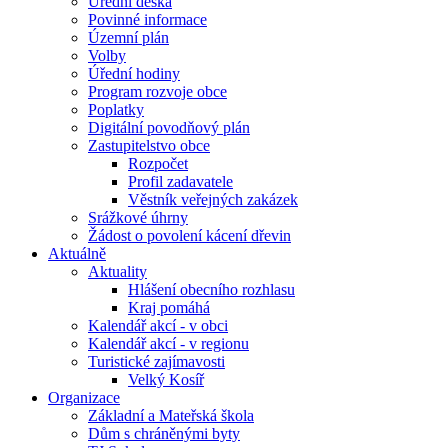
Úřední deska
Povinné informace
Územní plán
Volby
Úřední hodiny
Program rozvoje obce
Poplatky
Digitální povodňový plán
Zastupitelstvo obce
Rozpočet
Profil zadavatele
Věstník veřejných zakázek
Srážkové úhrny
Žádost o povolení kácení dřevin
Aktuálně
Aktuality
Hlášení obecního rozhlasu
Kraj pomáhá
Kalendář akcí - v obci
Kalendář akcí - v regionu
Turistické zajímavosti
Velký Kosíř
Organizace
Základní a Mateřská škola
Dům s chráněnými byty