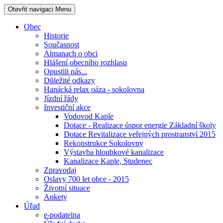
Otevřit navigaci
Menu
Obec
Historie
Současnost
Almanach o obci
Hlášení obecního rozhlasu
Opustili nás...
Důležité odkazy
Hanácká relax oáza - sokolovna
Jízdní řády
Investiční akce
Vodovod Kaple
Dotace - Realizace úspor energie Základní školy
Dotace Revitalizace veřejných prostranství 2015
Rekonstrukce Sokolovny
Výstavba hloubkové kanalizace
Kanalizace Kaple, Studenec
Zpravodaj
Oslavy 700 let obce - 2015
Životní situace
Ankety
Úřad
e-podatelna