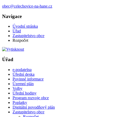
obec@celechovice-na-hane.cz
Navigace
Úvodní stránka
Úřad
Zastupitelstvo obce
Rozpočet
Úřad
e-podatelna
Úřední deska
Povinné informace
Územní plán
Volby
Úřední hodiny
Program rozvoje obce
Poplatky
Digitální povodňový plán
Zastupitelstvo obce
Rozpočet