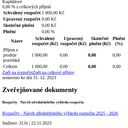
Kapitálové
0,00 %
z celkových příjmů
Schválený rozpočet
1 000,00 Kč
Upravený rozpočet
0,00 Kč
Skutečné plnění
0,00 Kč
Plnění
0,00 %
Schválený
Upravený
Skutečné
Plnění
Název
rozpočet
(Kč)
rozpočet
(Kč)
plnění
(Kč)
(%)
Příjem z
prodeje
1 000,00
0,00
0,00
0,00
pozemků
Celkem
1 000,00
0,00
0,00
0,00
Zpět na rozpočet
Zpět na celkové příjmy
sestaveno ke dni 31. 12. 2023
Zveřejňované dokumenty
Rozpočty - Návrh střednědobého výhledu rozpočtu
Rozpočty - Návrh střednědobého výhledu rozpočtu 2025 - 2026
Staženo:
313
x |
22.11.2023