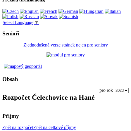
Select Language
▼
Senioři
Zjednodušená verze stránek nejen pro seniory
Obsah
pro rok
Rozpočet Čelechovice na Hané
Příjmy
Zpět na rozpočet
Zpět na celkové příjmy