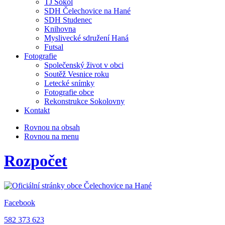
TJ Sokol
SDH Čelechovice na Hané
SDH Studenec
Knihovna
Myslivecké sdružení Haná
Futsal
Fotografie
Společenský život v obci
Soutěž Vesnice roku
Letecké snímky
Fotografie obce
Rekonstrukce Sokolovny
Kontakt
Rovnou na obsah
Rovnou na menu
Rozpočet
Facebook
582 373 623