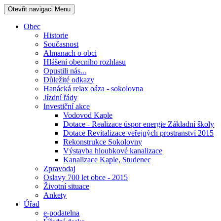
Otevřit navigaci
Menu
Obec
Historie
Současnost
Almanach o obci
Hlášení obecního rozhlasu
Opustili nás...
Důležité odkazy
Hanácká relax oáza - sokolovna
Jízdní řády
Investiční akce
Vodovod Kaple
Dotace - Realizace úspor energie Základní školy
Dotace Revitalizace veřejných prostranství 2015
Rekonstrukce Sokolovny
Výstavba hloubkové kanalizace
Kanalizace Kaple, Studenec
Zpravodaj
Oslavy 700 let obce - 2015
Životní situace
Ankety
Úřad
e-podatelna