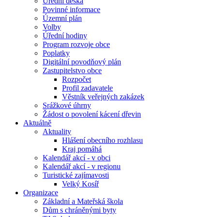
Úřední deska
Povinné informace
Územní plán
Volby
Úřední hodiny
Program rozvoje obce
Poplatky
Digitální povodňový plán
Zastupitelstvo obce
Rozpočet
Profil zadavatele
Věstník veřejných zakázek
Srážkové úhrny
Žádost o povolení kácení dřevin
Aktuálně
Aktuality
Hlášení obecního rozhlasu
Kraj pomáhá
Kalendář akcí - v obci
Kalendář akcí - v regionu
Turistické zajímavosti
Velký Kosíř
Organizace
Základní a Mateřská škola
Dům s chráněnými byty