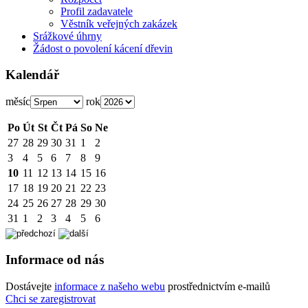
Profil zadavatele
Věstník veřejných zakázek
Srážkové úhrny
Žádost o povolení kácení dřevin
Kalendář
měsíc
rok
Po
Út
St
Čt
Pá
So
Ne
27
28
29
30
31
1
2
3
4
5
6
7
8
9
10
11
12
13
14
15
16
17
18
19
20
21
22
23
24
25
26
27
28
29
30
31
1
2
3
4
5
6
Informace od nás
Dostávejte
informace z našeho webu
prostřednictvím e-mailů
Chci se zaregistrovat