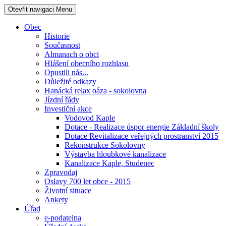
Otevřit navigaci
Menu
Obec
Historie
Současnost
Almanach o obci
Hlášení obecního rozhlasu
Opustili nás...
Důležité odkazy
Hanácká relax oáza - sokolovna
Jízdní řády
Investiční akce
Vodovod Kaple
Dotace - Realizace úspor energie Základní školy
Dotace Revitalizace veřejných prostranství 2015
Rekonstrukce Sokolovny
Výstavba hloubkové kanalizace
Kanalizace Kaple, Studenec
Zpravodaj
Oslavy 700 let obce - 2015
Životní situace
Ankety
Úřad
e-podatelna