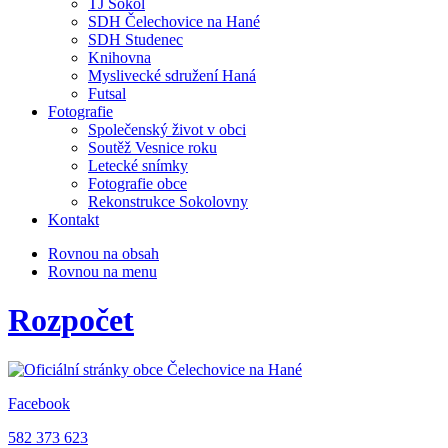
TJ Sokol
SDH Čelechovice na Hané
SDH Studenec
Knihovna
Myslivecké sdružení Haná
Futsal
Fotografie
Společenský život v obci
Soutěž Vesnice roku
Letecké snímky
Fotografie obce
Rekonstrukce Sokolovny
Kontakt
Rovnou na obsah
Rovnou na menu
Rozpočet
Facebook
582 373 623