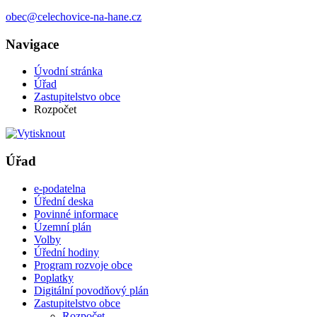
obec@celechovice-na-hane.cz
Navigace
Úvodní stránka
Úřad
Zastupitelstvo obce
Rozpočet
Úřad
e-podatelna
Úřední deska
Povinné informace
Územní plán
Volby
Úřední hodiny
Program rozvoje obce
Poplatky
Digitální povodňový plán
Zastupitelstvo obce
Rozpočet