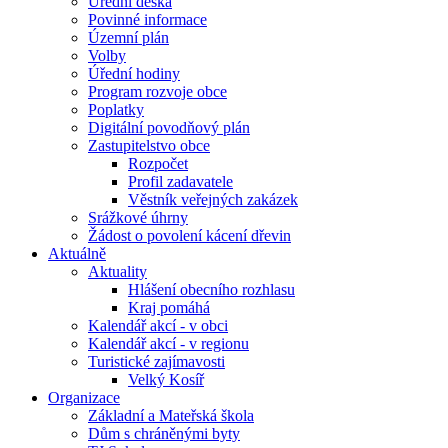
Úřední deska
Povinné informace
Územní plán
Volby
Úřední hodiny
Program rozvoje obce
Poplatky
Digitální povodňový plán
Zastupitelstvo obce
Rozpočet
Profil zadavatele
Věstník veřejných zakázek
Srážkové úhrny
Žádost o povolení kácení dřevin
Aktuálně
Aktuality
Hlášení obecního rozhlasu
Kraj pomáhá
Kalendář akcí - v obci
Kalendář akcí - v regionu
Turistické zajímavosti
Velký Kosíř
Organizace
Základní a Mateřská škola
Dům s chráněnými byty