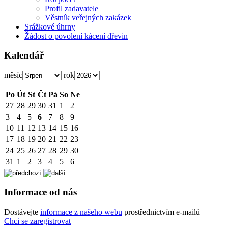
Profil zadavatele
Věstník veřejných zakázek
Srážkové úhrny
Žádost o povolení kácení dřevin
Kalendář
měsíc
rok
Po
Út
St
Čt
Pá
So
Ne
27
28
29
30
31
1
2
3
4
5
6
7
8
9
10
11
12
13
14
15
16
17
18
19
20
21
22
23
24
25
26
27
28
29
30
31
1
2
3
4
5
6
Informace od nás
Dostávejte
informace z našeho webu
prostřednictvím e-mailů
Chci se zaregistrovat