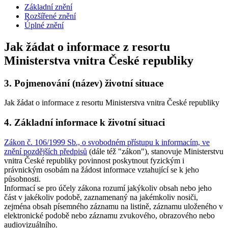
Základní znění
Rozšířené znění
Úplné znění
Jak žádat o informace z resortu
Ministerstva vnitra České republiky
3.
Pojmenování (název) životní situace
Jak žádat o informace z resortu Ministerstva vnitra České republiky
4.
Základní informace k životní situaci
Zákon č. 106/1999 Sb., o svobodném přístupu k informacím, ve
znění pozdějších předpisů
(dále též "zákon"), stanovuje Ministerstvu
vnitra České republiky povinnost poskytnout fyzickým i
právnickým osobám na žádost informace vztahující se k jeho
působnosti.
Informací se pro účely zákona rozumí jakýkoliv obsah nebo jeho
část v jakékoliv podobě, zaznamenaný na jakémkoliv nosiči,
zejména obsah písemného záznamu na listině, záznamu uloženého v
elektronické podobě nebo záznamu zvukového, obrazového nebo
audiovizuálního.