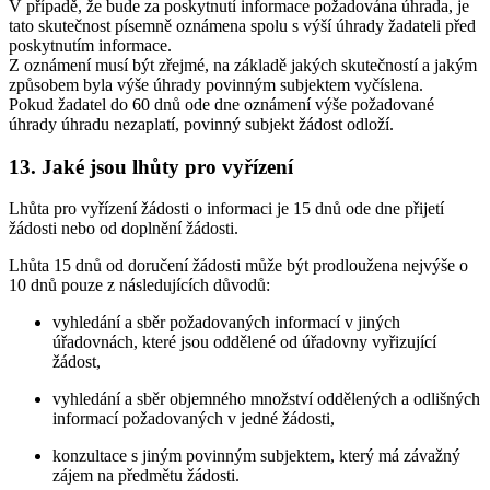
V případě, že bude za poskytnutí informace požadována úhrada, je
tato skutečnost písemně oznámena spolu s výší úhrady žadateli před
poskytnutím informace.
Z oznámení musí být zřejmé, na základě jakých skutečností a jakým
způsobem byla výše úhrady povinným subjektem vyčíslena.
Pokud žadatel do 60 dnů ode dne oznámení výše požadované
úhrady úhradu nezaplatí, povinný subjekt žádost odloží.
13.
Jaké jsou lhůty pro vyřízení
Lhůta pro vyřízení žádosti o informaci je 15 dnů ode dne přijetí
žádosti nebo od doplnění žádosti.
Lhůta 15 dnů od doručení žádosti může být prodloužena nejvýše o
10 dnů pouze z následujících důvodů:
vyhledání a sběr požadovaných informací v jiných
úřadovnách, které jsou oddělené od úřadovny vyřizující
žádost,
vyhledání a sběr objemného množství oddělených a odlišných
informací požadovaných v jedné žádosti,
konzultace s jiným povinným subjektem, který má závažný
zájem na předmětu žádosti.