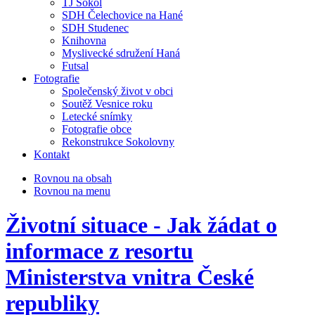
TJ Sokol
SDH Čelechovice na Hané
SDH Studenec
Knihovna
Myslivecké sdružení Haná
Futsal
Fotografie
Společenský život v obci
Soutěž Vesnice roku
Letecké snímky
Fotografie obce
Rekonstrukce Sokolovny
Kontakt
Rovnou na obsah
Rovnou na menu
Životní situace - Jak žádat o
informace z resortu
Ministerstva vnitra České
republiky