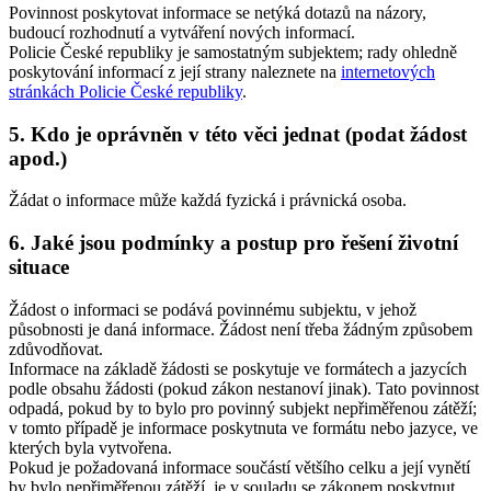
Povinnost poskytovat informace se netýká dotazů na názory,
budoucí rozhodnutí a vytváření nových informací.
Policie České republiky je samostatným subjektem; rady ohledně
poskytování informací z její strany naleznete na
internetových
stránkách Policie České republiky
.
5.
Kdo je oprávněn v této věci jednat (podat žádost
apod.)
Žádat o informace může každá fyzická i právnická osoba.
6.
Jaké jsou podmínky a postup pro řešení životní
situace
Žádost o informaci se podává povinnému subjektu, v jehož
působnosti je daná informace. Žádost není třeba žádným způsobem
zdůvodňovat.
Informace na základě žádosti se poskytuje ve formátech a jazycích
podle obsahu žádosti (pokud zákon nestanoví jinak). Tato povinnost
odpadá, pokud by to bylo pro povinný subjekt nepřiměřenou zátěží;
v tomto případě je informace poskytnuta ve formátu nebo jazyce, ve
kterých byla vytvořena.
Pokud je požadovaná informace součástí většího celku a její vynětí
by bylo nepřiměřenou zátěží, je v souladu se zákonem poskytnut