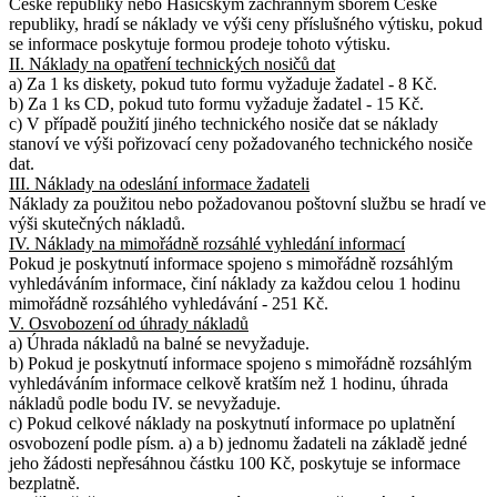
České republiky nebo Hasičským záchranným sborem České
republiky, hradí se náklady ve výši ceny příslušného výtisku, pokud
se informace poskytuje formou prodeje tohoto výtisku.
II. Náklady na opatření technických nosičů dat
a) Za 1 ks diskety, pokud tuto formu vyžaduje žadatel - 8 Kč.
b) Za 1 ks CD, pokud tuto formu vyžaduje žadatel - 15 Kč.
c) V případě použití jiného technického nosiče dat se náklady
stanoví ve výši pořizovací ceny požadovaného technického nosiče
dat.
III. Náklady na odeslání informace žadateli
Náklady za použitou nebo požadovanou poštovní službu se hradí ve
výši skutečných nákladů.
IV. Náklady na mimořádně rozsáhlé vyhledání informací
Pokud je poskytnutí informace spojeno s mimořádně rozsáhlým
vyhledáváním informace, činí náklady za každou celou 1 hodinu
mimořádně rozsáhlého vyhledávání - 251 Kč.
V. Osvobození od úhrady nákladů
a) Úhrada nákladů na balné se nevyžaduje.
b) Pokud je poskytnutí informace spojeno s mimořádně rozsáhlým
vyhledáváním informace celkově kratším než 1 hodinu, úhrada
nákladů podle bodu IV. se nevyžaduje.
c) Pokud celkové náklady na poskytnutí informace po uplatnění
osvobození podle písm. a) a b) jednomu žadateli na základě jedné
jeho žádosti nepřesáhnou částku 100 Kč, poskytuje se informace
bezplatně.