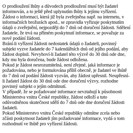
O prodloužení lhůty a důvodech prodloužení musí být žadatel
informován, a to ještě před uplynutím lhůty k jejímu vyřízení.
Žádost o informaci, která již byla zveřejněna např. na internetu, v
informačních brožurách apod., se zpravidla vyřizuje poskytnutím
údajů o zveřejnění, nejpozději do 7 dnů od doručení žádosti. Sdělení
žadatele, že trvá na přímém poskytnutí informace, se považuje za
nové podání žádosti.
Brání-li vyřízení žádosti nedostatek údajů o žadateli, povinný
subjekt vyzve žadatele do 7 kalendářních dnů od jejího podání, aby
žádost doplnil. Nevyhoví-li žadatel této výzvě do 30 dnů ode dne,
kdy mu byla doručena, bude žádost odložena.
Pokud je žádost nesrozumitelná, není zřejmé, jaká informace je
požadována, nebo je formulována příliš obecně, je žadatel ve lhůtě
do 7 dnů od podání žádosti vyzván, aby žádost upřesnil. Neupřesní-
li žadatel žádost do 30 dnů ode dne doručení výzvy, rozhodne
povinný subjekt o jejím odmítnutí.
V případě, že se požadované informace nevztahují k působnosti
Ministerstva vnitra České republiky, žádost odloží a tuto
odůvodněnou skutečnost sdělí do 7 dnů ode dne doručení žádosti
žadateli.
Pokud Ministerstvo vnitra České republiky odmítne zcela nebo
zčásti poskytnout žadateli jím požadované informace, vydá o tom
rozhodnutí ve lhůtě pro vyřízení žádosti.