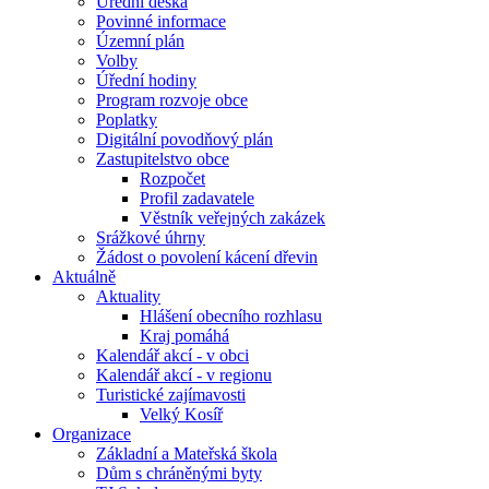
Úřední deska
Povinné informace
Územní plán
Volby
Úřední hodiny
Program rozvoje obce
Poplatky
Digitální povodňový plán
Zastupitelstvo obce
Rozpočet
Profil zadavatele
Věstník veřejných zakázek
Srážkové úhrny
Žádost o povolení kácení dřevin
Aktuálně
Aktuality
Hlášení obecního rozhlasu
Kraj pomáhá
Kalendář akcí - v obci
Kalendář akcí - v regionu
Turistické zajímavosti
Velký Kosíř
Organizace
Základní a Mateřská škola
Dům s chráněnými byty