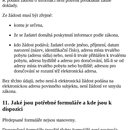
K podání žádosti o informaci není potřeba předkládat žádné
doklady.
Ze žádosti musí být zřejmé:
komu je určena,
že se žadatel domáhá poskytnutí informace podle zákona,
kdo žádost podává; žadatel uvede jméno, příjmení, datum
narození (název, identifikační číslo), adresu místa trvalého
pobytu (adresu sídla) nebo, není-li trvale přihlášen k trvalému
pobytu, adresu bydliště a adresu pro doručování, liší-li se od
adresy místa trvalého pobytu nebo bydliště; adresou pro
doručování se rozumí též elektronická adresa.
Bez těchto údajů, nebo není-li elektronická žádost podána na
elektronickou adresu povinného subjektu, není žádostí ve smyslu
zákona.
11.
Jaké jsou potřebné formuláře a kde jsou k
dispozici
Předepsané formuláře nejsou stanoveny.
Doporučené formuláře (použití těchto formulářů není povinné):