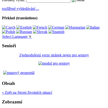
rozšířené vyhledávání ...
Překlad (translations)
Select Language
▼
Senioři
Zjednodušená verze stránek nejen pro seniory
Obsah
« Zpět na Strom životních situací
Zobrazení