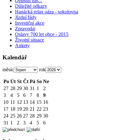
Opustili nás...
Důležité odkazy
Hanácká relax oáza - sokolovna
Jízdní řády
Investiční akce
Zpravodaj
Oslavy 700 let obce - 2015
Životní situace
Ankety
Kalendář
měsíc
rok
Po
Út
St
Čt
Pá
So
Ne
27
28
29
30
31
1
2
3
4
5
6
7
8
9
10
11
12
13
14
15
16
17
18
19
20
21
22
23
24
25
26
27
28
29
30
31
1
2
3
4
5
6