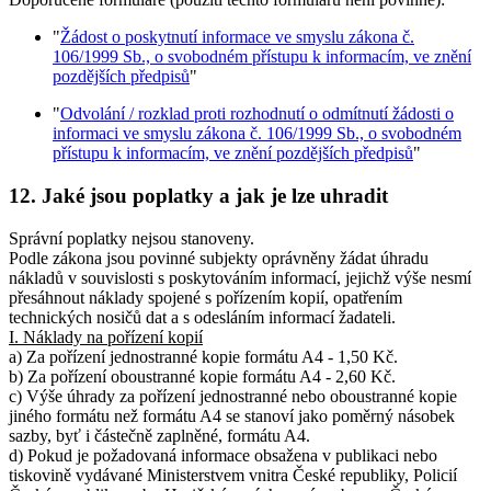
"
Žádost o poskytnutí informace ve smyslu zákona č.
106/1999 Sb., o svobodném přístupu k informacím, ve znění
pozdějších předpisů
"
"
Odvolání / rozklad proti rozhodnutí o odmítnutí žádosti o
informaci ve smyslu zákona č. 106/1999 Sb., o svobodném
přístupu k informacím, ve znění pozdějších předpisů
"
12.
Jaké jsou poplatky a jak je lze uhradit
Správní poplatky nejsou stanoveny.
Podle zákona jsou povinné subjekty oprávněny žádat úhradu
nákladů v souvislosti s poskytováním informací, jejichž výše nesmí
přesáhnout náklady spojené s pořízením kopií, opatřením
technických nosičů dat a s odesláním informací žadateli.
I. Náklady na pořízení kopií
a) Za pořízení jednostranné kopie formátu A4 - 1,50 Kč.
b) Za pořízení oboustranné kopie formátu A4 - 2,60 Kč.
c) Výše úhrady za pořízení jednostranné nebo oboustranné kopie
jiného formátu než formátu A4 se stanoví jako poměrný násobek
sazby, byť i částečně zaplněné, formátu A4.
d) Pokud je požadovaná informace obsažena v publikaci nebo
tiskovině vydávané Ministerstvem vnitra České republiky, Policií