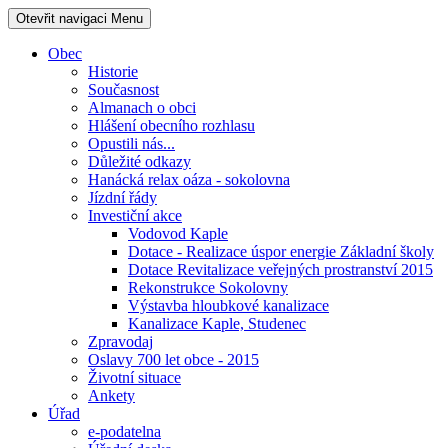
Otevřit navigaci
Menu
Obec
Historie
Současnost
Almanach o obci
Hlášení obecního rozhlasu
Opustili nás...
Důležité odkazy
Hanácká relax oáza - sokolovna
Jízdní řády
Investiční akce
Vodovod Kaple
Dotace - Realizace úspor energie Základní školy
Dotace Revitalizace veřejných prostranství 2015
Rekonstrukce Sokolovny
Výstavba hloubkové kanalizace
Kanalizace Kaple, Studenec
Zpravodaj
Oslavy 700 let obce - 2015
Životní situace
Ankety
Úřad
e-podatelna