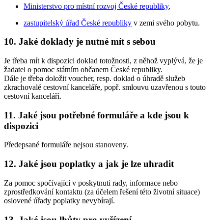
Ministerstvo pro místní rozvoj České republiky
,
zastupitelský úřad České republiky
v zemi svého pobytu.
10.
Jaké doklady je nutné mít s sebou
Je třeba mít k dispozici doklad totožnosti, z něhož vyplývá, že je
žadatel o pomoc státním občanem České republiky.
Dále je třeba doložit voucher, resp. doklad o úhradě služeb
zkrachovalé cestovní kanceláře, popř. smlouvu uzavřenou s touto
cestovní kanceláří.
11.
Jaké jsou potřebné formuláře a kde jsou k
dispozici
Předepsané formuláře nejsou stanoveny.
12.
Jaké jsou poplatky a jak je lze uhradit
Za pomoc spočívající v poskytnutí rady, informace nebo
zprostředkování kontaktu (za účelem řešení této životní situace)
oslovené úřady poplatky nevybírají.
13.
Jaké jsou lhůty pro vyřízení