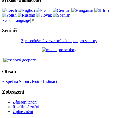
Překlad (translations)
Select Language
▼
Senioři
Zjednodušená verze stránek nejen pro seniory
Obsah
« Zpět na Strom životních situací
Zobrazení
Základní znění
Rozšířené znění
Úplné znění