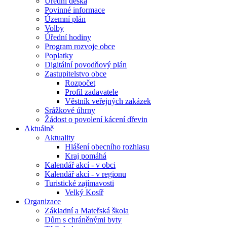
Úřední deska
Povinné informace
Územní plán
Volby
Úřední hodiny
Program rozvoje obce
Poplatky
Digitální povodňový plán
Zastupitelstvo obce
Rozpočet
Profil zadavatele
Věstník veřejných zakázek
Srážkové úhrny
Žádost o povolení kácení dřevin
Aktuálně
Aktuality
Hlášení obecního rozhlasu
Kraj pomáhá
Kalendář akcí - v obci
Kalendář akcí - v regionu
Turistické zajímavosti
Velký Kosíř
Organizace
Základní a Mateřská škola
Dům s chráněnými byty