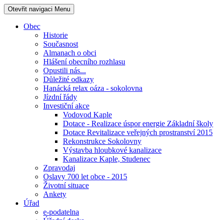
Otevřit navigaci
Menu
Obec
Historie
Současnost
Almanach o obci
Hlášení obecního rozhlasu
Opustili nás...
Důležité odkazy
Hanácká relax oáza - sokolovna
Jízdní řády
Investiční akce
Vodovod Kaple
Dotace - Realizace úspor energie Základní školy
Dotace Revitalizace veřejných prostranství 2015
Rekonstrukce Sokolovny
Výstavba hloubkové kanalizace
Kanalizace Kaple, Studenec
Zpravodaj
Oslavy 700 let obce - 2015
Životní situace
Ankety
Úřad
e-podatelna