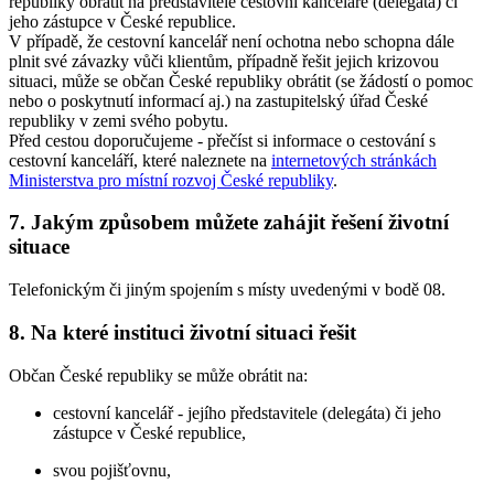
republiky obrátit na představitele cestovní kanceláře (delegáta) či
jeho zástupce v České republice.
V případě, že cestovní kancelář není ochotna nebo schopna dále
plnit své závazky vůči klientům, případně řešit jejich krizovou
situaci, může se občan České republiky obrátit (se žádostí o pomoc
nebo o poskytnutí informací aj.) na zastupitelský úřad České
republiky v zemi svého pobytu.
Před cestou doporučujeme - přečíst si informace o cestování s
cestovní kanceláří, které naleznete na
internetových stránkách
Ministerstva pro místní rozvoj České republiky
.
7.
Jakým způsobem můžete zahájit řešení životní
situace
Telefonickým či jiným spojením s místy uvedenými v bodě 08.
8.
Na které instituci životní situaci řešit
Občan České republiky se může obrátit na:
cestovní kancelář - jejího představitele (delegáta) či jeho
zástupce v České republice,
svou pojišťovnu,