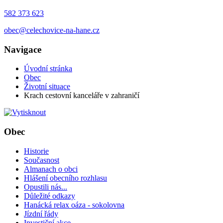
582 373 623
obec@celechovice-na-hane.cz
Navigace
Úvodní stránka
Obec
Životní situace
Krach cestovní kanceláře v zahraničí
Obec
Historie
Současnost
Almanach o obci
Hlášení obecního rozhlasu
Opustili nás...
Důležité odkazy
Hanácká relax oáza - sokolovna
Jízdní řády
Investiční akce