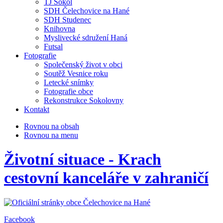
TJ Sokol
SDH Čelechovice na Hané
SDH Studenec
Knihovna
Myslivecké sdružení Haná
Futsal
Fotografie
Společenský život v obci
Soutěž Vesnice roku
Letecké snímky
Fotografie obce
Rekonstrukce Sokolovny
Kontakt
Rovnou na obsah
Rovnou na menu
Životní situace - Krach
cestovní kanceláře v zahraničí
Facebook