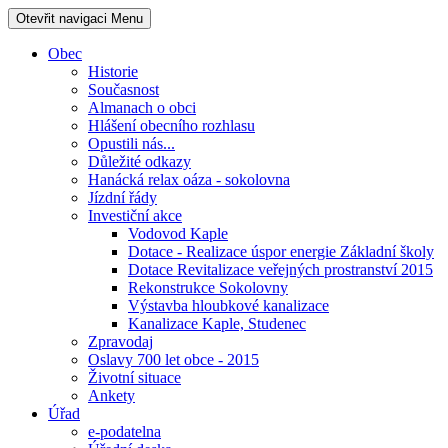
Otevřit navigaci
Menu
Obec
Historie
Současnost
Almanach o obci
Hlášení obecního rozhlasu
Opustili nás...
Důležité odkazy
Hanácká relax oáza - sokolovna
Jízdní řády
Investiční akce
Vodovod Kaple
Dotace - Realizace úspor energie Základní školy
Dotace Revitalizace veřejných prostranství 2015
Rekonstrukce Sokolovny
Výstavba hloubkové kanalizace
Kanalizace Kaple, Studenec
Zpravodaj
Oslavy 700 let obce - 2015
Životní situace
Ankety
Úřad
e-podatelna