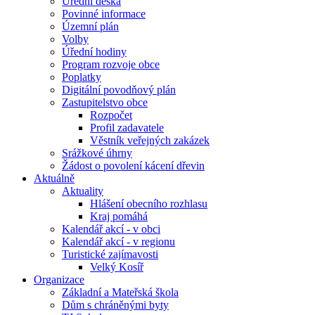
Úřední deska
Povinné informace
Územní plán
Volby
Úřední hodiny
Program rozvoje obce
Poplatky
Digitální povodňový plán
Zastupitelstvo obce
Rozpočet
Profil zadavatele
Věstník veřejných zakázek
Srážkové úhrny
Žádost o povolení kácení dřevin
Aktuálně
Aktuality
Hlášení obecního rozhlasu
Kraj pomáhá
Kalendář akcí - v obci
Kalendář akcí - v regionu
Turistické zajímavosti
Velký Kosíř
Organizace
Základní a Mateřská škola
Dům s chráněnými byty