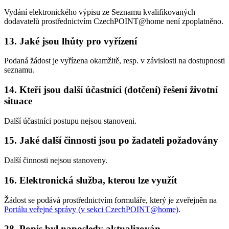
Vydání elektronického výpisu ze Seznamu kvalifikovaných
dodavatelů prostřednictvím CzechPOINT@home není zpoplatněno.
13.
Jaké jsou lhůty pro vyřízení
Podaná žádost je vyřízena okamžitě, resp. v závislosti na dostupnosti
seznamu.
14.
Kteří jsou další účastníci (dotčení) řešení životní
situace
Další účastníci postupu nejsou stanoveni.
15.
Jaké další činnosti jsou po žadateli požadovány
Další činnosti nejsou stanoveny.
16.
Elektronická služba, kterou lze využít
Žádost se podává prostřednictvím formuláře, který je zveřejněn na
Portálu veřejné správy (v sekci CzechPOINT@home)
.
28.
Popis byl naposledy aktualizován