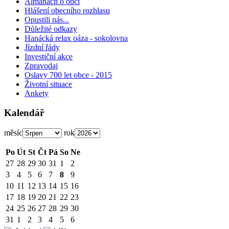
Almanach o obci
Hlášení obecního rozhlasu
Opustili nás...
Důležité odkazy
Hanácká relax oáza - sokolovna
Jízdní řády
Investiční akce
Zpravodaj
Oslavy 700 let obce - 2015
Životní situace
Ankety
Kalendář
měsíc
rok
Po
Út
St
Čt
Pá
So
Ne
27
28
29
30
31
1
2
3
4
5
6
7
8
9
10
11
12
13
14
15
16
17
18
19
20
21
22
23
24
25
26
27
28
29
30
31
1
2
3
4
5
6