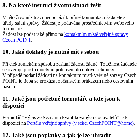
8.
Na které instituci životní situaci řešit
V této životní situaci nedochází k přímé komunikaci žadatele s
úřady státní správy. Žádost je podávána prostřednictvím webového
formuláře.
Žádost lze podat také přímo na
kontaktním místě veřejné správy
Czech POINT
.
10.
Jaké doklady je nutné mít s sebou
Při elektronickém způsobu zaslání žádosti žádné. Totožnost žadatele
se ověřuje prostřednictvím přihlášení do datové schránky.
V případě podání žádosti na kontaktním místě veřejné správy Czech
POINT je třeba se prokázat občanským průkazem nebo cestovním
pasem.
11.
Jaké jsou potřebné formuláře a kde jsou k
dispozici
Formulář "Výpis ze Seznamu kvalifikovaných dodavatelů" je k
dispozici na
Portálu veřejné správy (v sekci CzechPOINT@home)
.
12.
Jaké jsou poplatky a jak je lze uhradit