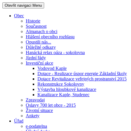
Otevřit navigaci
Menu
Obec
Historie
Současnost
Almanach o obci
Hlášení obecního rozhlasu
Opustili nás...
Důležité odkazy
Hanácká relax oáza - sokolovna
Jízdní řády
Investiční akce
Vodovod Kaple
Dotace - Realizace úspor energie Základní školy
Dotace Revitalizace veřejných prostranství 2015
Rekonstrukce Sokolovny
Výstavba hloubkové kanalizace
Kanalizace Kaple, Studenec
Zpravodaj
Oslavy 700 let obce - 2015
Životní situace
Ankety
Úřad
e-podatelna