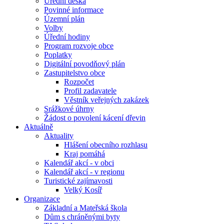
Úřední deska
Povinné informace
Územní plán
Volby
Úřední hodiny
Program rozvoje obce
Poplatky
Digitální povodňový plán
Zastupitelstvo obce
Rozpočet
Profil zadavatele
Věstník veřejných zakázek
Srážkové úhrny
Žádost o povolení kácení dřevin
Aktuálně
Aktuality
Hlášení obecního rozhlasu
Kraj pomáhá
Kalendář akcí - v obci
Kalendář akcí - v regionu
Turistické zajímavosti
Velký Kosíř
Organizace
Základní a Mateřská škola
Dům s chráněnými byty