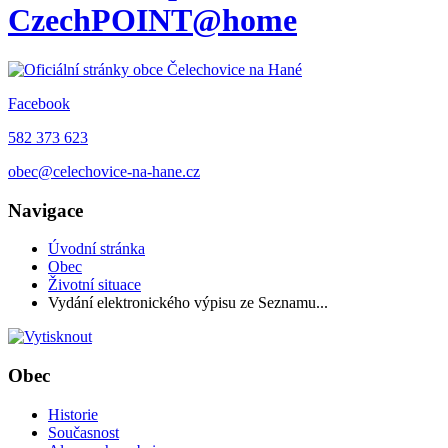
CzechPOINT@home
Facebook
582 373 623
obec@celechovice-na-hane.cz
Navigace
Úvodní stránka
Obec
Životní situace
Vydání elektronického výpisu ze Seznamu...
Obec
Historie
Současnost