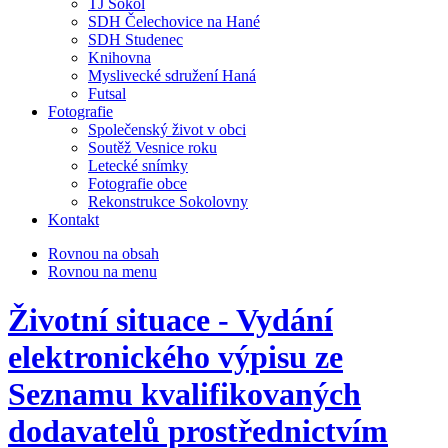
TJ Sokol
SDH Čelechovice na Hané
SDH Studenec
Knihovna
Myslivecké sdružení Haná
Futsal
Fotografie
Společenský život v obci
Soutěž Vesnice roku
Letecké snímky
Fotografie obce
Rekonstrukce Sokolovny
Kontakt
Rovnou na obsah
Rovnou na menu
Životní situace - Vydání
elektronického výpisu ze
Seznamu kvalifikovaných
dodavatelů prostřednictvím