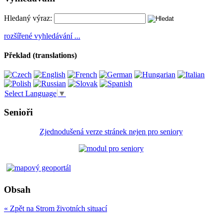
Hledaný výraz:
rozšířené vyhledávání ...
Překlad (translations)
Select Language
▼
Senioři
Zjednodušená verze stránek nejen pro seniory
Obsah
« Zpět na Strom životních situací