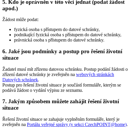
5.
Kdo je oprávněn v této věci jednat (podat žádost
apod.)
Žádost může podat:
fyzická osoba s přístupem do datové schránky,
podnikající fyzická osoba s přístupem do datové schránky,
právnická osoba s přístupem do datové schránky.
6.
Jaké jsou podmínky a postup pro řešení životní
situace
Žadatel musí mít zřízenu datovou schránku. Postup podání žádosti o
zřízení datové schránky je zveřejněn na
webových stránkách
Datových schránek
.
Postup pro řešení životní situace je součástí formuláře, kterým se
podává žádost o vydání výpisu ze seznamu.
7.
Jakým způsobem můžete zahájit řešení životní
situace
Řešení životní situace se zahajuje vyplněním formuláře, který je
zveřejněn na
Portálu veřejné správy (v sekci CzechPOINT@home)
.