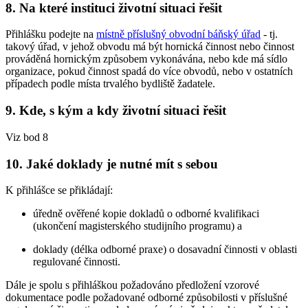
8.
Na které instituci životní situaci řešit
Přihlášku podejte na
místně příslušný obvodní báňský úřad
- tj.
takový úřad, v jehož obvodu má být hornická činnost nebo činnost
prováděná hornickým způsobem vykonávána, nebo kde má sídlo
organizace, pokud činnost spadá do více obvodů, nebo v ostatních
případech podle místa trvalého bydliště žadatele.
9.
Kde, s kým a kdy životní situaci řešit
Viz bod 8
10.
Jaké doklady je nutné mít s sebou
K přihlášce se přikládají:
úředně ověřené kopie dokladů o odborné kvalifikaci
(ukončení magisterského studijního programu) a
doklady (délka odborné praxe) o dosavadní činnosti v oblasti
regulované činnosti.
Dále je spolu s přihláškou požadováno předložení vzorové
dokumentace podle požadované odborné způsobilosti v příslušné