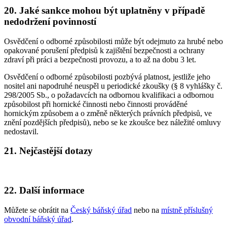
20.
Jaké sankce mohou být uplatněny v případě
nedodržení povinností
Osvědčení o odborné způsobilosti může být odejmuto za hrubé nebo
opakované porušení předpisů k zajištění bezpečnosti a ochrany
zdraví při práci a bezpečnosti provozu, a to až na dobu 3 let.
Osvědčení o odborné způsobilosti pozbývá platnost, jestliže jeho
nositel ani napodruhé neuspěl u periodické zkoušky (§ 8 vyhlášky č.
298/2005 Sb., o požadavcích na odbornou kvalifikaci a odbornou
způsobilost při hornické činnosti nebo činnosti prováděné
hornickým způsobem a o změně některých právních předpisů, ve
znění pozdějších předpisů), nebo se ke zkoušce bez náležité omluvy
nedostavil.
21.
Nejčastější dotazy
22.
Další informace
Můžete se obrátit na
Český báňský úřad
nebo na
místně příslušný
obvodní báňský úřad
.