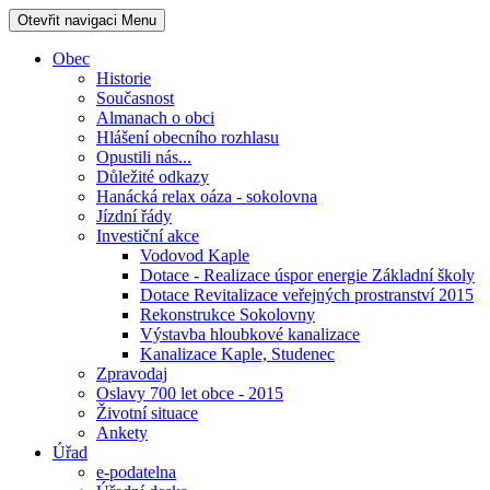
Otevřit navigaci
Menu
Obec
Historie
Současnost
Almanach o obci
Hlášení obecního rozhlasu
Opustili nás...
Důležité odkazy
Hanácká relax oáza - sokolovna
Jízdní řády
Investiční akce
Vodovod Kaple
Dotace - Realizace úspor energie Základní školy
Dotace Revitalizace veřejných prostranství 2015
Rekonstrukce Sokolovny
Výstavba hloubkové kanalizace
Kanalizace Kaple, Studenec
Zpravodaj
Oslavy 700 let obce - 2015
Životní situace
Ankety
Úřad
e-podatelna