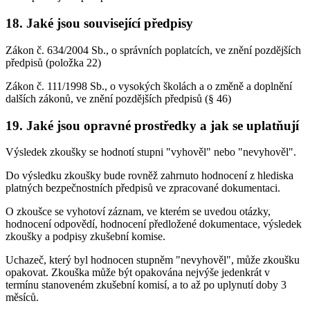
18.
Jaké jsou související předpisy
Zákon č. 634/2004 Sb., o správních poplatcích, ve znění pozdějších
předpisů (položka 22)
Zákon č. 111/1998 Sb., o vysokých školách a o změně a doplnění
dalších zákonů, ve znění pozdějších předpisů (§ 46)
19.
Jaké jsou opravné prostředky a jak se uplatňují
Výsledek zkoušky se hodnotí stupni "vyhověl" nebo "nevyhověl".
Do výsledku zkoušky bude rovněž zahrnuto hodnocení z hlediska
platných bezpečnostních předpisů ve zpracované dokumentaci.
O zkoušce se vyhotoví záznam, ve kterém se uvedou otázky,
hodnocení odpovědí, hodnocení předložené dokumentace, výsledek
zkoušky a podpisy zkušební komise.
Uchazeč, který byl hodnocen stupněm "nevyhověl", může zkoušku
opakovat. Zkouška může být opakována nejvýše jedenkrát v
termínu stanoveném zkušební komisí, a to až po uplynutí doby 3
měsíců.