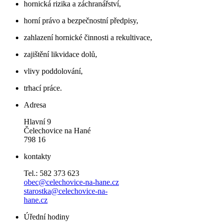
hornická rizika a záchranářství,
horní právo a bezpečnostní předpisy,
zahlazení hornické činnosti a rekultivace,
zajištění likvidace dolů,
vlivy poddolování,
trhací práce.
Adresa
Hlavní 9
Čelechovice na Hané
798 16
kontakty
Tel.: 582 373 623
obec@celechovice-na-hane.cz
starostka@celechovice-na-
hane.cz
Úřední hodiny