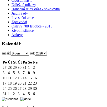
Opustili nás...
Důležité odkazy
Hanácká relax oáza - sokolovna
Jízdní řády
Investiční akce
Zpravodaj
Oslavy 700 let obce - 2015
Životní situace
Ankety
Kalendář
měsíc
rok
Po
Út
St
Čt
Pá
So
Ne
27
28
29
30
31
1
2
3
4
5
6
7
8
9
10
11
12
13
14
15
16
17
18
19
20
21
22
23
24
25
26
27
28
29
30
31
1
2
3
4
5
6