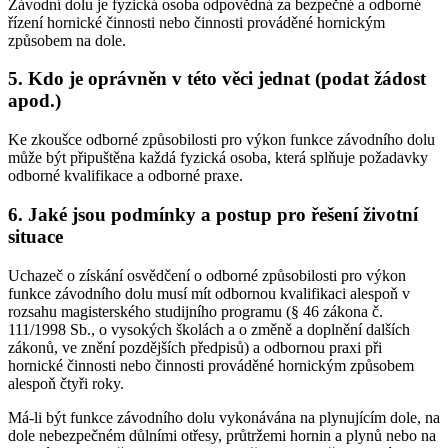
Závodní dolu je fyzická osoba odpovědná za bezpečné a odborné
řízení hornické činnosti nebo činnosti prováděné hornickým
způsobem na dole.
5.
Kdo je oprávněn v této věci jednat (podat žádost
apod.)
Ke zkoušce odborné způsobilosti pro výkon funkce závodního dolu
může být připuštěna každá fyzická osoba, která splňuje požadavky
odborné kvalifikace a odborné praxe.
6.
Jaké jsou podmínky a postup pro řešení životní
situace
Uchazeč o získání osvědčení o odborné způsobilosti pro výkon
funkce závodního dolu musí mít odbornou kvalifikaci alespoň v
rozsahu magisterského studijního programu (§ 46 zákona č.
111/1998 Sb., o vysokých školách a o změně a doplnění dalších
zákonů, ve znění pozdějších předpisů) a odbornou praxi při
hornické činnosti nebo činnosti prováděné hornickým způsobem
alespoň čtyři roky.
Má-li být funkce závodního dolu vykonávána na plynujícím dole, na
dole nebezpečném důlními otřesy, průtržemi hornin a plynů nebo na