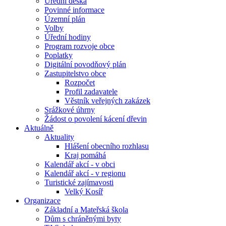
Úřední deska
Povinné informace
Územní plán
Volby
Úřední hodiny
Program rozvoje obce
Poplatky
Digitální povodňový plán
Zastupitelstvo obce
Rozpočet
Profil zadavatele
Věstník veřejných zakázek
Srážkové úhrny
Žádost o povolení kácení dřevin
Aktuálně
Aktuality
Hlášení obecního rozhlasu
Kraj pomáhá
Kalendář akcí - v obci
Kalendář akcí - v regionu
Turistické zajímavosti
Velký Kosíř
Organizace
Základní a Mateřská škola
Dům s chráněnými byty