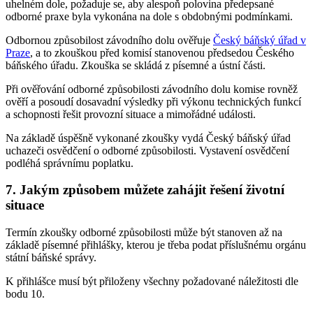
uhelném dole, požaduje se, aby alespoň polovina předepsané
odborné praxe byla vykonána na dole s obdobnými podmínkami.
Odbornou způsobilost závodního dolu ověřuje
Český báňský úřad v
Praze
, a to zkouškou před komisí stanovenou předsedou Českého
báňského úřadu. Zkouška se skládá z písemné a ústní části.
Při ověřování odborné způsobilosti závodního dolu komise rovněž
ověří a posoudí dosavadní výsledky při výkonu technických funkcí
a schopnosti řešit provozní situace a mimořádné události.
Na základě úspěšně vykonané zkoušky vydá Český báňský úřad
uchazeči osvědčení o odborné způsobilosti. Vystavení osvědčení
podléhá správnímu poplatku.
7.
Jakým způsobem můžete zahájit řešení životní
situace
Termín zkoušky odborné způsobilosti může být stanoven až na
základě písemné přihlášky, kterou je třeba podat příslušnému orgánu
státní báňské správy.
K přihlášce musí být přiloženy všechny požadované náležitosti dle
bodu 10.