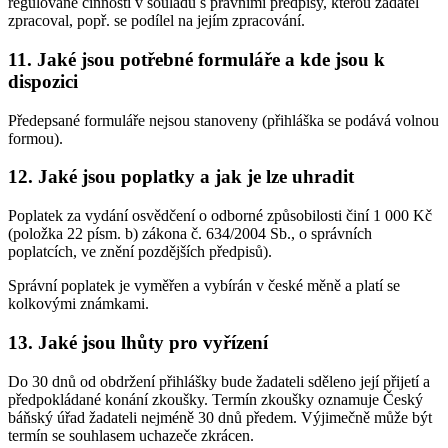
regulované činnosti v souladu s právními předpisy, kterou žadatel
zpracoval, popř. se podílel na jejím zpracování.
11.
Jaké jsou potřebné formuláře a kde jsou k
dispozici
Předepsané formuláře nejsou stanoveny (přihláška se podává volnou
formou).
12.
Jaké jsou poplatky a jak je lze uhradit
Poplatek za vydání osvědčení o odborné způsobilosti činí 1 000 Kč
(položka 22 písm. b) zákona č. 634/2004 Sb., o správních
poplatcích, ve znění pozdějších předpisů).
Správní poplatek je vyměřen a vybírán v české měně a platí se
kolkovými známkami.
13.
Jaké jsou lhůty pro vyřízení
Do 30 dnů od obdržení přihlášky bude žadateli sděleno její přijetí a
předpokládané konání zkoušky. Termín zkoušky oznamuje Český
báňský úřad žadateli nejméně 30 dnů předem. Výjimečně může být
termín se souhlasem uchazeče zkrácen.