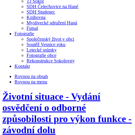
TJ Sokol
SDH Čelechovice na Hané
SDH Studenec
Knihovna
Myslivecké sdružení Haná
Futsal
Fotografie
Společenský život v obci
Soutěž Vesnice roku
Letecké snímky
Fotografie obce
Rekonstrukce Sokolovny
Kontakt
Rovnou na obsah
Rovnou na menu
Životní situace - Vydání
osvědčení o odborné
způsobilosti pro výkon funkce -
závodní dolu