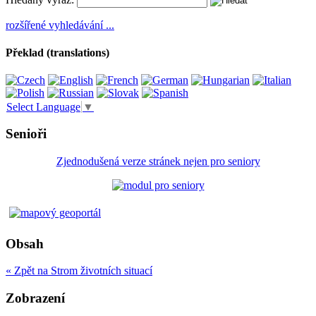
rozšířené vyhledávání ...
Překlad (translations)
Select Language
▼
Senioři
Zjednodušená verze stránek nejen pro seniory
Obsah
« Zpět na Strom životních situací
Zobrazení