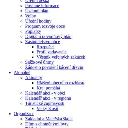
Úřední deska
Povinné informace
Územní plán
Volby
Úřední hodiny
Program rozvoje obce
Poplatky
Digitální povodňový plán
Zastupitelstvo obce
Rozpočet
Profil zadavatele
Věstník veřejných zakázek
Srážkové úhrny
Žádost o povolení kácení dřevin
Aktuálně
Aktuality
Hlášení obecního rozhlasu
Kraj pomáhá
Kalendář akcí - v obci
Kalendář akcí - v regionu
Turistické zajímavosti
Velký Kosíř
Organizace
Základní a Mateřská škola
Dům s chráněnými byty