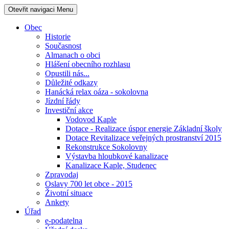
Otevřit navigaci
Menu
Obec
Historie
Současnost
Almanach o obci
Hlášení obecního rozhlasu
Opustili nás...
Důležité odkazy
Hanácká relax oáza - sokolovna
Jízdní řády
Investiční akce
Vodovod Kaple
Dotace - Realizace úspor energie Základní školy
Dotace Revitalizace veřejných prostranství 2015
Rekonstrukce Sokolovny
Výstavba hloubkové kanalizace
Kanalizace Kaple, Studenec
Zpravodaj
Oslavy 700 let obce - 2015
Životní situace
Ankety
Úřad
e-podatelna