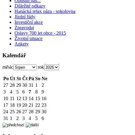
Opustili nás...
Důležité odkazy
Hanácká relax oáza - sokolovna
Jízdní řády
Investiční akce
Zpravodaj
Oslavy 700 let obce - 2015
Životní situace
Ankety
Kalendář
měsíc
rok
Po
Út
St
Čt
Pá
So
Ne
27
28
29
30
31
1
2
3
4
5
6
7
8
9
10
11
12
13
14
15
16
17
18
19
20
21
22
23
24
25
26
27
28
29
30
31
1
2
3
4
5
6