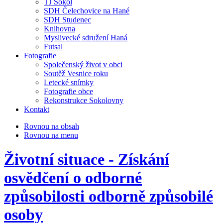
TJ Sokol
SDH Čelechovice na Hané
SDH Studenec
Knihovna
Myslivecké sdružení Haná
Futsal
Fotografie
Společenský život v obci
Soutěž Vesnice roku
Letecké snímky
Fotografie obce
Rekonstrukce Sokolovny
Kontakt
Rovnou na obsah
Rovnou na menu
Životní situace - Získání
osvědčení o odborné
způsobilosti odborně způsobilé
osoby