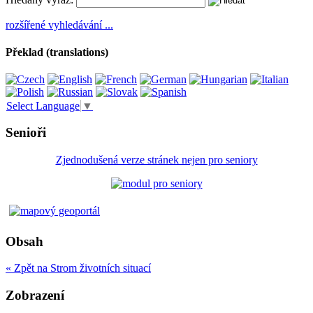
rozšířené vyhledávání ...
Překlad (translations)
Select Language
▼
Senioři
Zjednodušená verze stránek nejen pro seniory
Obsah
« Zpět na Strom životních situací
Zobrazení