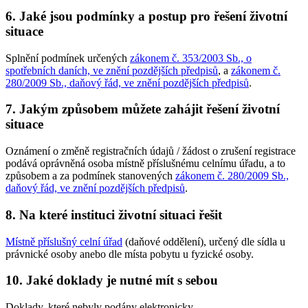
6.
Jaké jsou podmínky a postup pro řešení životní
situace
Splnění podmínek určených
zákonem č. 353/2003 Sb., o
spotřebních daních, ve znění pozdějších předpisů
, a
zákonem č.
280/2009 Sb., daňový řád, ve znění pozdějších předpisů
.
7.
Jakým způsobem můžete zahájit řešení životní
situace
Oznámení o změně registračních údajů / žádost o zrušení registrace
podává oprávněná osoba místně příslušnému celnímu úřadu, a to
způsobem a za podmínek stanovených
zákonem č. 280/2009 Sb.,
daňový řád, ve znění pozdějších předpisů
.
8.
Na které instituci životní situaci řešit
Místně příslušný celní úřad
(daňové oddělení), určený dle sídla u
právnické osoby anebo dle místa pobytu u fyzické osoby.
10.
Jaké doklady je nutné mít s sebou
Doklady, které nebyly podány elektronicky.