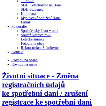
TJ Sokol
SDH Čelechovice na Hané
SDH Studenec
Knihovna
Myslivecké sdružení Haná
Futsal
Fotografie
Společenský život v obci
Soutěž Vesnice roku
Letecké snímky
Fotografie obce
Rekonstrukce Sokolovny
Kontakt
Rovnou na obsah
Rovnou na menu
Životní situace - Změna
registračních údajů
ke spotřební dani / zrušení
registrace ke spotřební dani