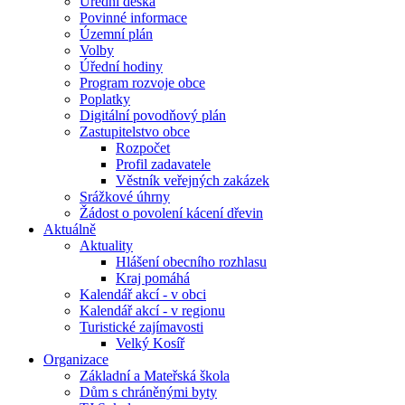
Úřední deska
Povinné informace
Územní plán
Volby
Úřední hodiny
Program rozvoje obce
Poplatky
Digitální povodňový plán
Zastupitelstvo obce
Rozpočet
Profil zadavatele
Věstník veřejných zakázek
Srážkové úhrny
Žádost o povolení kácení dřevin
Aktuálně
Aktuality
Hlášení obecního rozhlasu
Kraj pomáhá
Kalendář akcí - v obci
Kalendář akcí - v regionu
Turistické zajímavosti
Velký Kosíř
Organizace
Základní a Mateřská škola
Dům s chráněnými byty