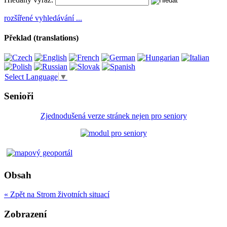
rozšířené vyhledávání ...
Překlad (translations)
Select Language
▼
Senioři
Zjednodušená verze stránek nejen pro seniory
Obsah
« Zpět na Strom životních situací
Zobrazení