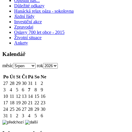
Opustili nás...
Důležité odkazy
Hanácká relax oáza - sokolovna
Jízdní řády
Investiční akce
Zpravodaj
Oslavy 700 let obce - 2015
Životní situace
Ankety
Kalendář
měsíc
rok
Po
Út
St
Čt
Pá
So
Ne
27
28
29
30
31
1
2
3
4
5
6
7
8
9
10
11
12
13
14
15
16
17
18
19
20
21
22
23
24
25
26
27
28
29
30
31
1
2
3
4
5
6