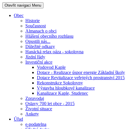
Otevřit navigaci
Menu
Obec
Historie
Současnost
Almanach o obci
Hlášení obecního rozhlasu
Opustili nás...
Důležité odkazy
Hanácká relax oáza - sokolovna
Jízdní řády
Investiční akce
Vodovod Kaple
Dotace - Realizace úspor energie Základní školy
Dotace Revitalizace veřejných prostranství 2015
Rekonstrukce Sokolovny
Výstavba hloubkové kanalizace
Kanalizace Kaple, Studenec
Zpravodaj
Oslavy 700 let obce - 2015
Životní situace
Ankety
Úřad
e-podatelna