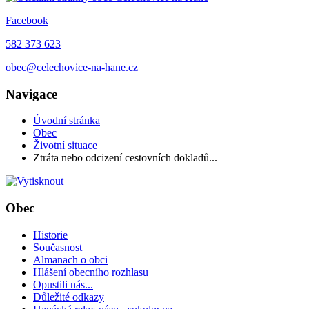
Facebook
582 373 623
obec@celechovice-na-hane.cz
Navigace
Úvodní stránka
Obec
Životní situace
Ztráta nebo odcizení cestovních dokladů...
Obec
Historie
Současnost
Almanach o obci
Hlášení obecního rozhlasu
Opustili nás...
Důležité odkazy