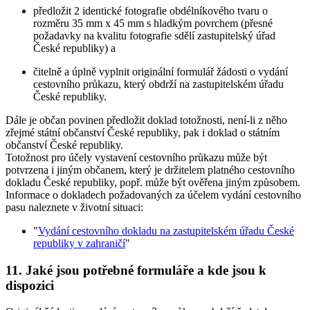
předložit 2 identické fotografie obdélníkového tvaru o
rozměru 35 mm x 45 mm s hladkým povrchem (přesné
požadavky na kvalitu fotografie sdělí zastupitelský úřad
České republiky) a
čitelně a úplně vyplnit originální formulář žádosti o vydání
cestovního průkazu, který obdrží na zastupitelském úřadu
České republiky.
Dále je občan povinen předložit doklad totožnosti, není-li z něho
zřejmé státní občanství České republiky, pak i doklad o státním
občanství České republiky.
Totožnost pro účely vystavení cestovního průkazu může být
potvrzena i jiným občanem, který je držitelem platného cestovního
dokladu České republiky, popř. může být ověřena jiným způsobem.
Informace o dokladech požadovaných za účelem vydání cestovního
pasu naleznete v životní situaci:
"
Vydání cestovního dokladu na zastupitelském úřadu České
republiky v zahraničí
"
11.
Jaké jsou potřebné formuláře a kde jsou k
dispozici