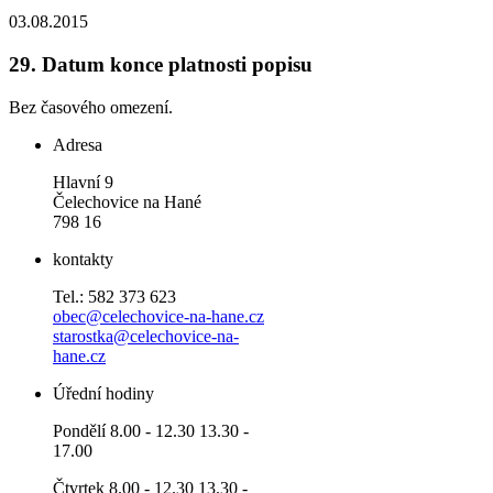
03.08.2015
29.
Datum konce platnosti popisu
Bez časového omezení.
Adresa
Hlavní 9
Čelechovice na Hané
798 16
kontakty
Tel.: 582 373 623
obec@celechovice-na-hane.cz
starostka@celechovice-na-
hane.cz
Úřední hodiny
Pondělí 8.00 - 12.30 13.30 -
17.00
Čtvrtek 8.00 - 12.30 13.30 -