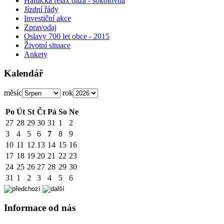
Hanácká relax oáza - sokolovna
Jízdní řády
Investiční akce
Zpravodaj
Oslavy 700 let obce - 2015
Životní situace
Ankety
Kalendář
měsíc
rok
Po
Út
St
Čt
Pá
So
Ne
27
28
29
30
31
1
2
3
4
5
6
7
8
9
10
11
12
13
14
15
16
17
18
19
20
21
22
23
24
25
26
27
28
29
30
31
1
2
3
4
5
6
Informace od nás