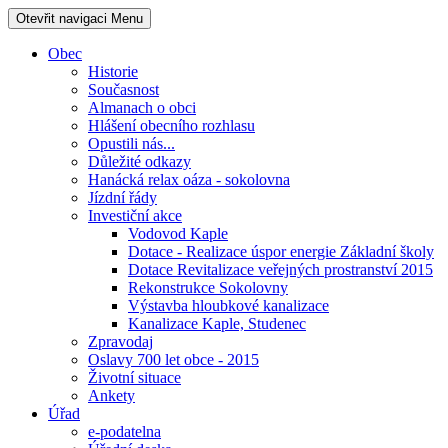
Otevřit navigaci
Menu
Obec
Historie
Současnost
Almanach o obci
Hlášení obecního rozhlasu
Opustili nás...
Důležité odkazy
Hanácká relax oáza - sokolovna
Jízdní řády
Investiční akce
Vodovod Kaple
Dotace - Realizace úspor energie Základní školy
Dotace Revitalizace veřejných prostranství 2015
Rekonstrukce Sokolovny
Výstavba hloubkové kanalizace
Kanalizace Kaple, Studenec
Zpravodaj
Oslavy 700 let obce - 2015
Životní situace
Ankety
Úřad
e-podatelna