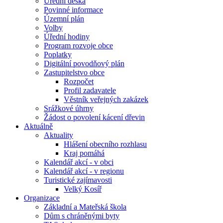
Úřední deska
Povinné informace
Územní plán
Volby
Úřední hodiny
Program rozvoje obce
Poplatky
Digitální povodňový plán
Zastupitelstvo obce
Rozpočet
Profil zadavatele
Věstník veřejných zakázek
Srážkové úhrny
Žádost o povolení kácení dřevin
Aktuálně
Aktuality
Hlášení obecního rozhlasu
Kraj pomáhá
Kalendář akcí - v obci
Kalendář akcí - v regionu
Turistické zajímavosti
Velký Kosíř
Organizace
Základní a Mateřská škola
Dům s chráněnými byty