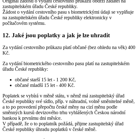
Originál žádosti o vydání cestovního průkazu obdrží žadatel na
zastupitelském úřadu České republiky.
Žádost o vydání cestovního pasu s biometrickými údaji se vyplňuje
na zastupitelském úřadu České republiky elektronicky v
počítačovém systému.
12.
Jaké jsou poplatky a jak je lze uhradit
Za vydání cestovního průkazu platí občané (bez ohledu na věk) 400
Kč.
Za vydání biometrického cestovního pasu platí na zastupitelském
úřadu České republiky:
občané starší 15 let - 1 200 Kč,
občané mladší 15 let - 400 Kč.
Poplatek se vybírá v měně státu, v němž má zastupitelský úřad
České republiky své sídlo, příp. v náhradní, volně směnitelné měně,
a to po provedení přepočtu české měny na cizí měnu podle
směnných kursů devizového trhu vyhlášených Českou národní
bankou k prvnímu dni měsíce.
V případě, že o to poplatník požádá, přijme zastupitelský úřad
České republiky úhradu poplatků v české měně.