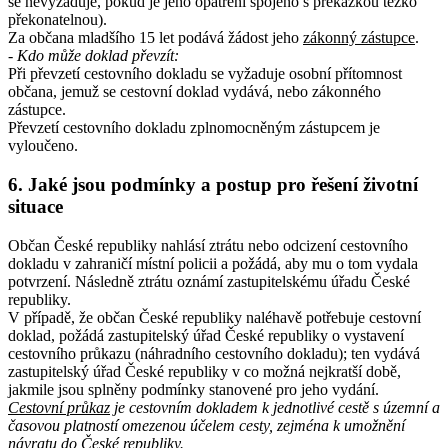
se nevyžaduje, pokud je jeho opatření spojeno s překážkou těžko
překonatelnou).
Za občana mladšího 15 let podává žádost jeho
zákonný zástupce
.
- Kdo může doklad převzít
:
Při převzetí cestovního dokladu se vyžaduje osobní přítomnost
občana, jemuž se cestovní doklad vydává, nebo zákonného
zástupce.
Převzetí cestovního dokladu zplnomocněným zástupcem je
vyloučeno.
6.
Jaké jsou podmínky a postup pro řešení životní
situace
Občan České republiky nahlásí ztrátu nebo odcizení cestovního
dokladu v zahraničí místní policii a požádá, aby mu o tom vydala
potvrzení. Následně ztrátu oznámí zastupitelskému úřadu České
republiky.
V případě, že občan České republiky naléhavě potřebuje cestovní
doklad, požádá zastupitelský úřad České republiky o vystavení
cestovního průkazu (náhradního cestovního dokladu); ten vydává
zastupitelský úřad České republiky v co možná nejkratší době,
jakmile jsou splněny podmínky stanovené pro jeho vydání.
Cestovní průkaz
je cestovním dokladem k jednotlivé cestě s územní a
časovou platností omezenou účelem cesty, zejména k umožnění
návratu do České republiky.