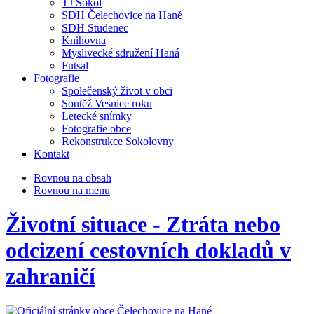
TJ Sokol
SDH Čelechovice na Hané
SDH Studenec
Knihovna
Myslivecké sdružení Haná
Futsal
Fotografie
Společenský život v obci
Soutěž Vesnice roku
Letecké snímky
Fotografie obce
Rekonstrukce Sokolovny
Kontakt
Rovnou na obsah
Rovnou na menu
Životní situace - Ztráta nebo
odcizení cestovních dokladů v
zahraničí