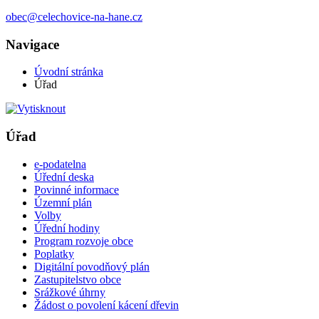
obec@celechovice-na-hane.cz
Navigace
Úvodní stránka
Úřad
Úřad
e-podatelna
Úřední deska
Povinné informace
Územní plán
Volby
Úřední hodiny
Program rozvoje obce
Poplatky
Digitální povodňový plán
Zastupitelstvo obce
Srážkové úhrny
Žádost o povolení kácení dřevin