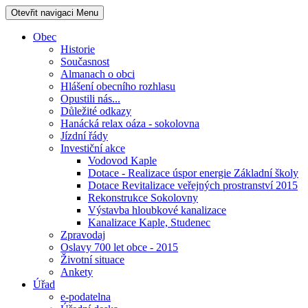
Otevřit navigaci
Menu
Obec
Historie
Současnost
Almanach o obci
Hlášení obecního rozhlasu
Opustili nás...
Důležité odkazy
Hanácká relax oáza - sokolovna
Jízdní řády
Investiční akce
Vodovod Kaple
Dotace - Realizace úspor energie Základní školy
Dotace Revitalizace veřejných prostranství 2015
Rekonstrukce Sokolovny
Výstavba hloubkové kanalizace
Kanalizace Kaple, Studenec
Zpravodaj
Oslavy 700 let obce - 2015
Životní situace
Ankety
Úřad
e-podatelna