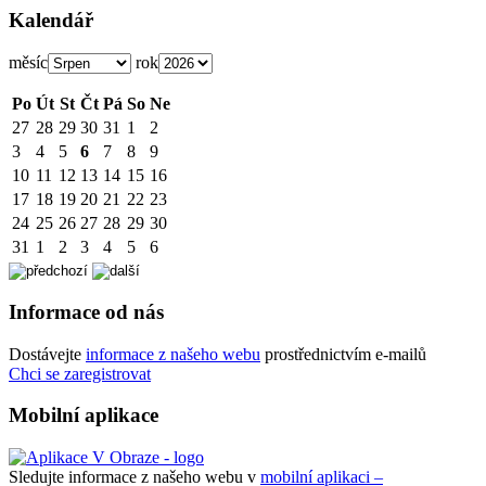
Kalendář
měsíc
rok
Po
Út
St
Čt
Pá
So
Ne
27
28
29
30
31
1
2
3
4
5
6
7
8
9
10
11
12
13
14
15
16
17
18
19
20
21
22
23
24
25
26
27
28
29
30
31
1
2
3
4
5
6
Informace od nás
Dostávejte
informace z našeho webu
prostřednictvím e-mailů
Chci se zaregistrovat
Mobilní aplikace
Sledujte informace z našeho webu v
mobilní aplikaci –