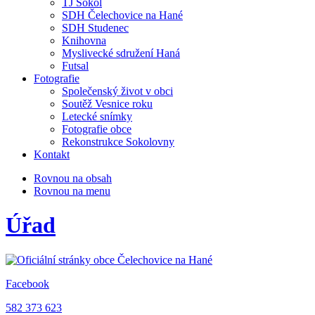
TJ Sokol
SDH Čelechovice na Hané
SDH Studenec
Knihovna
Myslivecké sdružení Haná
Futsal
Fotografie
Společenský život v obci
Soutěž Vesnice roku
Letecké snímky
Fotografie obce
Rekonstrukce Sokolovny
Kontakt
Rovnou na obsah
Rovnou na menu
Úřad
Facebook
582 373 623