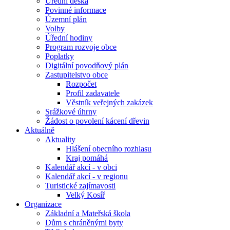
Úřední deska
Povinné informace
Územní plán
Volby
Úřední hodiny
Program rozvoje obce
Poplatky
Digitální povodňový plán
Zastupitelstvo obce
Rozpočet
Profil zadavatele
Věstník veřejných zakázek
Srážkové úhrny
Žádost o povolení kácení dřevin
Aktuálně
Aktuality
Hlášení obecního rozhlasu
Kraj pomáhá
Kalendář akcí - v obci
Kalendář akcí - v regionu
Turistické zajímavosti
Velký Kosíř
Organizace
Základní a Mateřská škola
Dům s chráněnými byty