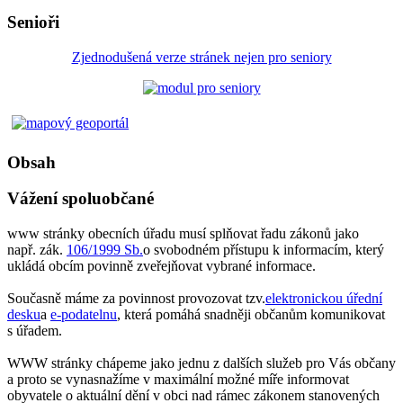
Senioři
Zjednodušená verze stránek nejen pro seniory
Obsah
Vážení spoluobčané
www stránky obecních úřadu musí splňovat řadu zákonů jako
např. zák.
106/1999 Sb.
o svobodném přístupu k informacím, který
ukládá obcím povinně zveřejňovat vybrané informace.
Současně máme za povinnost provozovat tzv.
elektronickou úřední
desku
a
e-podatelnu
, která pomáhá snadněji občanům komunikovat
s úřadem.
WWW stránky chápeme jako jednu z dalších služeb pro Vás občany
a proto se vynasnažíme v maximální možné míře informovat
obyvatele o aktuální dění v obci nad rámec zákonem stanovených