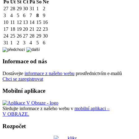
Po
Út
St
Čt
Pá
So
Ne
27
28
29
30
31
1
2
3
4
5
6
7
8
9
10
11
12
13
14
15
16
17
18
19
20
21
22
23
24
25
26
27
28
29
30
31
1
2
3
4
5
6
Informace od nás
Dostávejte
informace z našeho webu
prostřednictvím e-mailů
Chci se zaregistrovat
Mobilní aplikace
Sledujte informace z našeho webu v
mobilní aplikaci –
V OBRAZE.
Rozpočet