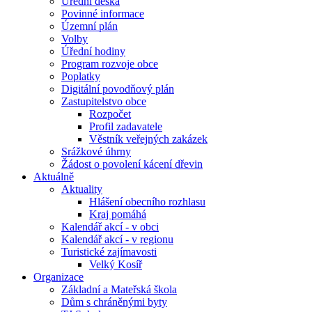
Úřední deska
Povinné informace
Územní plán
Volby
Úřední hodiny
Program rozvoje obce
Poplatky
Digitální povodňový plán
Zastupitelstvo obce
Rozpočet
Profil zadavatele
Věstník veřejných zakázek
Srážkové úhrny
Žádost o povolení kácení dřevin
Aktuálně
Aktuality
Hlášení obecního rozhlasu
Kraj pomáhá
Kalendář akcí - v obci
Kalendář akcí - v regionu
Turistické zajímavosti
Velký Kosíř
Organizace
Základní a Mateřská škola
Dům s chráněnými byty