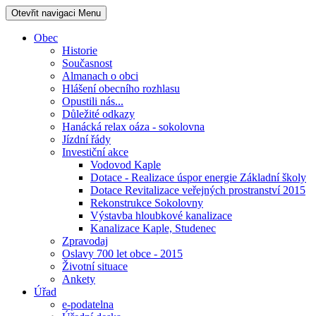
Otevřit navigaci
Menu
Obec
Historie
Současnost
Almanach o obci
Hlášení obecního rozhlasu
Opustili nás...
Důležité odkazy
Hanácká relax oáza - sokolovna
Jízdní řády
Investiční akce
Vodovod Kaple
Dotace - Realizace úspor energie Základní školy
Dotace Revitalizace veřejných prostranství 2015
Rekonstrukce Sokolovny
Výstavba hloubkové kanalizace
Kanalizace Kaple, Studenec
Zpravodaj
Oslavy 700 let obce - 2015
Životní situace
Ankety
Úřad
e-podatelna