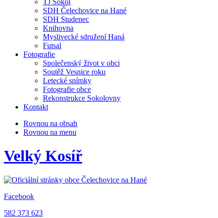
TJ Sokol
SDH Čelechovice na Hané
SDH Studenec
Knihovna
Myslivecké sdružení Haná
Futsal
Fotografie
Společenský život v obci
Soutěž Vesnice roku
Letecké snímky
Fotografie obce
Rekonstrukce Sokolovny
Kontakt
Rovnou na obsah
Rovnou na menu
Velký Kosíř
Facebook
582 373 623