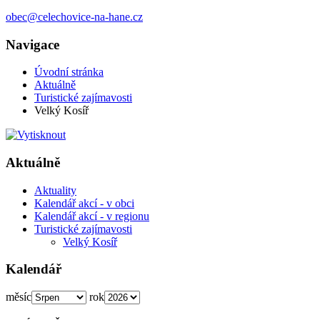
obec@celechovice-na-hane.cz
Navigace
Úvodní stránka
Aktuálně
Turistické zajímavosti
Velký Kosíř
Aktuálně
Aktuality
Kalendář akcí - v obci
Kalendář akcí - v regionu
Turistické zajímavosti
Velký Kosíř
Kalendář
měsíc
rok