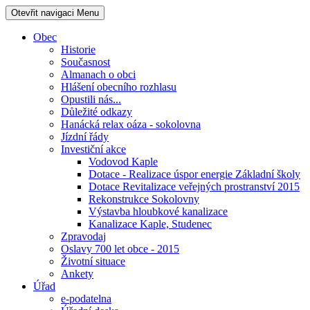
Otevřit navigaci
Menu
Obec
Historie
Současnost
Almanach o obci
Hlášení obecního rozhlasu
Opustili nás...
Důležité odkazy
Hanácká relax oáza - sokolovna
Jízdní řády
Investiční akce
Vodovod Kaple
Dotace - Realizace úspor energie Základní školy
Dotace Revitalizace veřejných prostranství 2015
Rekonstrukce Sokolovny
Výstavba hloubkové kanalizace
Kanalizace Kaple, Studenec
Zpravodaj
Oslavy 700 let obce - 2015
Životní situace
Ankety
Úřad
e-podatelna