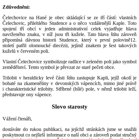
Zdůvodnění:
Čelechovice na Hané je obec skládající se ze tří částí: vlastních
Čelechovic, přilehlého Studence a o něco vzdálenější Kaple. Toto
spojení tří obcí v jeden administrativní celek vyjadřuje hlava
navrženého znaku, v níž jsou tři kužele. Tato hlava štítu zároveň
připomíná dávnou historii Studence, který v první polovině12.
století patřil olomoucké diecézii, jejímž znakem je šest takových
kuželů v červeném poli.
Vlastní Čelechovice symbolizuje radlice v zeleném poli jako symbol
zemědělství. Tento symbol je převzat ze staré pečeti obce.
Trilobit v heraldicky levé části štítu zastupuje Kapli, jejíž okolí je
bohaté na zkameněliny v devonských vápencích, mimo jiné právě
i charakteristické trilobity. Stříbrné (bílé) pole, v němž trilobit leží,
představuje ony vápence.
Slovo starosty
Vážení čtenáři,
dostáváte do rukou publikaci, na jejíchž stránkách jsme se snažili
poskytnout co nejširší informace o naší obci a zároveň podat stručný