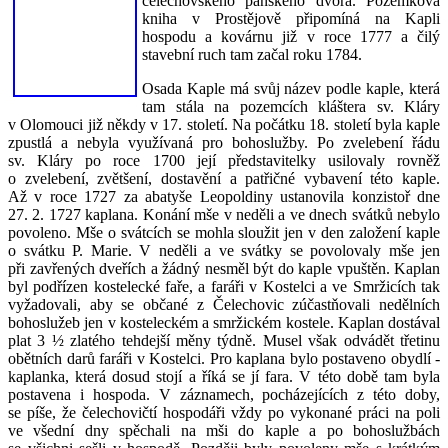
čelechovského panského dvora. Pozemková
kniha v Prostějově připomíná na Kapli
hospodu a kovárnu již v roce 1777 a čilý
stavební ruch tam začal roku 1784.
Osada Kaple má svůj název podle kaple, která
tam stála na pozemcích kláštera sv. Kláry
v Olomouci již někdy v 17. století. Na počátku 18. století byla kaple
zpustlá a nebyla využívaná pro bohoslužby. Po zvelebení řádu
sv. Kláry po roce 1700 její představitelky usilovaly rovněž
o zvelebení, zvětšení, dostavění a patřičné vybavení této kaple.
Až v roce 1727 za abatyše Leopoldiny ustanovila konzistoř dne
27. 2. 1727 kaplana. Konání mše v neděli a ve dnech svátků nebylo
povoleno. Mše o svátcích se mohla sloužit jen v den založení kaple
o svátku P. Marie. V neděli a ve svátky se povolovaly mše jen
při zavřených dveřích a žádný nesměl být do kaple vpuštěn. Kaplan
byl podřízen kostelecké faře, a faráři v Kostelci a ve Smržicích tak
vyžadovali, aby se občané z Čelechovic zúčastňovali nedělních
bohoslužeb jen v kosteleckém a smržickém kostele. Kaplan dostával
plat 3 ½ zlatého tehdejší měny týdně. Musel však odvádět třetinu
obětních darů faráři v Kostelci. Pro kaplana bylo postaveno obydlí -
kaplanka, která dosud stojí a říká se jí fara. V této době tam byla
postavena i hospoda. V záznamech, pocházejících z této doby,
se píše, že čelechovičtí hospodáři vždy po vykonané práci na poli
ve všední dny spěchali na mši do kaple a po bohoslužbách