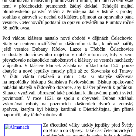
od starodávna manstvím plumlovského hradu, pro toto tvrzení však
není v předchozích pramenech žádný doklad. Tehdejší majitel
plumlovského panství Vilém z Pernštejna dal v listině k prodeji
souhlas a zároveň se nechal od kláštera přijmout za opravního pána
vesnice. Čelechovičtí poddaní za opravu odváděli na Plumlov ročně
56 měřic ovsa.
Pod vládou kláštera nastalo nové období v dějinách Čelechovic.
Staly se centrem roztříštěného klášterního statku, k němuž patřily
ještě vesnice Dubany, Křelov, Lazce a Třebčín. Čelechovice
se dostaly do církevního majetku v době reformace, kdy v zemi
převažovalo nekatolické náboženství a kláštery se vesměs nacházely
v úpadku. V klášteře klarisek zůstala na příklad roku 1541 pouze
abatyše a nové jeptišky musely přijít až ze Slovenska od Trnavy.
V řádu vládla nekázeň a roku 1582 si abatyše stěžovala
na nepořádky biskupu Stanislavu Pavlovskému. Biskup opakovaně
nabádal abatyši a řádového dozorce, aby klášter přivedli k pořádku.
Situace využívali přirozeně také poddaní k liknavému plnění svých
povinností. V roce 1621 se spolu s obyvateli Duban zdráhali
vykonávat roboty na pozemcích klášterních dvorů a zemský
správce, kterým byl biskup kardinál z Dietrichštejna, jim přísně
naporučil, aby řádně robotovali.
Za třicetileté války utekly jeptišky před Švédy
do Brna a do Opavy. Také část čelechovických
poddaných se rozutekla nebo byla odvlečena