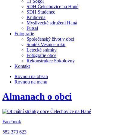
TJ Sokol
SDH Čelechovice na Hané
SDH Studenec
Knihovna
Myslivecké sdružení Haná
Futsal
Fotografie
Společenský život v obci
Soutěž Vesnice roku
Letecké snímky
Fotografie obce
Rekonstrukce Sokolovny
Kontakt
Rovnou na obsah
Rovnou na menu
Almanach o obci
Facebook
582 373 623