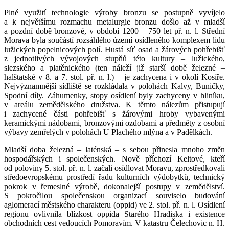
Plné využití technologie výroby bronzu se postupně vyvíjelo
a k největšímu rozmachu metalurgie bronzu došlo až v mladší
a pozdní době bronzové, v období 1200 – 750 let př. n. l. Střední
Morava byla součástí rozsáhlého území osídleného komplexem lidu
lužických popelnicových polí. Hustá síť osad a žárových pohřebišť
z jednotlivých vývojových stupňů této kultury – lužického,
slezského a platěnického (ten náleží již starší době železné –
halštatské v 8. a 7. stol. př. n. l.) – je zachycena i v okolí Kosíře.
Nejvýznamnější sídliště se rozkládala v polohách Kalvy, Buničky,
Spodní díly. Záhumenky, stopy osídlení byly zachyceny v hliníku,
v areálu zemědělského družstva. K těmto nálezům přistupují
i zachycené části pohřebišť s žárovými hroby vybavenými
keramickými nádobami, bronzovými ozdobami a předměty z osobní
výbavy zemřelých v polohách U Plachého mlýna a v Padělkách.
Mladší doba železná – laténská – s sebou přinesla mnoho změn
hospodářských i společenských. Nově příchozí Keltové, kteří
od poloviny 5. stol. př. n. l. začali osídlovat Moravu, zprostředkovali
středoevropskému prostředí řadu kulturních výdobytků, technický
pokrok v řemeslné výrobě, dokonalejší postupy v zemědělství.
S pokročilou společenskou organizací souviselo budování
aglomerací městského charakteru (oppid) ve 2. stol. př. n. l. Osídlení
regionu ovlivnila blízkost oppida Starého Hradiska i existence
obchodních cest vedoucích Pomoravím. V katastru Čelechovic n. H.