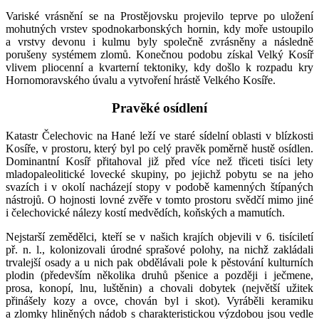
Variské vrásnění se na Prostějovsku projevilo teprve po uložení
mohutných vrstev spodnokarbonských hornin, kdy moře ustoupilo
a vrstvy devonu i kulmu byly společně zvrásněny a následně
porušeny systémem zlomů. Konečnou podobu získal Velký Kosíř
vlivem pliocenní a kvarterní tektoniky, kdy došlo k rozpadu kry
Hornomoravského úvalu a vytvoření hrástě Velkého Kosíře.
Pravěké osídlení
Katastr Čelechovic na Hané leží ve staré sídelní oblasti v blízkosti
Kosíře, v prostoru, který byl po celý pravěk poměrně hustě osídlen.
Dominantní Kosíř přitahoval již před více než třiceti tisíci lety
mladopaleolitické lovecké skupiny, po jejichž pobytu se na jeho
svazích i v okolí nacházejí stopy v podobě kamenných štípaných
nástrojů. O hojnosti lovné zvěře v tomto prostoru svědčí mimo jiné
i čelechovické nálezy kostí medvědích, koňských a mamutích.
Nejstarší zemědělci, kteří se v našich krajích objevili v 6. tisíciletí
př. n. l., kolonizovali úrodné sprašové polohy, na nichž zakládali
trvalejší osady a u nich pak obdělávali pole k pěstování kulturních
plodin (především několika druhů pšenice a později i ječmene,
prosa, konopí, lnu, luštěnin) a chovali dobytek (největší užitek
přinášely kozy a ovce, chován byl i skot). Vyráběli keramiku
a zlomky hliněných nádob s charakteristickou výzdobou jsou vedle