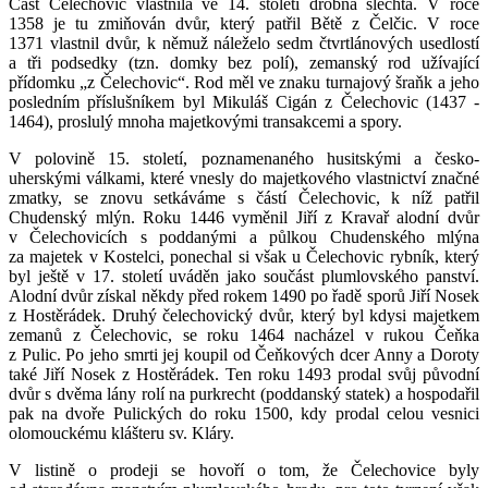
Část Čelechovic vlastnila ve 14. století drobná šlechta. V roce
1358 je tu zmiňován dvůr, který patřil Bětě z Čelčic. V roce
1371 vlastnil dvůr, k němuž náleželo sedm čtvrtlánových usedlostí
a tři podsedky (tzn. domky bez polí), zemanský rod užívající
přídomku „z Čelechovic“. Rod měl ve znaku turnajový šraňk a jeho
posledním příslušníkem byl Mikuláš Cigán z Čelechovic (1437 -
1464), proslulý mnoha majetkovými transakcemi a spory.
V polovině 15. století, poznamenaného husitskými a česko-
uherskými válkami, které vnesly do majetkového vlastnictví značné
zmatky, se znovu setkáváme s částí Čelechovic, k níž patřil
Chudenský mlýn. Roku 1446 vyměnil Jiří z Kravař alodní dvůr
v Čelechovicích s poddanými a půlkou Chudenského mlýna
za majetek v Kostelci, ponechal si však u Čelechovic rybník, který
byl ještě v 17. století uváděn jako součást plumlovského panství.
Alodní dvůr získal někdy před rokem 1490 po řadě sporů Jiří Nosek
z Hostěrádek. Druhý čelechovický dvůr, který byl kdysi majetkem
zemanů z Čelechovic, se roku 1464 nacházel v rukou Čeňka
z Pulic. Po jeho smrti jej koupil od Čeňkových dcer Anny a Doroty
také Jiří Nosek z Hostěrádek. Ten roku 1493 prodal svůj původní
dvůr s dvěma lány rolí na purkrecht (poddanský statek) a hospodařil
pak na dvoře Pulických do roku 1500, kdy prodal celou vesnici
olomouckému klášteru sv. Kláry.
V listině o prodeji se hovoří o tom, že Čelechovice byly