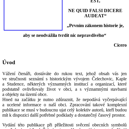
EST,
NE QUID FALSI DICERE
AUDEAT“
„Prvním zákonem historie je,
aby se neodvážila tvrdit nic nepravdivého“
Cicero
Úvod
Vážení čtenáři, dostáváte do rukou text, jehož obsah vás jen
ve stručnosti seznámí s historickým vývojem Čelechovic, Kaple
a Studence, některých významných institucí a organizací, které
podstatně ovlivňovaly život v obci, a s významnými stavbami
a objekty na území obce.
Hned na začátku je nutno zdůraznit, že nepodává vyčerpávající
a ucelené informace o naší obci. Zpracování takové komplexní
publikace se musí v budoucnu ujat celý kolektiv autorů, kteří budou
mít k dispozici další potřebné podklady a dostatečný časový prostor.
Vydání této publikace při příležitosti svěcení obecních symbolů