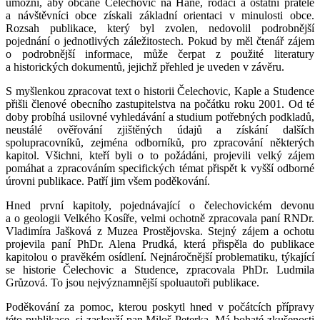
umožní, aby občané Čelechovic na Hané, rodáci a ostatní přátelé
a návštěvníci obce získali základní orientaci v minulosti obce.
Rozsah publikace, který byl zvolen, nedovolil podrobnější
pojednání o jednotlivých záležitostech. Pokud by měl čtenář zájem
o podrobnější informace, může čerpat z použité literatury
a historických dokumentů, jejichž přehled je uveden v závěru.
S myšlenkou zpracovat text o historii Čelechovic, Kaple a Studence
přišli členové obecního zastupitelstva na počátku roku 2001. Od té
doby probíhá usilovné vyhledávání a studium potřebných podkladů,
neustálé ověřování zjištěných údajů a získání dalších
spolupracovníků, zejména odborníků, pro zpracování některých
kapitol. Všichni, kteří byli o to požádáni, projevili velký zájem
pomáhat a zpracováním specifických témat přispět k vyšší odborné
úrovni publikace. Patří jim všem poděkování.
Hned první kapitoly, pojednávající o čelechovickém devonu
a o geologii Velkého Kosíře, velmi ochotně zpracovala paní RNDr.
Vladimíra Jašková z Muzea Prostějovska. Stejný zájem a ochotu
projevila paní PhDr. Alena Prudká, která přispěla do publikace
kapitolou o pravěkém osídlení. Nejnáročnější problematiku, týkající
se historie Čelechovic a Studence, zpracovala PhDr. Ludmila
Grůzová. To jsou nejvýznamnější spoluautoři publikace.
Poděkování za pomoc, kterou poskytl hned v počátcích přípravy
této publikace, si zaslouží pan Miloš Peterka. Má bohaté zkušenosti