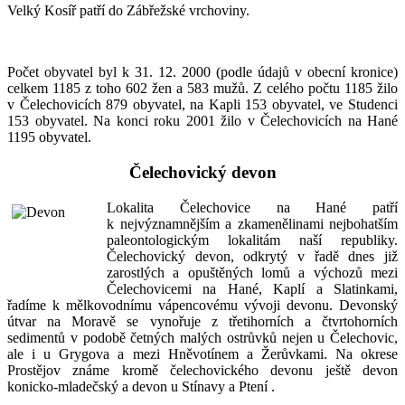
Velký Kosíř patří do Zábřežské vrchoviny.
Počet obyvatel byl k 31. 12. 2000 (podle údajů v obecní kronice)
celkem 1185 z toho 602 žen a 583 mužů. Z celého počtu 1185 žilo
v Čelechovicích 879 obyvatel, na Kapli 153 obyvatel, ve Studenci
153 obyvatel. Na konci roku 2001 žilo v Čelechovicích na Hané
1195 obyvatel.
Čelechovický devon
Lokalita Čelechovice na Hané patří
k nejvýznamnějším a zkamenělinami nejbohatším
paleontologickým lokalitám naší republiky.
Čelechovický devon, odkrytý v řadě dnes již
zarostlých a opuštěných lomů a výchozů mezi
Čelechovicemi na Hané, Kaplí a Slatinkami,
řadíme k mělkovodnímu vápencovému vývoji devonu. Devonský
útvar na Moravě se vynořuje z třetihorních a čtvrtohorních
sedimentů v podobě četných malých ostrůvků nejen u Čelechovic,
ale i u Grygova a mezi Hněvotínem a Žerůvkami. Na okrese
Prostějov známe kromě čelechovického devonu ještě devon
konicko-mladečský a devon u Stínavy a Ptení .