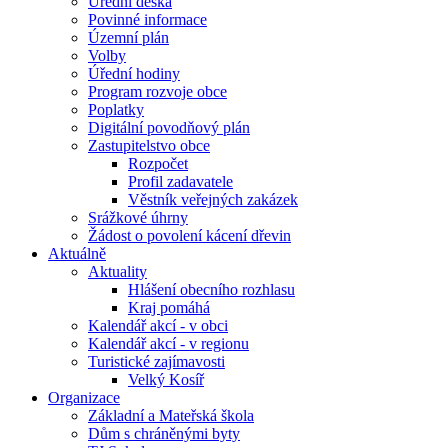
Úřední deska
Povinné informace
Územní plán
Volby
Úřední hodiny
Program rozvoje obce
Poplatky
Digitální povodňový plán
Zastupitelstvo obce
Rozpočet
Profil zadavatele
Věstník veřejných zakázek
Srážkové úhrny
Žádost o povolení kácení dřevin
Aktuálně
Aktuality
Hlášení obecního rozhlasu
Kraj pomáhá
Kalendář akcí - v obci
Kalendář akcí - v regionu
Turistické zajímavosti
Velký Kosíř
Organizace
Základní a Mateřská škola
Dům s chráněnými byty