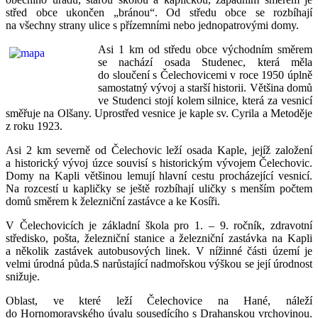
střed obce ukončen „bránou“. Od středu obce se rozbíhají
na všechny strany ulice s přízemními nebo jednopatrovými domy.
Asi 1 km od středu obce východním směrem
se nachází osada Studenec, která měla
do sloučení s Čelechovicemi v roce 1950 úplně
samostatný vývoj a starší historii. Většina domů
ve Studenci stojí kolem silnice, která za vesnicí
směřuje na Olšany. Uprostřed vesnice je kaple sv. Cyrila a Metoděje
z roku 1923.
Asi 2 km severně od Čelechovic leží osada Kaple, jejíž založení
a historický vývoj úzce souvisí s historickým vývojem Čelechovic.
Domy na Kapli většinou lemují hlavní cestu procházející vesnicí.
Na rozcestí u kapličky se ještě rozbíhají uličky s menším počtem
domů směrem k železniční zastávce a ke Kosíři.
V Čelechovicích je základní škola pro 1. – 9. ročník, zdravotní
středisko, pošta, železniční stanice a železniční zastávka na Kapli
a několik zastávek autobusových linek. V nížinné části území je
velmi úrodná půda.S narůstající nadmořskou výškou se její úrodnost
snižuje.
Oblast, ve které leží Čelechovice na Hané, náleží
do Hornomoravského úvalu sousedícího s Drahanskou vrchovinou.