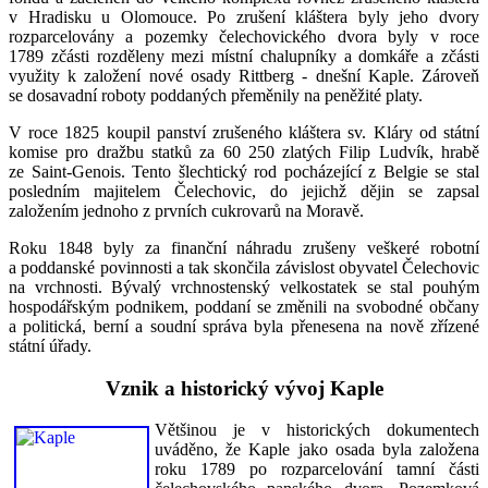
v Hradisku u Olomouce. Po zrušení kláštera byly jeho dvory
rozparcelovány a pozemky čelechovického dvora byly v roce
1789 zčásti rozděleny mezi místní chalupníky a domkáře a zčásti
využity k založení nové osady Rittberg - dnešní Kaple. Zároveň
se dosavadní roboty poddaných přeměnily na peněžité platy.
V roce 1825 koupil panství zrušeného kláštera sv. Kláry od státní
komise pro dražbu statků za 60 250 zlatých Filip Ludvík, hrabě
ze Saint-Genois. Tento šlechtický rod pocházející z Belgie se stal
posledním majitelem Čelechovic, do jejichž dějin se zapsal
založením jednoho z prvních cukrovarů na Moravě.
Roku 1848 byly za finanční náhradu zrušeny veškeré robotní
a poddanské povinnosti a tak skončila závislost obyvatel Čelechovic
na vrchnosti. Bývalý vrchnostenský velkostatek se stal pouhým
hospodářským podnikem, poddaní se změnili na svobodné občany
a politická, berní a soudní správa byla přenesena na nově zřízené
státní úřady.
Vznik a historický vývoj Kaple
Většinou je v historických dokumentech
uváděno, že Kaple jako osada byla založena
roku 1789 po rozparcelování tamní části