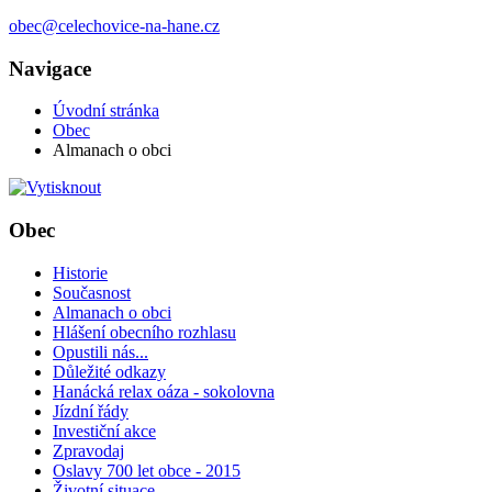
obec@celechovice-na-hane.cz
Navigace
Úvodní stránka
Obec
Almanach o obci
Obec
Historie
Současnost
Almanach o obci
Hlášení obecního rozhlasu
Opustili nás...
Důležité odkazy
Hanácká relax oáza - sokolovna
Jízdní řády
Investiční akce
Zpravodaj
Oslavy 700 let obce - 2015
Životní situace