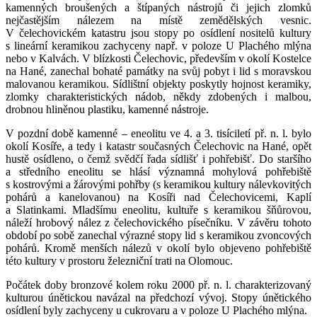
kamenných broušených a štípaných nástrojů či jejich zlomků
nejčastějším nálezem na místě zemědělských vesnic.
V čelechovickém katastru jsou stopy po osídlení nositelů kultury
s lineární keramikou zachyceny např. v poloze U Plachého mlýna
nebo v Kalvách. V blízkosti Čelechovic, především v okolí Kostelce
na Hané, zanechal bohaté památky na svůj pobyt i lid s moravskou
malovanou keramikou. Sídlištní objekty poskytly hojnost keramiky,
zlomky charakteristických nádob, někdy zdobených i malbou,
drobnou hliněnou plastiku, kamenné nástroje.
V pozdní době kamenné – eneolitu ve 4. a 3. tisíciletí př. n. l. bylo
okolí Kosíře, a tedy i katastr současných Čelechovic na Hané, opět
hustě osídleno, o čemž svědčí řada sídlišť i pohřebišť. Do staršího
a středního eneolitu se hlásí významná mohylová pohřebiště
s kostrovými a žárovými pohřby (s keramikou kultury nálevkovitých
pohárů a kanelovanou) na Kosíři nad Čelechovicemi, Kaplí
a Slatinkami. Mladšímu eneolitu, kultuře s keramikou šňůrovou,
náleží hrobový nález z čelechovického písečníku. V závěru tohoto
období po sobě zanechal výrazné stopy lid s keramikou zvoncových
pohárů. Kromě menších nálezů v okolí bylo objeveno pohřebiště
této kultury v prostoru železniční trati na Olomouc.
Počátek doby bronzové kolem roku 2000 př. n. l. charakterizovaný
kulturou únětickou navázal na předchozí vývoj. Stopy únětického
osídlení byly zachyceny u cukrovaru a v poloze U Plachého mlýna.