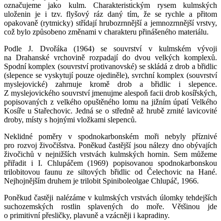
označujeme jako kulm. Charakteristickým rysem kulmských
uloženin je i tzv. flyšový ráz daný tím, že se rychle a přitom
opakovaně (rytmicky) střídají hrubozrnnější a jemnozrnnější vrstvy,
což bylo způsobeno změnami v charakteru přinášeného materiálu.
Podle J. Dvořáka (1964) se souvrství v kulmském vývoji
na Drahanské vrchovině rozpadají do dvou velkých komplexů.
Spodní komplex (souvrství protivanovské) se skládá z drob a břidlic
(slepence se vyskytují pouze ojediněle), svrchní komplex (souvrství
myslejovické) zahrnuje kromě drob a břidlic i slepence.
Z myslejovického souvrství jmenujme alespoň facii drob kosířských,
popisovaných z velkého opuštěného lomu na jižním úpatí Velkého
Kosíře u Stařechovic. Jedná se o středně až hrubě zrnité lavicovité
droby, místy s hojnými vložkami slepenců.
Neklidné poměry v spodnokarbonském moři nebyly příznivé
pro rozvoj živočišstva. Poněkud častější jsou nálezy dno obývajích
živočichů v nejnižších vrstvách kulmských hornin. Sem můžeme
přiřadit i I. Chlupáčem (1969) popisovanou spodnokarbonskou
trilobitovou faunu ze siltových břidlic od Čelechovic na Hané.
Nejhojnějším druhem je trilobit Spiniboleolgae Chlupáč, 1966.
Poněkud častěji nalézáme v kulmských vrstvách úlomky tehdejších
suchozemských rostlin splavených do moře. Většinou jde
o primitivní přesličky, plavuně a vzácněji i kapradiny.