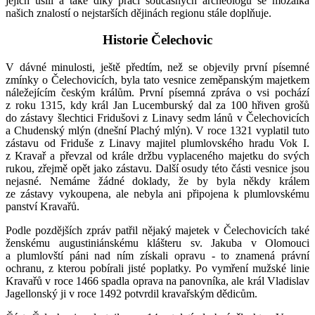
jejich úsilí a také díky práci současných archeologů se mozaika
našich znalostí o nejstarších dějinách regionu stále doplňuje.
Historie Čelechovic
V dávné minulosti, ještě předtím, než se objevily první písemné
zmínky o Čelechovicích, byla tato vesnice zeměpanským majetkem
náležejícím českým králům. První písemná zpráva o vsi pochází
z roku 1315, kdy král Jan Lucemburský dal za 100 hřiven grošů
do zástavy šlechtici Fridušovi z Linavy sedm lánů v Čelechovicích
a Chudenský mlýn (dnešní Plachý mlýn). V roce 1321 vyplatil tuto
zástavu od Friduše z Linavy majitel plumlovského hradu Vok I.
z Kravař a převzal od krále držbu vyplaceného majetku do svých
rukou, zřejmě opět jako zástavu. Další osudy této části vesnice jsou
nejasné. Nemáme žádné doklady, že by byla někdy králem
ze zástavy vykoupena, ale nebyla ani připojena k plumlovskému
panství Kravařů.
Podle pozdějších zpráv patřil nějaký majetek v Čelechovicích také
ženskému augustiniánskému klášteru sv. Jakuba v Olomouci
a plumlovští páni nad ním získali opravu - to znamená právní
ochranu, z kterou pobírali jisté poplatky. Po vymření mužské linie
Kravařů v roce 1466 spadla oprava na panovníka, ale král Vladislav
Jagellonský ji v roce 1492 potvrdil kravařským dědicům.