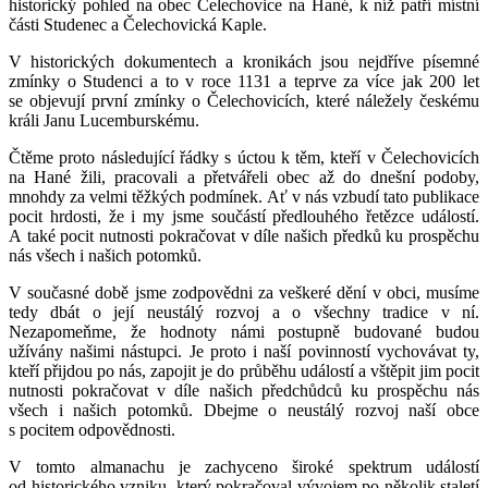
historický pohled na obec Čelechovice na Hané, k níž patří místní
části Studenec a Čelechovická Kaple.
V historických dokumentech a kronikách jsou nejdříve písemné
zmínky o Studenci a to v roce 1131 a teprve za více jak 200 let
se objevují první zmínky o Čelechovicích, které náležely českému
králi Janu Lucemburskému.
Čtěme proto následující řádky s úctou k těm, kteří v Čelechovicích
na Hané žili, pracovali a přetvářeli obec až do dnešní podoby,
mnohdy za velmi těžkých podmínek. Ať v nás vzbudí tato publikace
pocit hrdosti, že i my jsme součástí předlouhého řetězce událostí.
A také pocit nutnosti pokračovat v díle našich předků ku prospěchu
nás všech i našich potomků.
V současné době jsme zodpovědni za veškeré dění v obci, musíme
tedy dbát o její neustálý rozvoj a o všechny tradice v ní.
Nezapomeňme, že hodnoty námi postupně budované budou
užívány našimi nástupci. Je proto i naší povinností vychovávat ty,
kteří přijdou po nás, zapojit je do průběhu událostí a vštěpit jim pocit
nutnosti pokračovat v díle našich předchůdců ku prospěchu nás
všech i našich potomků. Dbejme o neustálý rozvoj naší obce
s pocitem odpovědnosti.
V tomto almanachu je zachyceno široké spektrum událostí
od historického vzniku, který pokračoval vývojem po několik staletí