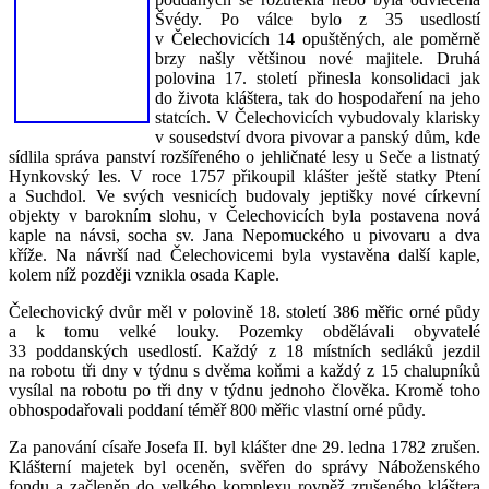
Švédy. Po válce bylo z 35 usedlostí
v Čelechovicích 14 opuštěných, ale poměrně
brzy našly většinou nové majitele. Druhá
polovina 17. století přinesla konsolidaci jak
do života kláštera, tak do hospodaření na jeho
statcích. V Čelechovicích vybudovaly klarisky
v sousedství dvora pivovar a panský dům, kde
sídlila správa panství rozšířeného o jehličnaté lesy u Seče a listnatý
Hynkovský les. V roce 1757 přikoupil klášter ještě statky Ptení
a Suchdol. Ve svých vesnicích budovaly jeptišky nové církevní
objekty v barokním slohu, v Čelechovicích byla postavena nová
kaple na návsi, socha sv. Jana Nepomuckého u pivovaru a dva
kříže. Na návrší nad Čelechovicemi byla vystavěna další kaple,
kolem níž později vznikla osada Kaple.
Čelechovický dvůr měl v polovině 18. století 386 měřic orné půdy
a k tomu velké louky. Pozemky obdělávali obyvatelé
33 poddanských usedlostí. Každý z 18 místních sedláků jezdil
na robotu tři dny v týdnu s dvěma koňmi a každý z 15 chalupníků
vysílal na robotu po tři dny v týdnu jednoho člověka. Kromě toho
obhospodařovali poddaní téměř 800 měřic vlastní orné půdy.
Za panování císaře Josefa II. byl klášter dne 29. ledna 1782 zrušen.
Klášterní majetek byl oceněn, svěřen do správy Náboženského
fondu a začleněn do velkého komplexu rovněž zrušeného kláštera