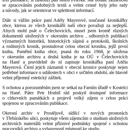
se zpracováním podobných textů a velmi cenné byly jeho rady
a návody, jak se orientovat ve spletitosti informací.
Dále si vážím práce paní Adély Mayerové, současné kronikářky
obce, kterou ze všech kronikářů naší obce považuji za nejlepší.
Abych mohl psát o Čelechovicích, musel jsem kromě různých
dokumentů uložených v okresním archivu , odborných publikací
významných historiků, historických zápisů a protokolů, školních
a rodinných kronik, prostudovat celou obecní kroniku, jejíž první
kniha, Pamětní kniha obce, psaná do roku 1968, je uložena
v okresním archivu a druhá kniha je na OÚ v Čelechovicích
na Hané a pravidelně do ní zapisuje kronikářka paní Adéla
Mayerová. Čtení jejich záznamů v obecní kronice poskytuje nejen
potřebné informace o událostech v obci v určitém období, ale hlavně
velmi příjemný estetický zážitek.
S ochotou a porozuměním jsem se setkal na Farním úřadě v Kostelci
na Hané. Páter Petr Hrubiš rád poskytl dostupné informace
o církevních památkách a projevil velký zájem o celou práci
spojenou se zpracováním publikace.
Okresní archiv v Prostějově, sídlící v nových prostorách
v Třebízského ulici, poskytuje všem zájemcům o studium uložených
archivních materiálů velmi příznivé podmínky spojené s ochotou
pracovníků archivu a vybaveností místností ke studiu.