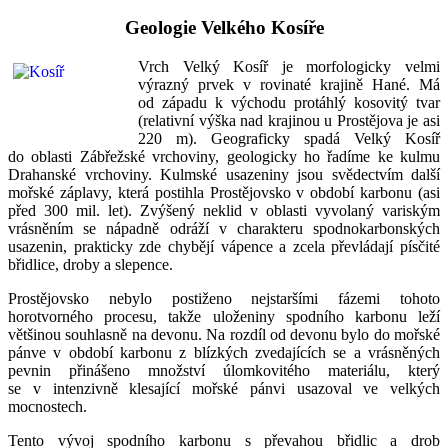
Geologie Velkého Kosíře
Vrch Velký Kosíř je morfologicky velmi
výrazný prvek v rovinaté krajině Hané. Má
od západu k východu protáhlý kosovitý tvar
(relativní výška nad krajinou u Prostějova je asi
220 m). Geograficky spadá Velký Kosíř
do oblasti Zábřežské vrchoviny, geologicky ho řadíme ke kulmu
Drahanské vrchoviny. Kulmské usazeniny jsou svědectvím další
mořské záplavy, která postihla Prostějovsko v období karbonu (asi
před 300 mil. let). Zvýšený neklid v oblasti vyvolaný variským
vrásněním se nápadně odráží v charakteru spodnokarbonských
usazenin, prakticky zde chybějí vápence a zcela převládají písčité
břidlice, droby a slepence.
Prostějovsko nebylo postiženo nejstaršími fázemi tohoto
horotvorného procesu, takže uloženiny spodního karbonu leží
většinou souhlasně na devonu. Na rozdíl od devonu bylo do mořské
pánve v období karbonu z blízkých zvedajících se a vrásněných
pevnin přinášeno množství úlomkovitého materiálu, který
se v intenzivně klesající mořské pánvi usazoval ve velkých
mocnostech.
Tento vývoj spodního karbonu s převahou břidlic a drob