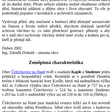
až do dnešní doby. Přesto nebylo zdaleka možné obsáhnout veškeré
dění, historické události a dějiny obce i život obyvatel. To vše je
podrobněji popsáno v kronikách a archivních záznamech.
Vyslovuji přání, aby současné a budoucí dění důstojně navazovalo
na činnost a životy našich předků, abychom dokázali společně
uchovat všechno to, co nám předchozí generace přinesly a aby
se v naší obci zachovaly všechny dobré staré zvyky a kultura pro ty,
kteří je předají dál.
Duben 2002
Ing. Zdeněk Dokulil – starosta obce
Zeměpisná charakteristika
Obec
Čelechovice na Hané
tvoří s osadami
Kaple
a
Studenec
jeden
politický a hospodářský celek. Rozkládá se v poměrně členitém
terénu v blízkosti hanácké hory Kosíře, který má nadmořskou výšku
442 m. Celková výměra obce Čelechovice na Hané je 727 ha a je
tvořena katastrem Čelechovice s 524 ha a katastrem Studenec
s 203 ha. Leží v nadmořské výšce asi od 230 m do 318 m (Štěrky).
Čelechovice na Hané jsou hanácká vesnice ležící asi 6 km severně
od okresního města Prostějova. Střed obce tvoří náves s budovou
obecního úřadu, starou školou a kapličkou, západním směrem je