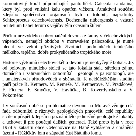
kornoutovitý korál připomínající pantoflíček Calceola sandalina,
který byl proti vnikání kalu opatřen víčkem. Atraktivní součástí
zdejšího společestva organismů byli i trilobiti, např.druhy
Schizoproetus celechovicensis, Dechenella rittbergensis a vzácné
Scutellum flabeliferum s vějířovitým ocasním štítem.
Příčinu nezvyklého nahromadění devonské fauny v čelechovických
vápencích, nemající obdobu v moravském paleozoiku, je nutné
hledat ve velmi příznivých životních podmínkách tehdejšího
mělkého, teplého, dobře prokysličeného tropického moře.
Historie výzkumů čelechovického devonu je neobyčejně bohatá. Již
od poloviny minulého století se tato lokalita stala středem zájmu
domácích i zahraničních odborníků - geologů a paleontologů, ale
i amatérských přírodovědců a sběratelů. K nejdůležitějším studiím
patří práce R. Kettnera, M. Remeše, M. Kettnerové, M. Pradáčové,
F. Ficnera, F. Smyčky, V. Havlíčka, B. Koverdynského a V.
Pokorného.
I v současné době se problematice devonu na Moravě věnuje celá
řada odborníků z různých geologických pracovišť celé republiky
s cílem přispět k lepšímu poznání této jedinečné geologické lokality
a uchovat ji pro poučení dalších generací. Také proto byla v roce
1974 v katastru obce Čelechovice na Hané vyhlášena 2 chráněná
území - Růžičkův lom a západní část Státního lomu.