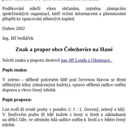
Poděkování náleží všem občanům, zejména zástupcům
společenských organizací, kteří svými informacemi a písemnostmi
přispěli ke zpracování některých kapitol.
Duben 2002
Ing. Jiří Sedláček
Znak a prapor obce Čelechovice na Hané
Návrh znaku a praporu zhotovil
pan Jiří Louda z Olomouce.
Popis znaku:
V zeleno – stříbrně polceném štítě pod červenou hlavou se třemi
stříbrnými klíny (obrácenými kužely), vpravo stříbrná radlice ostřím
doprava a vlevo černý trilobit.
Popis praporu:
List tvoří tři svislé pruhy v poměru 1: 1 : 1, červený, zelený a bílý.
V žerďovém pruhu tři bílé kužele s hroty u žerdi a základnami
na dělící čáře, ve středním bílá radlice ostřím k žerdi a v bílém černý
trilobit.