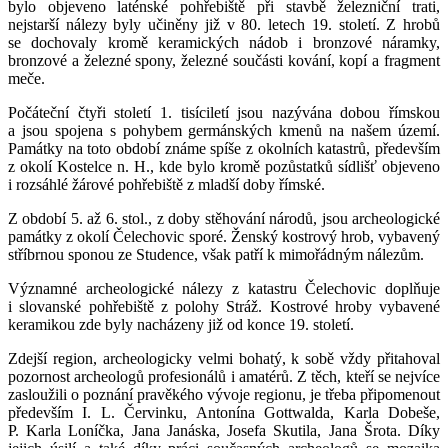
bylo objeveno laténské pohřebiště při stavbě železniční trati,
nejstarší nálezy byly učiněny již v 80. letech 19. století. Z hrobů
se dochovaly kromě keramických nádob i bronzové náramky,
bronzové a železné spony, železné součásti kování, kopí a fragment
meče.
Počáteční čtyři století 1. tisíciletí jsou nazývána dobou římskou
a jsou spojena s pohybem germánských kmenů na našem území.
Památky na toto období známe spíše z okolních katastrů, především
z okolí Kostelce n. H., kde bylo kromě pozůstatků sídlišť objeveno
i rozsáhlé žárové pohřebiště z mladší doby římské.
Z období 5. až 6. stol., z doby stěhování národů, jsou archeologické
památky z okolí Čelechovic sporé. Ženský kostrový hrob, vybavený
stříbrnou sponou ze Studence, však patří k mimořádným nálezům.
Významné archeologické nálezy z katastru Čelechovic doplňuje
i slovanské pohřebiště z polohy Stráž. Kostrové hroby vybavené
keramikou zde byly nacházeny již od konce 19. století.
Zdejší region, archeologicky velmi bohatý, k sobě vždy přitahoval
pozornost archeologů profesionálů i amatérů. Z těch, kteří se nejvíce
zasloužili o poznání pravěkého vývoje regionu, je třeba připomenout
především I. L. Červinku, Antonína Gottwalda, Karla Dobeše,
P. Karla Loníčka, Jana Janáska, Josefa Skutila, Jana Šrota. Díky