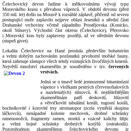
Čelechovický devon řadíme k mělkovodnímu vývoji typu
Moravského krasu s převahou vápenců. V období devonu (před
350 mil. let) došlo na Moravě k rozsáhlé záplavě, přičemž od severu
postupující moře zaplavilo nejprve oblast Jeseníků a střední části
Drahanské vrchoviny včetně západního Prostějovska (Konicko,
okolí Stínavy). Východní část okresu (Čelechovice), Přerovsko
i Moravský kras byly zaplaveny později, až ve středním devonu
(stupeň givet).
Lokalita Čelechovice na Hané proslula především bohatstvím
a velmi dobrým zachováním pozůstatků prvohorní mořské fauny,
která zahrnuje zástupce všech tehdy existujících živočišných kmenů.
Největší množství zkamenělin je soustředěno v tzv.
červených
vrstvách.
Jedná se o tmavě šedé jemnozrnné bituminózní
vápence s vložkami pestrých (červenofialových
a nazelenalých) slínovců. K nejdůležitějším
zkamenělinám patří deskovití, hlízovití
a větvičkovití tabulátní koráli, rugosní koráli,
bochníkovité i korovité trsy stromatopor (zcela vymřelá skupina
láčkovců), nenápadné kolonie mechovek, drobné schránky
ramenonožců, fragmenty ramen, stonků a vzácně kalichy lilijic
a velmi hojné schránky drobných korýšů (ostrakodů).
Pozoruhodnou zkamenělinou čelechovického devonu je