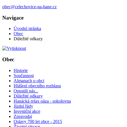
obec@celechovice-na-hane.cz
Navigace
Úvodní stránka
Obec
Důležité odkazy
Obec
Historie
Současnost
Almanach o obci
Hlášení obecního rozhlasu
Opustili nás...
Důležité odkazy
Hanácká relax oáza - sokolovna
Jízdní řády
Investiční akce
Zpravodaj
Oslavy 700 let obce - 2015
Životní situace