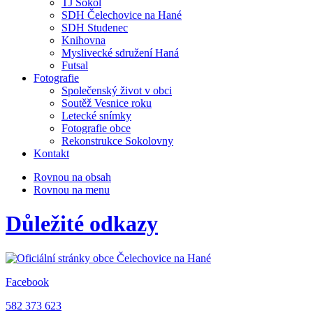
TJ Sokol
SDH Čelechovice na Hané
SDH Studenec
Knihovna
Myslivecké sdružení Haná
Futsal
Fotografie
Společenský život v obci
Soutěž Vesnice roku
Letecké snímky
Fotografie obce
Rekonstrukce Sokolovny
Kontakt
Rovnou na obsah
Rovnou na menu
Důležité odkazy
Facebook
582 373 623