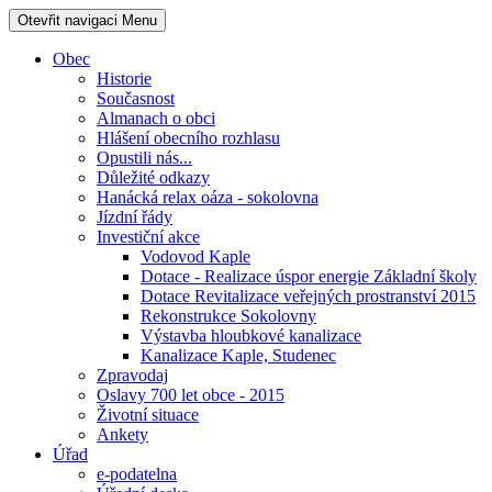
Otevřit navigaci
Menu
Obec
Historie
Současnost
Almanach o obci
Hlášení obecního rozhlasu
Opustili nás...
Důležité odkazy
Hanácká relax oáza - sokolovna
Jízdní řády
Investiční akce
Vodovod Kaple
Dotace - Realizace úspor energie Základní školy
Dotace Revitalizace veřejných prostranství 2015
Rekonstrukce Sokolovny
Výstavba hloubkové kanalizace
Kanalizace Kaple, Studenec
Zpravodaj
Oslavy 700 let obce - 2015
Životní situace
Ankety
Úřad
e-podatelna