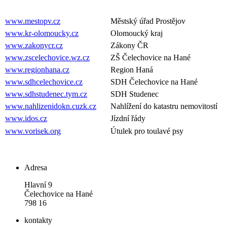
www.mestopv.cz
Městský úřad Prostějov
www.kr-olomoucky.cz
Olomoucký kraj
www.zakonycr.cz
Zákony ČR
www.zscelechovice.wz.cz
ZŠ Čelechovice na Hané
www.regionhana.cz
Region Haná
www.sdhcelechovice.cz
SDH Čelechovice na Hané
www.sdhstudenec.tym.cz
SDH Studenec
www.nahlizenidokn.cuzk.cz
Nahlížení do katastru nemovitostí
www.idos.cz
Jízdní řády
www.vorisek.org
Útulek pro toulavé psy
Adresa
Hlavní 9
Čelechovice na Hané
798 16
kontakty