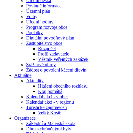
Úřední deska
Povinné informace
Územní plán
Volby
Úřední hodiny
Program rozvoje obce
Poplatky
Digitální povodňový plán
Zastupitelstvo obce
Rozpočet
Profil zadavatele
Věstník veřejných zakázek
Srážkové úhrny
Žádost o povolení kácení dřevin
Aktuálně
Aktuality
Hlášení obecního rozhlasu
Kraj pomáhá
Kalendář akcí - v obci
Kalendář akcí - v regionu
Turistické zajímavosti
Velký Kosíř
Organizace
Základní a Mateřská škola
Dům s chráněnými byty