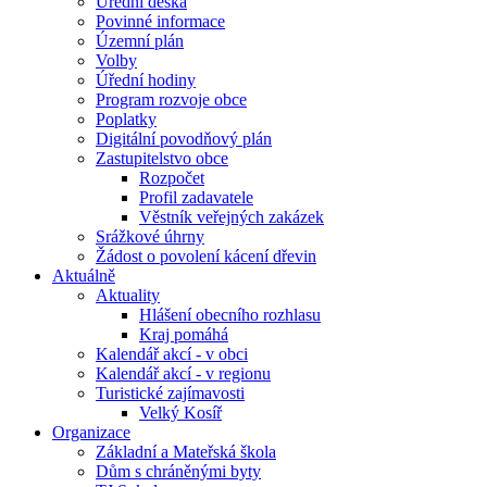
Úřední deska
Povinné informace
Územní plán
Volby
Úřední hodiny
Program rozvoje obce
Poplatky
Digitální povodňový plán
Zastupitelstvo obce
Rozpočet
Profil zadavatele
Věstník veřejných zakázek
Srážkové úhrny
Žádost o povolení kácení dřevin
Aktuálně
Aktuality
Hlášení obecního rozhlasu
Kraj pomáhá
Kalendář akcí - v obci
Kalendář akcí - v regionu
Turistické zajímavosti
Velký Kosíř
Organizace
Základní a Mateřská škola
Dům s chráněnými byty