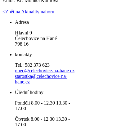
Autor:
Bc. Monika Kotrlová
<
Zpět na Aktuality
nahoru
Adresa
Hlavní 9
Čelechovice na Hané
798 16
kontakty
Tel.: 582 373 623
obec@celechovice-na-hane.cz
starostka@celechovice-na-
hane.cz
Úřední hodiny
Pondělí 8.00 - 12.30 13.30 -
17.00
Čtvrtek 8.00 - 12.30 13.30 -
17.00