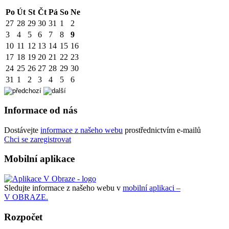
Po
Út
St
Čt
Pá
So
Ne
27
28
29
30
31
1
2
3
4
5
6
7
8
9
10
11
12
13
14
15
16
17
18
19
20
21
22
23
24
25
26
27
28
29
30
31
1
2
3
4
5
6
Informace od nás
Dostávejte
informace z našeho webu
prostřednictvím e-mailů
Chci se zaregistrovat
Mobilní aplikace
Sledujte informace z našeho webu v
mobilní aplikaci –
V OBRAZE.
Rozpočet