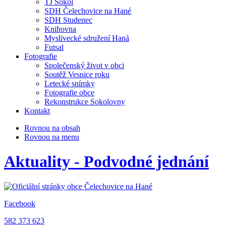
TJ Sokol
SDH Čelechovice na Hané
SDH Studenec
Knihovna
Myslivecké sdružení Haná
Futsal
Fotografie
Společenský život v obci
Soutěž Vesnice roku
Letecké snímky
Fotografie obce
Rekonstrukce Sokolovny
Kontakt
Rovnou na obsah
Rovnou na menu
Aktuality - Podvodné jednání
Facebook
582 373 623