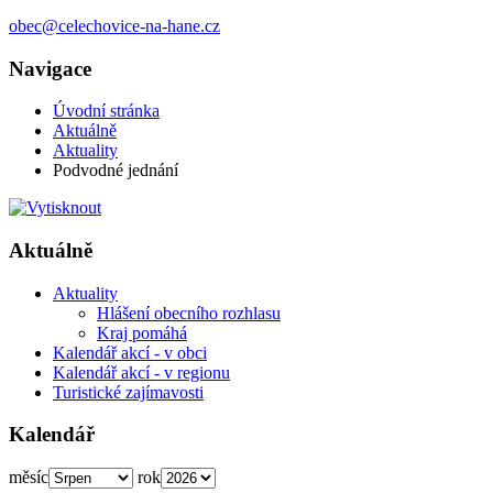
obec@celechovice-na-hane.cz
Navigace
Úvodní stránka
Aktuálně
Aktuality
Podvodné jednání
Aktuálně
Aktuality
Hlášení obecního rozhlasu
Kraj pomáhá
Kalendář akcí - v obci
Kalendář akcí - v regionu
Turistické zajímavosti
Kalendář
měsíc
rok