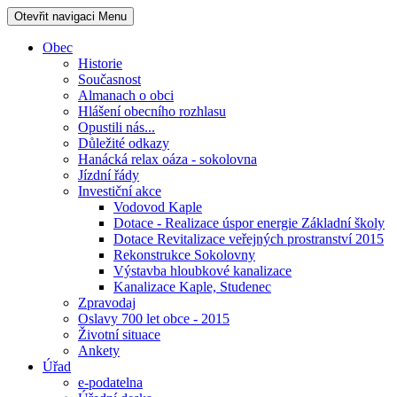
Otevřit navigaci
Menu
Obec
Historie
Současnost
Almanach o obci
Hlášení obecního rozhlasu
Opustili nás...
Důležité odkazy
Hanácká relax oáza - sokolovna
Jízdní řády
Investiční akce
Vodovod Kaple
Dotace - Realizace úspor energie Základní školy
Dotace Revitalizace veřejných prostranství 2015
Rekonstrukce Sokolovny
Výstavba hloubkové kanalizace
Kanalizace Kaple, Studenec
Zpravodaj
Oslavy 700 let obce - 2015
Životní situace
Ankety
Úřad
e-podatelna