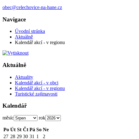
obec@celechovice-na-hane.cz
Navigace
Úvodní stránka
Aktuálně
Kalendář akcí - v regionu
Aktuálně
Aktuality
Kalendář akcí - v obci
Kalendář akcí - v regionu
Turistické zajímavosti
Kalendář
měsíc
rok
Po
Út
St
Čt
Pá
So
Ne
27
28
29
30
31
1
2