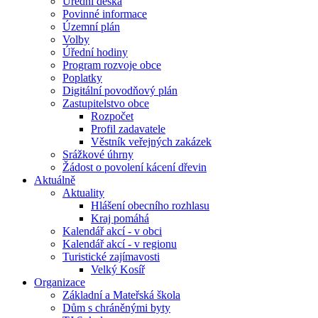
Úřední deska
Povinné informace
Územní plán
Volby
Úřední hodiny
Program rozvoje obce
Poplatky
Digitální povodňový plán
Zastupitelstvo obce
Rozpočet
Profil zadavatele
Věstník veřejných zakázek
Srážkové úhrny
Žádost o povolení kácení dřevin
Aktuálně
Aktuality
Hlášení obecního rozhlasu
Kraj pomáhá
Kalendář akcí - v obci
Kalendář akcí - v regionu
Turistické zajímavosti
Velký Kosíř
Organizace
Základní a Mateřská škola
Dům s chráněnými byty