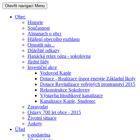
Otevřit navigaci
Menu
Obec
Historie
Současnost
Almanach o obci
Hlášení obecního rozhlasu
Opustili nás...
Důležité odkazy
Hanácká relax oáza - sokolovna
Jízdní řády
Investiční akce
Vodovod Kaple
Dotace - Realizace úspor energie Základní školy
Dotace Revitalizace veřejných prostranství 2015
Rekonstrukce Sokolovny
Výstavba hloubkové kanalizace
Kanalizace Kaple, Studenec
Zpravodaj
Oslavy 700 let obce - 2015
Životní situace
Ankety
Úřad
e-podatelna