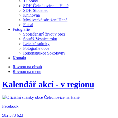
TJ Sokol
SDH Čelechovice na Hané
SDH Studenec
Knihovna
Myslivecké sdružení Haná
Futsal
Fotografie
Společenský život v obci
Soutěž Vesnice roku
Letecké snímky
Fotografie obce
Rekonstrukce Sokolovny
Kontakt
Rovnou na obsah
Rovnou na menu
Kalendář akcí - v regionu
Facebook
582 373 623