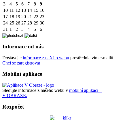
3
4
5
6
7
8
9
10
11
12
13
14
15
16
17
18
19
20
21
22
23
24
25
26
27
28
29
30
31
1
2
3
4
5
6
Informace od nás
Dostávejte
informace z našeho webu
prostřednictvím e-mailů
Chci se zaregistrovat
Mobilní aplikace
Sledujte informace z našeho webu v
mobilní aplikaci –
V OBRAZE.
Rozpočet