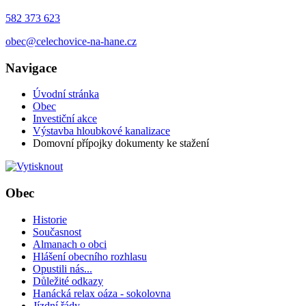
582 373 623
obec@celechovice-na-hane.cz
Navigace
Úvodní stránka
Obec
Investiční akce
Výstavba hloubkové kanalizace
Domovní přípojky dokumenty ke stažení
Obec
Historie
Současnost
Almanach o obci
Hlášení obecního rozhlasu
Opustili nás...
Důležité odkazy
Hanácká relax oáza - sokolovna
Jízdní řády