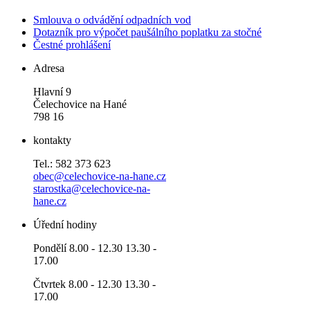
Smlouva o odvádění odpadních vod
Dotazník pro výpočet paušálního poplatku za stočné
Čestné prohlášení
Adresa
Hlavní 9
Čelechovice na Hané
798 16
kontakty
Tel.: 582 373 623
obec@celechovice-na-hane.cz
starostka@celechovice-na-
hane.cz
Úřední hodiny
Pondělí 8.00 - 12.30 13.30 -
17.00
Čtvrtek 8.00 - 12.30 13.30 -
17.00