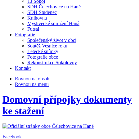
TJ Sokol
SDH Čelechovice na Hané
SDH Studenec
Knihovna
Myslivecké sdružení Haná
Futsal
Fotografie
Společenský život v obci
Soutěž Vesnice roku
Letecké snímky
Fotografie obce
Rekonstrukce Sokolovny
Kontakt
Rovnou na obsah
Rovnou na menu
Domovní přípojky dokumenty
ke stažení
Facebook