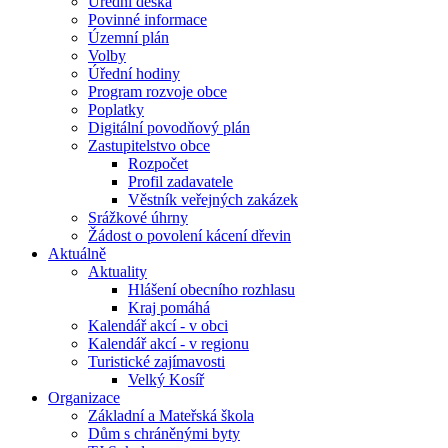
Úřední deska
Povinné informace
Územní plán
Volby
Úřední hodiny
Program rozvoje obce
Poplatky
Digitální povodňový plán
Zastupitelstvo obce
Rozpočet
Profil zadavatele
Věstník veřejných zakázek
Srážkové úhrny
Žádost o povolení kácení dřevin
Aktuálně
Aktuality
Hlášení obecního rozhlasu
Kraj pomáhá
Kalendář akcí - v obci
Kalendář akcí - v regionu
Turistické zajímavosti
Velký Kosíř
Organizace
Základní a Mateřská škola
Dům s chráněnými byty