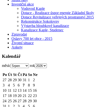
Investiční akce
Vodovod Kaple
Dotace - Realizace úspor energie Základní školy
Dotace Revitalizace veřejných prostranství 2015
Rekonstrukce Sokolovny
Výstavba hloubkové kanalizace
Kanalizace Kaple, Studenec
Zpravodaj
Oslavy 700 let obce - 2015
Životní situace
Ankety
Kalendář
měsíc
rok
Po
Út
St
Čt
Pá
So
Ne
27
28
29
30
31
1
2
3
4
5
6
7
8
9
10
11
12
13
14
15
16
17
18
19
20
21
22
23
24
25
26
27
28
29
30
31
1
2
3
4
5
6