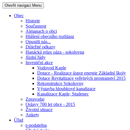
Otevřit navigaci
Menu
Obec
Historie
Současnost
Almanach o obci
Hlášení obecního rozhlasu
Opustili nás...
Důležité odkazy
Hanácká relax oáza - sokolovna
Jízdní řády
Investiční akce
Vodovod Kaple
Dotace - Realizace úspor energie Základní školy
Dotace Revitalizace veřejných prostranství 2015
Rekonstrukce Sokolovny
Výstavba hloubkové kanalizace
Kanalizace Kaple, Studenec
Zpravodaj
Oslavy 700 let obce - 2015
Životní situace
Ankety
Úřad
e-podatelna