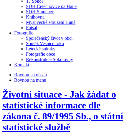
TJ Sokol
SDH Čelechovice na Hané
SDH Studenec
Knihovna
Myslivecké sdružení Haná
Futsal
Fotografie
Společenský život v obci
Soutěž Vesnice roku
Letecké snímky
Fotografie obce
Rekonstrukce Sokolovny
Kontakt
Rovnou na obsah
Rovnou na menu
Životní situace - Jak žádat o
statistické informace dle
zákona č. 89/1995 Sb., o státní
statistické službě