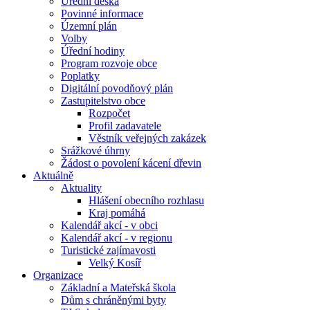
Úřední deska
Povinné informace
Územní plán
Volby
Úřední hodiny
Program rozvoje obce
Poplatky
Digitální povodňový plán
Zastupitelstvo obce
Rozpočet
Profil zadavatele
Věstník veřejných zakázek
Srážkové úhrny
Žádost o povolení kácení dřevin
Aktuálně
Aktuality
Hlášení obecního rozhlasu
Kraj pomáhá
Kalendář akcí - v obci
Kalendář akcí - v regionu
Turistické zajímavosti
Velký Kosíř
Organizace
Základní a Mateřská škola
Dům s chráněnými byty