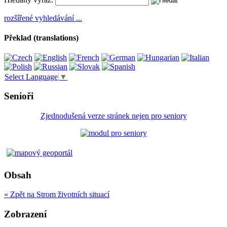
rozšířené vyhledávání ...
Překlad (translations)
Select Language
▼
Senioři
Zjednodušená verze stránek nejen pro seniory
Obsah
« Zpět na Strom životních situací
Zobrazení