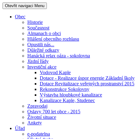
Otevřit navigaci
Menu
Obec
Historie
Současnost
Almanach o obci
Hlášení obecního rozhlasu
Opustili nás...
Důležité odkazy
Hanácká relax oáza - sokolovna
Jízdní řády
Investiční akce
Vodovod Kaple
Dotace - Realizace úspor energie Základní školy
Dotace Revitalizace veřejných prostranství 2015
Rekonstrukce Sokolovny
Výstavba hloubkové kanalizace
Kanalizace Kaple, Studenec
Zpravodaj
Oslavy 700 let obce - 2015
Životní situace
Ankety
Úřad
e-podatelna