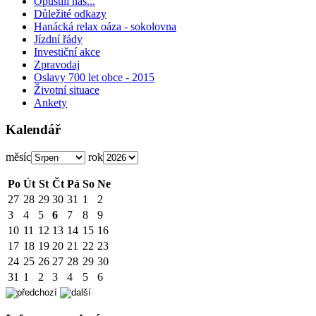
Opustili nás...
Důležité odkazy
Hanácká relax oáza - sokolovna
Jízdní řády
Investiční akce
Zpravodaj
Oslavy 700 let obce - 2015
Životní situace
Ankety
Kalendář
měsíc
rok
Po
Út
St
Čt
Pá
So
Ne
27
28
29
30
31
1
2
3
4
5
6
7
8
9
10
11
12
13
14
15
16
17
18
19
20
21
22
23
24
25
26
27
28
29
30
31
1
2
3
4
5
6