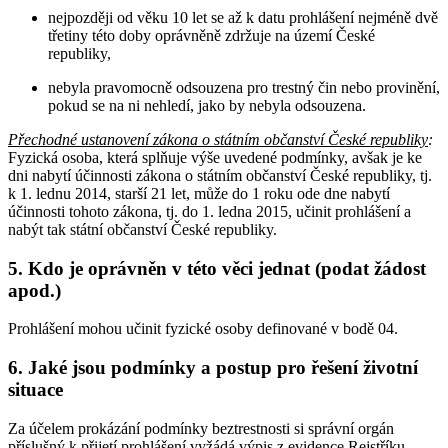
nejpozději od věku 10 let se až k datu prohlášení nejméně dvě
třetiny této doby oprávněně zdržuje na území České
republiky,
nebyla pravomocně odsouzena pro trestný čin nebo provinění,
pokud se na ni nehledí, jako by nebyla odsouzena.
Přechodné ustanovení zákona o státním občanství České republiky
:
Fyzická osoba, která splňuje výše uvedené podmínky, avšak je ke
dni nabytí účinnosti zákona o státním občanství České republiky, tj.
k 1. lednu 2014, starší 21 let, může do 1 roku ode dne nabytí
účinnosti tohoto zákona, tj. do 1. ledna 2015, učinit prohlášení a
nabýt tak státní občanství České republiky.
5.
Kdo je oprávněn v této věci jednat (podat žádost
apod.)
Prohlášení mohou učinit fyzické osoby definované v bodě 04.
6.
Jaké jsou podmínky a postup pro řešení životní
situace
Za účelem prokázání podmínky beztrestnosti si správní orgán
příslušný k přijetí prohlášení vyžádá výpis z evidence Rejstříku