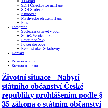
TJ Sokol
SDH Čelechovice na Hané
SDH Studenec
Knihovna
Myslivecké sdružení Haná
Futsal
Fotografie
Společenský život v obci
Soutěž Vesnice roku
Letecké snímky
Fotografie obce
Rekonstrukce Sokolovny
Kontakt
Rovnou na obsah
Rovnou na menu
Životní situace - Nabytí
státního občanství České
republiky prohlášením podle §
35 zákona o státním občanství