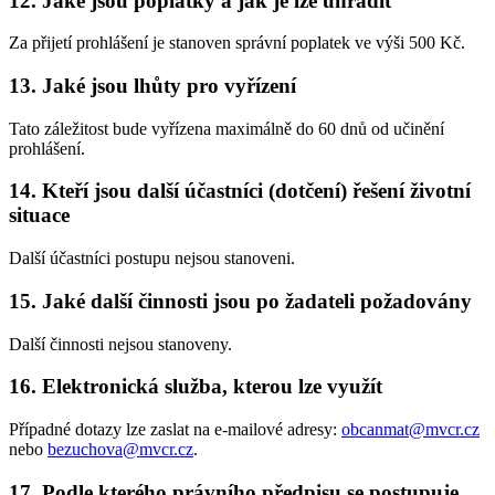
12.
Jaké jsou poplatky a jak je lze uhradit
Za přijetí prohlášení je stanoven správní poplatek ve výši 500 Kč.
13.
Jaké jsou lhůty pro vyřízení
Tato záležitost bude vyřízena maximálně do 60 dnů od učinění
prohlášení.
14.
Kteří jsou další účastníci (dotčení) řešení životní
situace
Další účastníci postupu nejsou stanoveni.
15.
Jaké další činnosti jsou po žadateli požadovány
Další činnosti nejsou stanoveny.
16.
Elektronická služba, kterou lze využít
Případné dotazy lze zaslat na e-mailové adresy:
obcanmat@mvcr.cz
nebo
bezuchova@mvcr.cz
.
17.
Podle kterého právního předpisu se postupuje