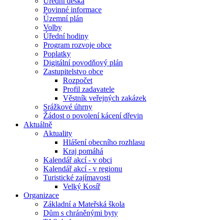
Úřední deska
Povinné informace
Územní plán
Volby
Úřední hodiny
Program rozvoje obce
Poplatky
Digitální povodňový plán
Zastupitelstvo obce
Rozpočet
Profil zadavatele
Věstník veřejných zakázek
Srážkové úhrny
Žádost o povolení kácení dřevin
Aktuálně
Aktuality
Hlášení obecního rozhlasu
Kraj pomáhá
Kalendář akcí - v obci
Kalendář akcí - v regionu
Turistické zajímavosti
Velký Kosíř
Organizace
Základní a Mateřská škola
Dům s chráněnými byty