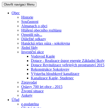
Otevřit navigaci
Menu
Obec
Historie
Současnost
Almanach o obci
Hlášení obecního rozhlasu
Opustili nás...
Důležité odkazy
Hanácká relax oáza - sokolovna
Jízdní řády
Investiční akce
Vodovod Kaple
Dotace - Realizace úspor energie Základní školy
Dotace Revitalizace veřejných prostranství 2015
Rekonstrukce Sokolovny
Výstavba hloubkové kanalizace
Kanalizace Kaple, Studenec
Zpravodaj
Oslavy 700 let obce - 2015
Životní situace
Ankety
Úřad
e-podatelna