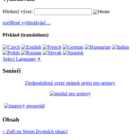
Hledaný výraz:
rozšířené vyhledávání ...
Překlad (translations)
Select Language
▼
Senioři
Zjednodušená verze stránek nejen pro seniory
Obsah
« Zpět na Strom životních situací