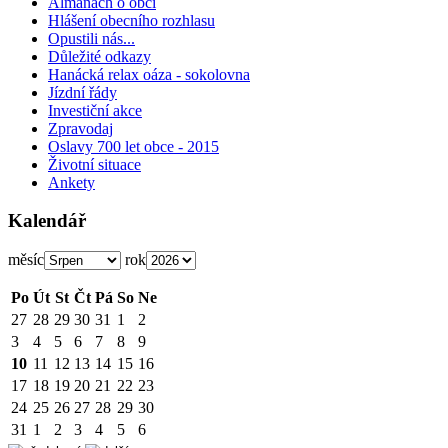
Almanach o obci
Hlášení obecního rozhlasu
Opustili nás...
Důležité odkazy
Hanácká relax oáza - sokolovna
Jízdní řády
Investiční akce
Zpravodaj
Oslavy 700 let obce - 2015
Životní situace
Ankety
Kalendář
měsíc
rok
Po
Út
St
Čt
Pá
So
Ne
27
28
29
30
31
1
2
3
4
5
6
7
8
9
10
11
12
13
14
15
16
17
18
19
20
21
22
23
24
25
26
27
28
29
30
31
1
2
3
4
5
6