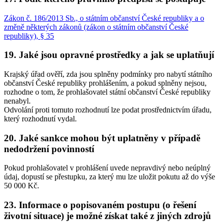
Zákon č. 186/2013 Sb., o státním občanství České republiky a o
změně některých zákonů (zákon o státním občanství České
republiky), § 35
19.
Jaké jsou opravné prostředky a jak se uplatňují
Krajský úřad ověří, zda jsou splněny podmínky pro nabytí státního
občanství České republiky prohlášením, a pokud splněny nejsou,
rozhodne o tom, že prohlašovatel státní občanství České republiky
nenabyl.
Odvolání proti tomuto rozhodnutí lze podat prostřednictvím úřadu,
který rozhodnutí vydal.
20.
Jaké sankce mohou být uplatněny v případě
nedodržení povinností
Pokud prohlašovatel v prohlášení uvede nepravdivý nebo neúplný
údaj, dopustí se přestupku, za který mu lze uložit pokutu až do výše
50 000 Kč.
23.
Informace o popisovaném postupu (o řešení
životní situace) je možné získat také z jiných zdrojů