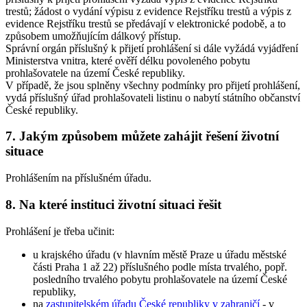
trestů; žádost o vydání výpisu z evidence Rejstříku trestů a výpis z
evidence Rejstříku trestů se předávají v elektronické podobě, a to
způsobem umožňujícím dálkový přístup.
Správní orgán příslušný k přijetí prohlášení si dále vyžádá vyjádření
Ministerstva vnitra, které ověří délku povoleného pobytu
prohlašovatele na území České republiky.
V případě, že jsou splněny všechny podmínky pro přijetí prohlášení,
vydá příslušný úřad prohlašovateli listinu o nabytí státního občanství
České republiky.
7.
Jakým způsobem můžete zahájit řešení životní
situace
Prohlášením na příslušném úřadu.
8.
Na které instituci životní situaci řešit
Prohlášení je třeba učinit:
u krajského úřadu (v hlavním městě Praze u úřadu městské
části Praha 1 až 22) příslušného podle místa trvalého, popř.
posledního trvalého pobytu prohlašovatele na území České
republiky,
na
zastupitelském úřadu České republiky v zahraničí
- v