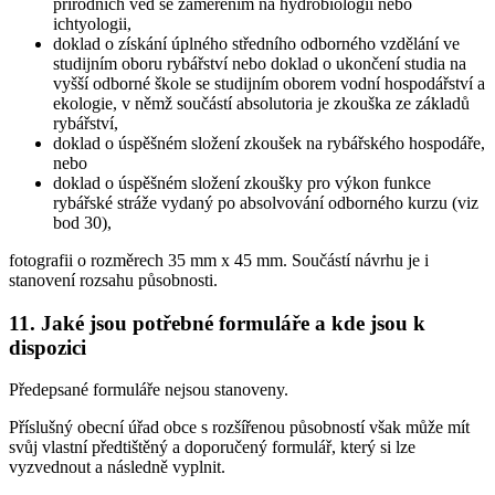
přírodních věd se zaměřením na hydrobiologii nebo
ichtyologii,
doklad o získání úplného středního odborného vzdělání ve
studijním oboru rybářství nebo doklad o ukončení studia na
vyšší odborné škole se studijním oborem vodní hospodářství a
ekologie, v němž součástí absolutoria je zkouška ze základů
rybářství,
doklad o úspěšném složení zkoušek na rybářského hospodáře,
nebo
doklad o úspěšném složení zkoušky pro výkon funkce
rybářské stráže vydaný po absolvování odborného kurzu (viz
bod 30),
fotografii o rozměrech 35 mm x 45 mm. Součástí návrhu je i
stanovení rozsahu působnosti.
11.
Jaké jsou potřebné formuláře a kde jsou k
dispozici
Předepsané formuláře nejsou stanoveny.
Příslušný obecní úřad obce s rozšířenou působností však může mít
svůj vlastní předtištěný a doporučený formulář, který si lze
vyzvednout a následně vyplnit.