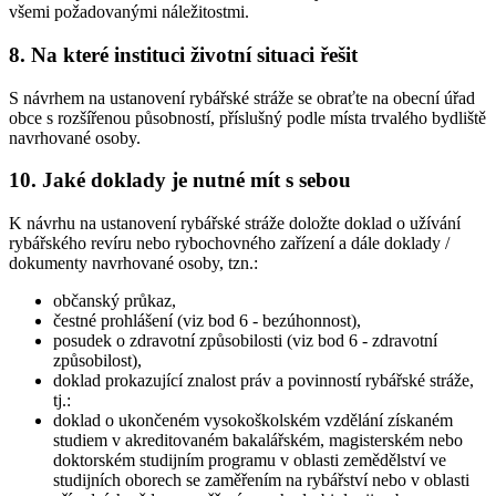
všemi požadovanými náležitostmi.
8.
Na které instituci životní situaci řešit
S návrhem na ustanovení rybářské stráže se obraťte na obecní úřad
obce s rozšířenou působností, příslušný podle místa trvalého bydliště
navrhované osoby.
10.
Jaké doklady je nutné mít s sebou
K návrhu na ustanovení rybářské stráže doložte doklad o užívání
rybářského revíru nebo rybochovného zařízení a dále doklady /
dokumenty navrhované osoby, tzn.:
občanský průkaz,
čestné prohlášení (viz bod 6 - bezúhonnost),
posudek o zdravotní způsobilosti (viz bod 6 - zdravotní
způsobilost),
doklad prokazující znalost práv a povinností rybářské stráže,
tj.:
doklad o ukončeném vysokoškolském vzdělání získaném
studiem v akreditovaném bakalářském, magisterském nebo
doktorském studijním programu v oblasti zemědělství ve
studijních oborech se zaměřením na rybářství nebo v oblasti