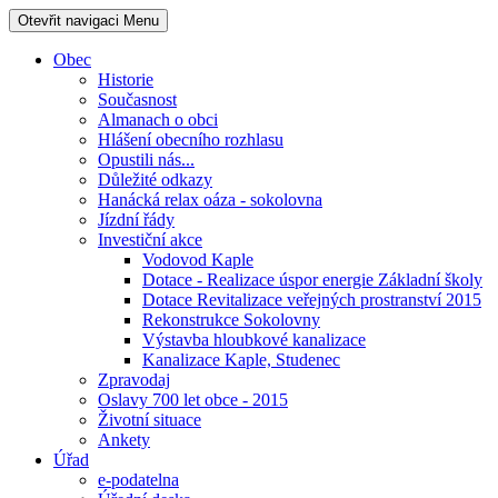
Otevřit navigaci
Menu
Obec
Historie
Současnost
Almanach o obci
Hlášení obecního rozhlasu
Opustili nás...
Důležité odkazy
Hanácká relax oáza - sokolovna
Jízdní řády
Investiční akce
Vodovod Kaple
Dotace - Realizace úspor energie Základní školy
Dotace Revitalizace veřejných prostranství 2015
Rekonstrukce Sokolovny
Výstavba hloubkové kanalizace
Kanalizace Kaple, Studenec
Zpravodaj
Oslavy 700 let obce - 2015
Životní situace
Ankety
Úřad
e-podatelna