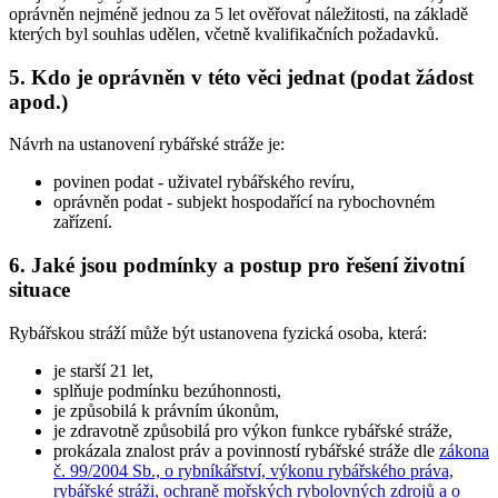
oprávněn nejméně jednou za 5 let ověřovat náležitosti, na základě
kterých byl souhlas udělen, včetně kvalifikačních požadavků.
5.
Kdo je oprávněn v této věci jednat (podat žádost
apod.)
Návrh na ustanovení rybářské stráže je:
povinen podat
- uživatel rybářského revíru,
oprávněn podat
- subjekt hospodařící na rybochovném
zařízení.
6.
Jaké jsou podmínky a postup pro řešení životní
situace
Rybářskou stráží může být ustanovena fyzická osoba, která:
je starší 21 let,
splňuje podmínku bezúhonnosti,
je způsobilá k právním úkonům,
je zdravotně způsobilá pro výkon funkce rybářské stráže,
prokázala znalost práv a povinností rybářské stráže dle
zákona
č. 99/2004 Sb., o rybníkářství, výkonu rybářského práva,
rybářské stráži, ochraně mořských rybolovných zdrojů a o