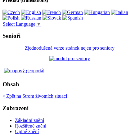
Překlad (translations)
Select Language
▼
Senioři
Zjednodušená verze stránek nejen pro seniory
Obsah
« Zpět na Strom životních situací
Zobrazení
Základní znění
Rozšířené znění
Úplné znění