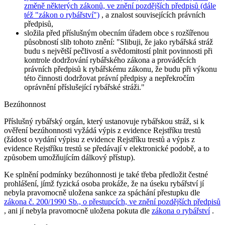
změně některých zákonů, ve znění pozdějších předpisů (dále
též "zákon o rybářství")
, a znalost souvisejících právních
předpisů,
složila před příslušným obecním úřadem obce s rozšířenou
působností slib tohoto znění:
"Slibuji, že jako rybářská stráž
budu s největší pečlivostí a svědomitostí plnit povinnosti při
kontrole dodržování rybářského zákona a prováděcích
právních předpisů k rybářskému zákonu, že budu při výkonu
této činnosti dodržovat právní předpisy a nepřekročím
oprávnění příslušející rybářské stráži."
Bezúhonnost
Příslušný rybářský orgán, který ustanovuje rybářskou stráž, si k
ověření bezúhonnosti vyžádá výpis z evidence Rejstříku trestů
(žádost o vydání výpisu z evidence Rejstříku trestů a výpis z
evidence Rejstříku trestů se předávají v elektronické podobě, a to
způsobem umožňujícím dálkový přístup).
Ke splnění podmínky bezúhonnosti je také třeba předložit čestné
prohlášení, jímž fyzická osoba prokáže, že na úseku rybářství jí
nebyla pravomocně uložena sankce za spáchání přestupku dle
zákona č. 200/1990 Sb., o přestupcích, ve znění pozdějších předpisů
, ani jí nebyla pravomocně uložena pokuta dle
zákona o rybářství
.