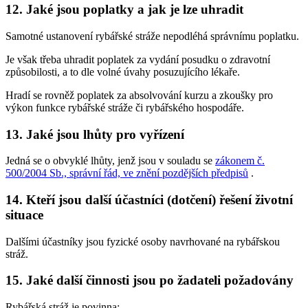
12.
Jaké jsou poplatky a jak je lze uhradit
Samotné ustanovení rybářské stráže nepodléhá správnímu poplatku.
Je však třeba uhradit poplatek za vydání posudku o zdravotní
způsobilosti, a to dle volné úvahy posuzujícího lékaře.
Hradí se rovněž poplatek za absolvování kurzu a zkoušky pro
výkon funkce rybářské stráže či rybářského hospodáře.
13.
Jaké jsou lhůty pro vyřízení
Jedná se o obvyklé lhůty, jenž jsou v souladu se
zákonem č.
500/2004 Sb., správní řád, ve znění pozdějších předpisů
.
14.
Kteří jsou další účastníci (dotčení) řešení životní
situace
Dalšími účastníky jsou fyzické osoby navrhované na rybářskou
stráž.
15.
Jaké další činnosti jsou po žadateli požadovány
Rybářská stráž je povinna: