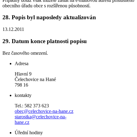
Případný dotaz však můžete zaslat na e-mailovou adresu příslušného
obecního úřadu obce s rozšířenou působností.
28.
Popis byl naposledy aktualizován
13.12.2011
29.
Datum konce platnosti popisu
Bez časového omezení.
Adresa
Hlavní 9
Čelechovice na Hané
798 16
kontakty
Tel.: 582 373 623
obec@celechovice-na-hane.cz
starostka@celechovice-na-
hane.cz
Úřední hodiny