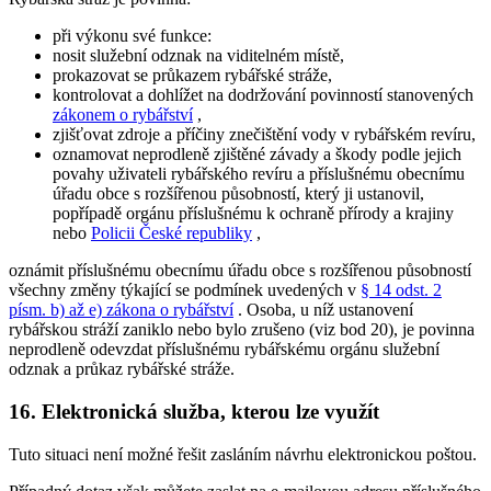
při výkonu své funkce:
nosit služební odznak na viditelném místě,
prokazovat se průkazem rybářské stráže,
kontrolovat a dohlížet na dodržování povinností stanovených
zákonem o rybářství
,
zjišťovat zdroje a příčiny znečištění vody v rybářském revíru,
oznamovat neprodleně zjištěné závady a škody podle jejich
povahy uživateli rybářského revíru a příslušnému obecnímu
úřadu obce s rozšířenou působností, který ji ustanovil,
popřípadě orgánu příslušnému k ochraně přírody a krajiny
nebo
Policii České republiky
,
oznámit příslušnému obecnímu úřadu obce s rozšířenou působností
všechny změny týkající se podmínek uvedených v
§ 14 odst. 2
písm. b) až e) zákona o rybářství
. Osoba, u níž ustanovení
rybářskou stráží zaniklo nebo bylo zrušeno (viz bod 20), je povinna
neprodleně odevzdat příslušnému rybářskému orgánu služební
odznak a průkaz rybářské stráže.
16.
Elektronická služba, kterou lze využít
Tuto situaci není možné řešit zasláním návrhu elektronickou poštou.