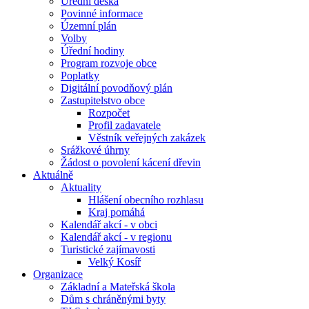
Úřední deska
Povinné informace
Územní plán
Volby
Úřední hodiny
Program rozvoje obce
Poplatky
Digitální povodňový plán
Zastupitelstvo obce
Rozpočet
Profil zadavatele
Věstník veřejných zakázek
Srážkové úhrny
Žádost o povolení kácení dřevin
Aktuálně
Aktuality
Hlášení obecního rozhlasu
Kraj pomáhá
Kalendář akcí - v obci
Kalendář akcí - v regionu
Turistické zajímavosti
Velký Kosíř
Organizace
Základní a Mateřská škola
Dům s chráněnými byty