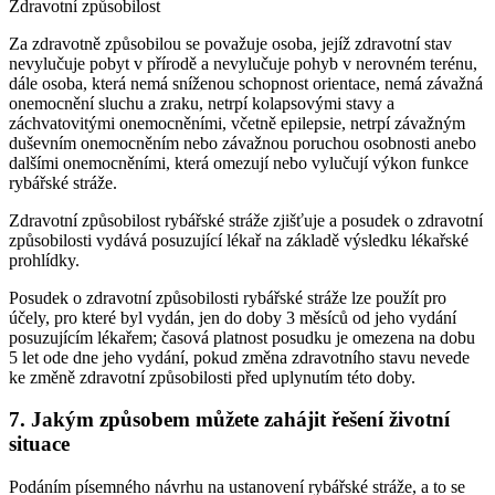
Zdravotní způsobilost
Za zdravotně způsobilou se považuje osoba, jejíž zdravotní stav
nevylučuje pobyt v přírodě a nevylučuje pohyb v nerovném terénu,
dále osoba, která nemá sníženou schopnost orientace, nemá závažná
onemocnění sluchu a zraku, netrpí kolapsovými stavy a
záchvatovitými onemocněními, včetně epilepsie, netrpí závažným
duševním onemocněním nebo závažnou poruchou osobnosti anebo
dalšími onemocněními, která omezují nebo vylučují výkon funkce
rybářské stráže.
Zdravotní způsobilost rybářské stráže zjišťuje a posudek o zdravotní
způsobilosti vydává posuzující lékař na základě výsledku lékařské
prohlídky.
Posudek o zdravotní způsobilosti rybářské stráže lze použít pro
účely, pro které byl vydán, jen do doby 3 měsíců od jeho vydání
posuzujícím lékařem; časová platnost posudku je omezena na dobu
5 let ode dne jeho vydání, pokud změna zdravotního stavu nevede
ke změně zdravotní způsobilosti před uplynutím této doby.
7.
Jakým způsobem můžete zahájit řešení životní
situace
Podáním písemného návrhu na ustanovení rybářské stráže, a to se