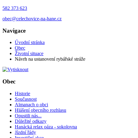
582 373 623
obec@celechovice-na-hane.cz
Navigace
Úvodní stránka
Obec
Životní situace
Návrh na ustanovení rybářské stráže
Obec
Historie
Současnost
Almanach o obci
Hlášení obecního rozhlasu
Opustili nás...
Důležité odkazy
Hanácká relax oáza - sokolovna
Jízdní řády
Investiční akce