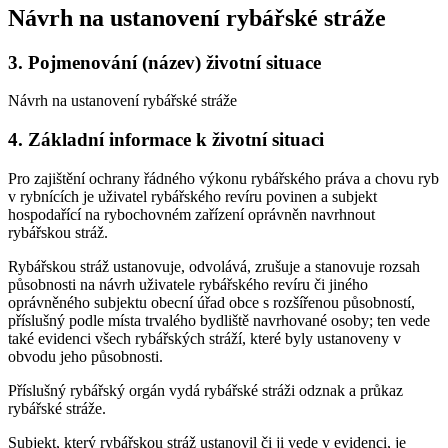
Návrh na ustanovení rybářské stráže
3.
Pojmenování (název) životní situace
Návrh na ustanovení rybářské stráže
4.
Základní informace k životní situaci
Pro zajištění ochrany řádného výkonu rybářského práva a chovu ryb
v rybnících je uživatel rybářského revíru povinen a subjekt
hospodařící na rybochovném zařízení oprávněn navrhnout
rybářskou stráž.
Rybářskou stráž ustanovuje, odvolává, zrušuje a stanovuje rozsah
působnosti na návrh uživatele rybářského revíru či jiného
oprávněného subjektu obecní úřad obce s rozšířenou působností,
příslušný podle místa trvalého bydliště navrhované osoby; ten vede
také evidenci všech rybářských stráží, které byly ustanoveny v
obvodu jeho působnosti.
Příslušný rybářský orgán vydá rybářské stráži odznak a průkaz
rybářské stráže.
Subjekt, který rybářskou stráž ustanovil či ji vede v evidenci, je