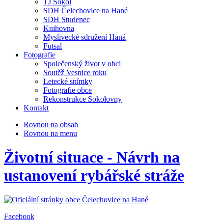
TJ Sokol
SDH Čelechovice na Hané
SDH Studenec
Knihovna
Myslivecké sdružení Haná
Futsal
Fotografie
Společenský život v obci
Soutěž Vesnice roku
Letecké snímky
Fotografie obce
Rekonstrukce Sokolovny
Kontakt
Rovnou na obsah
Rovnou na menu
Životní situace - Návrh na
ustanovení rybářské stráže
Facebook