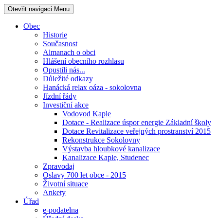
Otevřit navigaci
Menu
Obec
Historie
Současnost
Almanach o obci
Hlášení obecního rozhlasu
Opustili nás...
Důležité odkazy
Hanácká relax oáza - sokolovna
Jízdní řády
Investiční akce
Vodovod Kaple
Dotace - Realizace úspor energie Základní školy
Dotace Revitalizace veřejných prostranství 2015
Rekonstrukce Sokolovny
Výstavba hloubkové kanalizace
Kanalizace Kaple, Studenec
Zpravodaj
Oslavy 700 let obce - 2015
Životní situace
Ankety
Úřad
e-podatelna