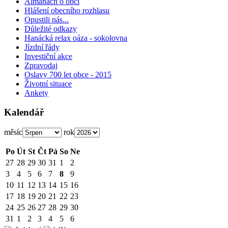
Almanach o obci
Hlášení obecního rozhlasu
Opustili nás...
Důležité odkazy
Hanácká relax oáza - sokolovna
Jízdní řády
Investiční akce
Zpravodaj
Oslavy 700 let obce - 2015
Životní situace
Ankety
Kalendář
měsíc
rok
Po
Út
St
Čt
Pá
So
Ne
27
28
29
30
31
1
2
3
4
5
6
7
8
9
10
11
12
13
14
15
16
17
18
19
20
21
22
23
24
25
26
27
28
29
30
31
1
2
3
4
5
6