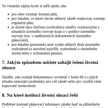
Ve vlastním zájmu byste si měli zjistit, zda:
pro obec existuje územní plán,
pro lokalitu, ve které chcete některý záměr realizovat, existuje
regulační plán,
je území obce dotčeno (ovlivněno) záměry vymezenými v
zásadách územního rozvoje kraje a v politice územního
rozvoje (tzn. v nadřazených dokumentech územního
plánování),
pro lokalitu (pozemek) není vydán některý druh územního
rozhodnutí (o stavební uzávěře, rozhodnutí o chráněném
území nebo o ochranném pásmu).
7.
Jakým způsobem můžete zahájit řešení životní
situace
Zjistěte, zda existují dokumentace uvedené v bodu 06 a z jejich
obsahu omezující podmínky pro váš záměr nebo pro využití vámi
kupované nemovitosti.
8.
Na které instituci životní situaci řešit
Potřebné územně plánovací informace zjistíte buď na příslušném