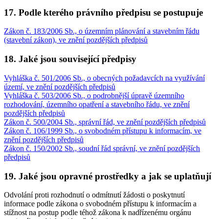
17.
Podle kterého právního předpisu se postupuje
Zákon č. 183/2006 Sb., o územním plánování a stavebním řádu
(stavební zákon), ve znění pozdějších předpisů
18.
Jaké jsou související předpisy
Vyhláška č. 501/2006 Sb., o obecných požadavcích na využívání
území, ve znění pozdějších předpisů
Vyhláška č. 503/2006 Sb., o podrobnější úpravě územního
rozhodování, územního opatření a stavebního řádu, ve znění
pozdějších předpisů
Zákon č. 500/2004 Sb., správní řád, ve znění pozdějších předpisů
Zákon č. 106/1999 Sb., o svobodném přístupu k informacím, ve
znění pozdějších předpisů
Zákon č. 150/2002 Sb., soudní řád správní, ve znění pozdějších
předpisů
19.
Jaké jsou opravné prostředky a jak se uplatňují
Odvolání proti rozhodnutí o odmítnutí žádosti o poskytnutí
informace podle zákona o svobodném přístupu k informacím a
stížnost na postup podle téhož zákona k nadřízenému orgánu