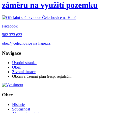
záměru na využití pozemku
Facebook
582 373 623
obec@celechovice-na-hane.cz
Navigace
Úvodní stránka
Obec
Životní situace
Občan a územní plán (resp. regulační...
Obec
Historie
Současnost