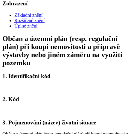
Zobrazení
Základní znění
Rozšířené znění
Úplné znění
Občan a územní plán (resp. regulační
plán) při koupi nemovitosti a přípravě
výstavby nebo jiném záměru na využití
pozemku
1.
Identifikační kód
2.
Kód
3.
Pojmenování (název) životní situace
Občan a územní plán (resp. regulační plán) při koupi nemovitosti a