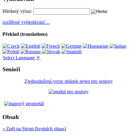
Hledaný výraz:
rozšířené vyhledávání ...
Překlad (translations)
Select Language
▼
Senioři
Zjednodušená verze stránek nejen pro seniory
Obsah
« Zpět na Strom životních situací