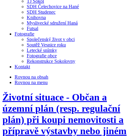
TJ Sokol
SDH Čelechovice na Hané
SDH Studenec
Knihovna
Myslivecké sdružení Haná
Futsal
Fotografie
Společenský život v obci
Soutěž Vesnice roku
Letecké snímky
Fotografie obce
Rekonstrukce Sokolovny
Kontakt
Rovnou na obsah
Rovnou na menu
Životní situace - Občan a
územní plán (resp. regulační
plán) při koupi nemovitosti a
přípravě výstavby nebo jiném