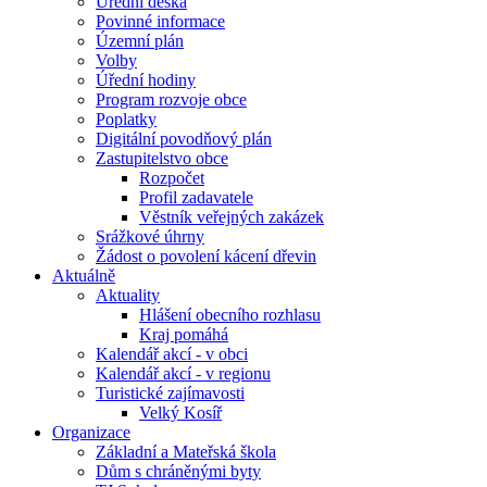
Úřední deska
Povinné informace
Územní plán
Volby
Úřední hodiny
Program rozvoje obce
Poplatky
Digitální povodňový plán
Zastupitelstvo obce
Rozpočet
Profil zadavatele
Věstník veřejných zakázek
Srážkové úhrny
Žádost o povolení kácení dřevin
Aktuálně
Aktuality
Hlášení obecního rozhlasu
Kraj pomáhá
Kalendář akcí - v obci
Kalendář akcí - v regionu
Turistické zajímavosti
Velký Kosíř
Organizace
Základní a Mateřská škola
Dům s chráněnými byty