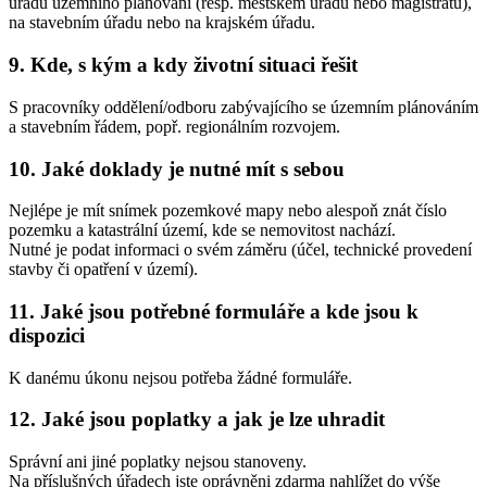
úřadu územního plánování (resp. městském úřadu nebo magistrátu),
na stavebním úřadu nebo na krajském úřadu.
9.
Kde, s kým a kdy životní situaci řešit
S pracovníky oddělení/odboru zabývajícího se územním plánováním
a stavebním řádem, popř. regionálním rozvojem.
10.
Jaké doklady je nutné mít s sebou
Nejlépe je mít snímek pozemkové mapy nebo alespoň znát číslo
pozemku a katastrální území, kde se nemovitost nachází.
Nutné je podat informaci o svém záměru (účel, technické provedení
stavby či opatření v území).
11.
Jaké jsou potřebné formuláře a kde jsou k
dispozici
K danému úkonu nejsou potřeba žádné formuláře.
12.
Jaké jsou poplatky a jak je lze uhradit
Správní ani jiné poplatky nejsou stanoveny.
Na příslušných úřadech jste oprávněni zdarma nahlížet do výše