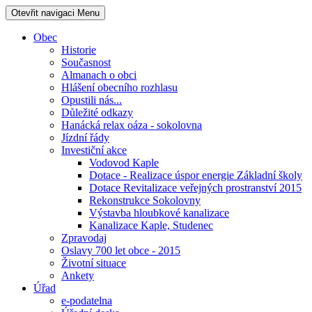
Otevřit navigaci
Menu
Obec
Historie
Současnost
Almanach o obci
Hlášení obecního rozhlasu
Opustili nás...
Důležité odkazy
Hanácká relax oáza - sokolovna
Jízdní řády
Investiční akce
Vodovod Kaple
Dotace - Realizace úspor energie Základní školy
Dotace Revitalizace veřejných prostranství 2015
Rekonstrukce Sokolovny
Výstavba hloubkové kanalizace
Kanalizace Kaple, Studenec
Zpravodaj
Oslavy 700 let obce - 2015
Životní situace
Ankety
Úřad
e-podatelna