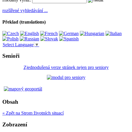
rozšířené vyhledávání ...
Překlad (translations)
Select Language
▼
Senioři
Zjednodušená verze stránek nejen pro seniory
Obsah
« Zpět na Strom životních situací
Zobrazení