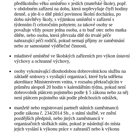
předškolního věku umístěno v jeslích (mateřské škole), popř.
v obdobném zařízení na dobu, která nepřevyšuje čtyři hodiny
denně, a jde-li o dítě plnící povinnou školní docházku, po
dobu návštěvy školy, s výjimkou umístění v zařízení s
týdenním či celoročním pobytem; za takové osoby se
považuje vždy pouze jedna osoba, a to buď otec nebo matka
dítěte, nebo osoba, která převzala dítě do trvalé péče
nahrazující péči rodičů, pokud nemají příjmy ze zaměstnání
nebo ze samostatné výdělečné činnosti,
mladistvé umístěné ve školských zařízeních pro výkon ústavní
výchovy a ochranné výchovy,
osoby vykonávající dlouhodobou dobrovolnickou službu na
základě smlouvy s vysílající organizací, které byla udělena
akreditace Ministerstvem vnitra, v rozsahu překračujícím v
průměru alespoň 20 hodin v kalendářním týdnu, pokud není
dobrovolník plátcem pojistného podle § 5 zákona nebo za něj
není plátcem pojistného stát podle předchozích odrážek,
manželé nebo registrovaní partneři státních zaměstnanců
podle zákona č. 234/2014 Sb., o státní službě, ve znění
pozdějších předpisů, nebo jiných zaměstnanců v
organizačních složkách státu, pokud je následují do místa
jejich vyslání k výkonu práce v zahraničí nebo k výkonu