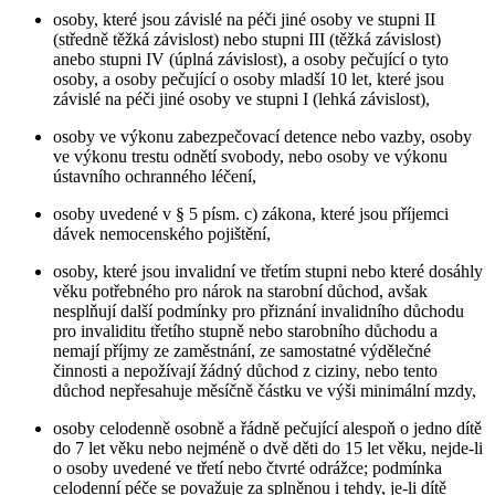
osoby, které jsou závislé na péči jiné osoby ve stupni II
(středně těžká závislost) nebo stupni III (těžká závislost)
anebo stupni IV (úplná závislost), a osoby pečující o tyto
osoby, a osoby pečující o osoby mladší 10 let, které jsou
závislé na péči jiné osoby ve stupni I (lehká závislost),
osoby ve výkonu zabezpečovací detence nebo vazby, osoby
ve výkonu trestu odnětí svobody, nebo osoby ve výkonu
ústavního ochranného léčení,
osoby uvedené v § 5 písm. c) zákona, které jsou příjemci
dávek nemocenského pojištění,
osoby, které jsou invalidní ve třetím stupni nebo které dosáhly
věku potřebného pro nárok na starobní důchod, avšak
nesplňují další podmínky pro přiznání invalidního důchodu
pro invaliditu třetího stupně nebo starobního důchodu a
nemají příjmy ze zaměstnání, ze samostatné výdělečné
činnosti a nepožívají žádný důchod z ciziny, nebo tento
důchod nepřesahuje měsíčně částku ve výši minimální mzdy,
osoby celodenně osobně a řádně pečující alespoň o jedno dítě
do 7 let věku nebo nejméně o dvě děti do 15 let věku, nejde-li
o osoby uvedené ve třetí nebo čtvrté odrážce; podmínka
celodenní péče se považuje za splněnou i tehdy, je-li dítě