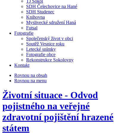
TJ Sokol
SDH Čelechovice na Hané
SDH Studenec
Knihovna
Myslivecké sdružení Haná
Futsal
Fotografie
Společenský život v obci
Soutěž Vesnice roku
Letecké snímky
Fotografie obce
Rekonstrukce Sokolovny
Kontakt
Rovnou na obsah
Rovnou na menu
Životní situace - Odvod
pojistného na veřejné
zdravotní pojištění hrazené
státem