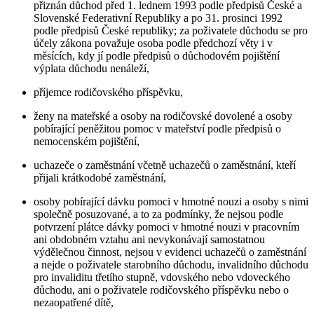
přiznán důchod před 1. lednem 1993 podle předpisů České a
Slovenské Federativní Republiky a po 31. prosinci 1992
podle předpisů České republiky; za poživatele důchodu se pro
účely zákona považuje osoba podle předchozí věty i v
měsících, kdy jí podle předpisů o důchodovém pojištění
výplata důchodu nenáleží,
příjemce rodičovského příspěvku,
ženy na mateřské a osoby na rodičovské dovolené a osoby
pobírající peněžitou pomoc v mateřství podle předpisů o
nemocenském pojištění,
uchazeče o zaměstnání včetně uchazečů o zaměstnání, kteří
přijali krátkodobé zaměstnání,
osoby pobírající dávku pomoci v hmotné nouzi a osoby s nimi
společně posuzované, a to za podmínky, že nejsou podle
potvrzení plátce dávky pomoci v hmotné nouzi v pracovním
ani obdobném vztahu ani nevykonávají samostatnou
výdělečnou činnost, nejsou v evidenci uchazečů o zaměstnání
a nejde o poživatele starobního důchodu, invalidního důchodu
pro invaliditu třetího stupně, vdovského nebo vdoveckého
důchodu, ani o poživatele rodičovského příspěvku nebo o
nezaopatřené dítě,