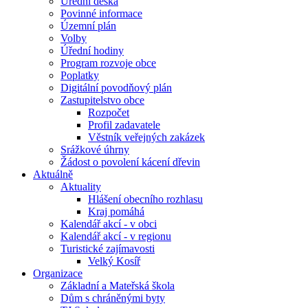
Úřední deska
Povinné informace
Územní plán
Volby
Úřední hodiny
Program rozvoje obce
Poplatky
Digitální povodňový plán
Zastupitelstvo obce
Rozpočet
Profil zadavatele
Věstník veřejných zakázek
Srážkové úhrny
Žádost o povolení kácení dřevin
Aktuálně
Aktuality
Hlášení obecního rozhlasu
Kraj pomáhá
Kalendář akcí - v obci
Kalendář akcí - v regionu
Turistické zajímavosti
Velký Kosíř
Organizace
Základní a Mateřská škola
Dům s chráněnými byty