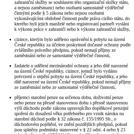
zahraniční služby se souhlasem této organizační složky státu,
a nejsou zaměstnanci nebo osobami samostatně výdělečně
činnými podle § 5 zákona nebo nejsou osobami
vykonávajícími obdobné činnosti podle práva cizího státu, do
kterého byli jejich manželé nebo registrovaní partneři vysláni
k výkonu práce v zahraničí nebo k výkonu zahraniční služby,
cizince, kterým bylo uděleno oprávnění k pobytu na území
České republiky za účelem poskytnutí dočasné ochrany podle
zvláštního právního předpisu, pokud nemají příjmy ze
zaměstnání nebo ze samostatné výdělečné činnosti,
žadatele o udělení mezinárodní ochrany a jeho dítě narozené
na území České republiky, cizince, jemuž bylo vydáno
potvrzení o strpění pobytu na území České republiky, a jeho
dítě narozené na území České republiky, pokud nemají příjmy
ze zaměstnání nebo ze samostatné výdělečné činnosti,
příjemci starobní penze na určenou dobu, doživotní penze
nebo penze na přesně stanovenou dobu s přesně stanovenou
výší důchodu podle zákona upravujícího doplňkové penzijní
spoření do dosažení věku potřebného pro vznik nároku na
starobní důchod podle § 32 zákona č. 155/1995 Sb., o
důchodovém pojištění, ve znění pozdějších předpisů, pokud
jsou splněny podmínky stanovené v § 22 odst. 4 nebo § 23