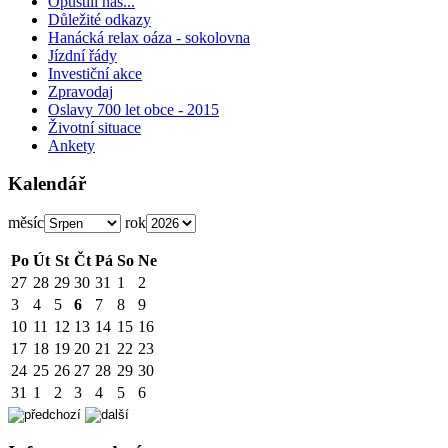
Opustili nás...
Důležité odkazy
Hanácká relax oáza - sokolovna
Jízdní řády
Investiční akce
Zpravodaj
Oslavy 700 let obce - 2015
Životní situace
Ankety
Kalendář
měsíc
rok
Po
Út
St
Čt
Pá
So
Ne
27
28
29
30
31
1
2
3
4
5
6
7
8
9
10
11
12
13
14
15
16
17
18
19
20
21
22
23
24
25
26
27
28
29
30
31
1
2
3
4
5
6