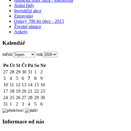
Hanácká relax oáza - sokolovna
Jízdní řády
Investiční akce
Zpravodaj
Oslavy 700 let obce - 2015
Životní situace
Ankety
Kalendář
měsíc
rok
Po
Út
St
Čt
Pá
So
Ne
27
28
29
30
31
1
2
3
4
5
6
7
8
9
10
11
12
13
14
15
16
17
18
19
20
21
22
23
24
25
26
27
28
29
30
31
1
2
3
4
5
6
Informace od nás