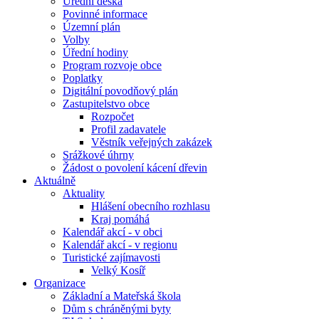
Úřední deska
Povinné informace
Územní plán
Volby
Úřední hodiny
Program rozvoje obce
Poplatky
Digitální povodňový plán
Zastupitelstvo obce
Rozpočet
Profil zadavatele
Věstník veřejných zakázek
Srážkové úhrny
Žádost o povolení kácení dřevin
Aktuálně
Aktuality
Hlášení obecního rozhlasu
Kraj pomáhá
Kalendář akcí - v obci
Kalendář akcí - v regionu
Turistické zajímavosti
Velký Kosíř
Organizace
Základní a Mateřská škola
Dům s chráněnými byty