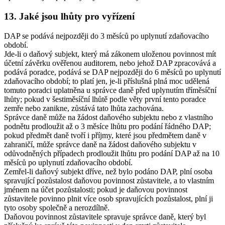
13.
Jaké jsou lhůty pro vyřízení
DAP se podává nejpozději do 3 měsíců po uplynutí zdaňovacího
období.
Jde-li o daňový subjekt, který má zákonem uloženou povinnost mít
účetní závěrku ověřenou auditorem, nebo jehož DAP zpracovává a
podává poradce, podává se DAP nejpozději do 6 měsíců po uplynutí
zdaňovacího období; to platí jen, je-li příslušná plná moc udělená
tomuto poradci uplatněna u správce daně před uplynutím tříměsíční
lhůty; pokud v šestiměsíční lhůtě podle věty první tento poradce
zemře nebo zanikne, zůstává tato lhůta zachována.
Správce daně může na žádost daňového subjektu nebo z vlastního
podnětu prodloužit až o 3 měsíce lhůtu pro podání řádného DAP;
pokud předmět daně tvoří i příjmy, které jsou předmětem daně v
zahraničí, může správce daně na žádost daňového subjektu v
odůvodněných případech prodloužit lhůtu pro podání DAP až na 10
měsíců po uplynutí zdaňovacího období.
Zemřel-li daňový subjekt dříve, než bylo podáno DAP, plní osoba
spravující pozůstalost daňovou povinnost zůstavitele, a to vlastním
jménem na účet pozůstalosti; pokud je daňovou povinnost
zůstavitele povinno plnit více osob spravujících pozůstalost, plní ji
tyto osoby společně a nerozdílně.
Daňovou povinnost zůstavitele spravuje správce daně, který byl