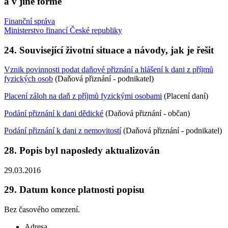
a v jiné formě
Finanční správa
Ministerstvo financí České republiky
24.
Související životní situace a návody, jak je řešit
Vznik povinnosti podat daňové přiznání a hlášení k dani z příjmů
fyzických osob
(Daňová přiznání - podnikatel)
Placení záloh na daň z příjmů fyzickými osobami
(Placení daní)
Podání přiznání k dani dědické
(Daňová přiznání - občan)
Podání přiznání k dani z nemovitostí
(Daňová přiznání - podnikatel)
28.
Popis byl naposledy aktualizován
29.03.2016
29.
Datum konce platnosti popisu
Bez časového omezení.
Adresa