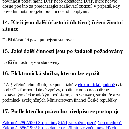
povinnost podat řádné DAP nebo dodatečné DAP, které nebylo
dosud podáno za předcházející zdaňovací období, v případě, kdy
původní lhůta pro jeho podání dosud neuplynula.
14.
Kteří jsou další účastníci (dotčení) řešení životní
situace
Další účastníci postupu nejsou stanoveni.
15.
Jaké další činnosti jsou po žadateli požadovány
Další činnosti nejsou stanoveny.
16.
Elektronická služba, kterou lze využít
DAP, včetně jeho příloh, lze podat také v
elektronické podobě
(viz
bod 07) - formou datové zprávy, opatřené nebo neopatřené
uznávaným elektronickým podpisem, a to ve tvaru, struktuře a za
podmínek zveřejněných Ministerstvem financí České republiky.
17.
Podle kterého právního předpisu se postupuje
Zákon č. 280/2009 Sb., daňový řád, ve znění pozdějších předpisů
Zákon č. 586/1992 Sb., o daních z příjmů, ve znění pozdějších