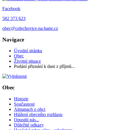
Facebook
582 373 623
obec@celechovice-na-hane.cz
Navigace
Úvodní stránka
Obec
Životní situace
Podání přiznání k dani z příjmů...
Obec
Historie
Současnost
Almanach o obci
Hlášení obecního rozhlasu
Opustili nás...
Důležité odkazy