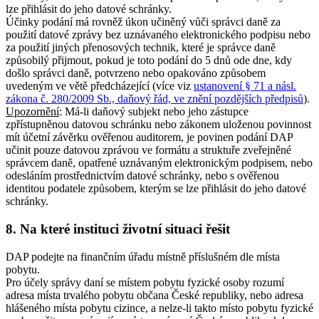
lze přihlásit do jeho datové schránky.
Účinky podání má rovněž úkon učiněný vůči správci daně za
použití datové zprávy bez uznávaného elektronického podpisu nebo
za použití jiných přenosových technik, které je správce daně
způsobilý přijmout, pokud je toto podání do 5 dnů ode dne, kdy
došlo správci daně, potvrzeno nebo opakováno způsobem
uvedeným ve větě předcházející (více viz
ustanovení § 71 a násl.
zákona č. 280/2009 Sb., daňový řád, ve znění pozdějších předpisů
).
Upozornění
: Má-li daňový subjekt nebo jeho zástupce
zpřístupněnou datovou schránku nebo zákonem uloženou povinnost
mít účetní závěrku ověřenou auditorem, je povinen podání DAP
učinit pouze datovou zprávou ve formátu a struktuře zveřejněné
správcem daně, opatřené uznávaným elektronickým podpisem, nebo
odesláním prostřednictvím datové schránky, nebo s ověřenou
identitou podatele způsobem, kterým se lze přihlásit do jeho datové
schránky.
8.
Na které instituci životní situaci řešit
DAP podejte na finančním úřadu místně příslušném dle místa
pobytu.
Pro účely správy daní se místem pobytu fyzické osoby rozumí
adresa místa trvalého pobytu občana České republiky, nebo adresa
hlášeného místa pobytu cizince, a nelze-li takto místo pobytu fyzické