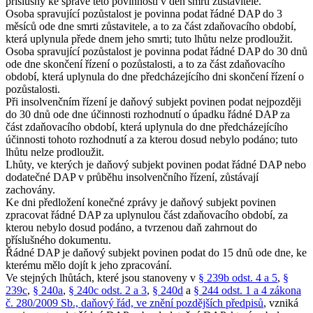
příslušný ke správě této povinnosti v den smrti zůstavitele.
Osoba spravující pozůstalost je povinna podat řádné DAP do 3
měsíců ode dne smrti zůstavitele, a to za část zdaňovacího období,
která uplynula přede dnem jeho smrti; tuto lhůtu nelze prodloužit.
Osoba spravující pozůstalost je povinna podat řádné DAP do 30 dnů
ode dne skončení řízení o pozůstalosti, a to za část zdaňovacího
období, která uplynula do dne předcházejícího dni skončení řízení o
pozůstalosti.
Při insolvenčním řízení je daňový subjekt povinen podat nejpozději
do 30 dnů ode dne účinnosti rozhodnutí o úpadku řádné DAP za
část zdaňovacího období, která uplynula do dne předcházejícího
účinnosti tohoto rozhodnutí a za kterou dosud nebylo podáno; tuto
lhůtu nelze prodloužit.
Lhůty, ve kterých je daňový subjekt povinen podat řádné DAP nebo
dodatečné DAP v průběhu insolvenčního řízení, zůstávají
zachovány.
Ke dni předložení konečné zprávy je daňový subjekt povinen
zpracovat řádné DAP za uplynulou část zdaňovacího období, za
kterou nebylo dosud podáno, a tvrzenou daň zahrnout do
příslušného dokumentu.
Řádné DAP je daňový subjekt povinen podat do 15 dnů ode dne, ke
kterému mělo dojít k jeho zpracování.
Ve stejných lhůtách, které jsou stanoveny v
§ 239b odst. 4 a 5
,
§
239c
,
§ 240a
,
§ 240c odst. 2 a 3
,
§ 240d
a
§ 244 odst. 1 a 4 zákona
č. 280/2009 Sb., daňový řád, ve znění pozdějších předpisů
, vzniká