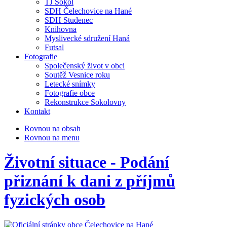
TJ Sokol
SDH Čelechovice na Hané
SDH Studenec
Knihovna
Myslivecké sdružení Haná
Futsal
Fotografie
Společenský život v obci
Soutěž Vesnice roku
Letecké snímky
Fotografie obce
Rekonstrukce Sokolovny
Kontakt
Rovnou na obsah
Rovnou na menu
Životní situace - Podání
přiznání k dani z příjmů
fyzických osob