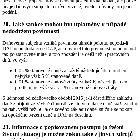
nižší, nebo v případě, kdy se nemění poslední známá daň, ale pouze
údaje daňovým subjektem dříve tvrzené, uvede i důvody pro jeho
podání.
20.
Jaké sankce mohou být uplatněny v případě
nedodržení povinností
Daňovému subjektu vzniká povinnost uhradit pokutu, nepodá-li
DAP nebo dodatečné DAP, ačkoliv měl tuto povinnost, nebo učiní-li
tak po stanovené lhůtě, a toto zpoždění je delší než 5 pracovních
dnů, ve výši:
0,05 % stanovené daně za každý následující den prodlení,
nejvýše však 5 % stanovené daně,
0,01 % stanovené daňové ztráty za každý následující den
prodlení, nejvýše však 5 % stanovené daňové ztráty.
S účinností od zdaňovacího období 2015 je-li část dílčího základu
daně z příjmů ze závislé činnosti, ze kterých plátce daně sráží zálohu
na daň, vyšší než 50 % celkového základu daně, snižuje se pokuta
za opožděné tvrzení daně u DAP na desetinu.
23.
Informace o popisovaném postupu (o řešení
životní situace) je možné získat také z jiných zdrojů