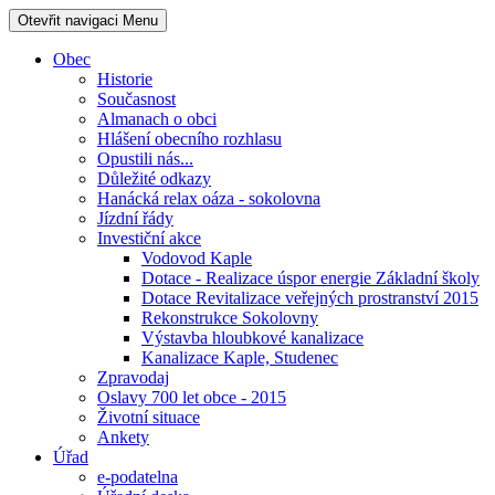
Otevřit navigaci
Menu
Obec
Historie
Současnost
Almanach o obci
Hlášení obecního rozhlasu
Opustili nás...
Důležité odkazy
Hanácká relax oáza - sokolovna
Jízdní řády
Investiční akce
Vodovod Kaple
Dotace - Realizace úspor energie Základní školy
Dotace Revitalizace veřejných prostranství 2015
Rekonstrukce Sokolovny
Výstavba hloubkové kanalizace
Kanalizace Kaple, Studenec
Zpravodaj
Oslavy 700 let obce - 2015
Životní situace
Ankety
Úřad
e-podatelna