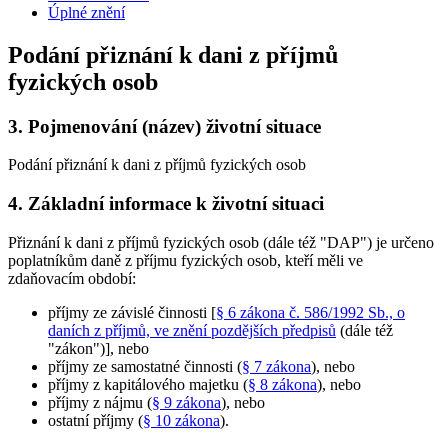
Úplné znění
Podání přiznání k dani z příjmů
fyzických osob
3.
Pojmenování (název) životní situace
Podání přiznání k dani z příjmů fyzických osob
4.
Základní informace k životní situaci
Přiznání k dani z příjmů fyzických osob (dále též "DAP") je určeno
poplatníkům daně z příjmu fyzických osob, kteří měli ve
zdaňovacím období:
příjmy ze závislé činnosti [
§ 6 zákona č. 586/1992 Sb., o
daních z příjmů, ve znění pozdějších předpisů
(dále též
"zákon")], nebo
příjmy ze samostatné činnosti (
§ 7 zákona
), nebo
příjmy z kapitálového majetku (
§ 8 zákona
), nebo
příjmy z nájmu (
§ 9 zákona
), nebo
ostatní příjmy (
§ 10 zákona
).