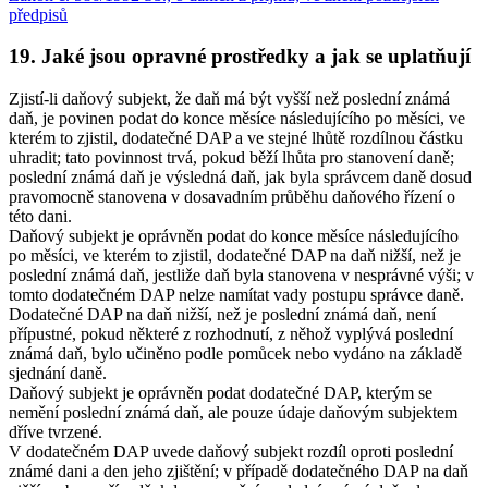
předpisů
19.
Jaké jsou opravné prostředky a jak se uplatňují
Zjistí-li daňový subjekt, že daň má být vyšší než poslední známá
daň, je povinen podat do konce měsíce následujícího po měsíci, ve
kterém to zjistil, dodatečné DAP a ve stejné lhůtě rozdílnou částku
uhradit; tato povinnost trvá, pokud běží lhůta pro stanovení daně;
poslední známá daň je výsledná daň, jak byla správcem daně dosud
pravomocně stanovena v dosavadním průběhu daňového řízení o
této dani.
Daňový subjekt je oprávněn podat do konce měsíce následujícího
po měsíci, ve kterém to zjistil, dodatečné DAP na daň nižší, než je
poslední známá daň, jestliže daň byla stanovena v nesprávné výši; v
tomto dodatečném DAP nelze namítat vady postupu správce daně.
Dodatečné DAP na daň nižší, než je poslední známá daň, není
přípustné, pokud některé z rozhodnutí, z něhož vyplývá poslední
známá daň, bylo učiněno podle pomůcek nebo vydáno na základě
sjednání daně.
Daňový subjekt je oprávněn podat dodatečné DAP, kterým se
nemění poslední známá daň, ale pouze údaje daňovým subjektem
dříve tvrzené.
V dodatečném DAP uvede daňový subjekt rozdíl oproti poslední
známé dani a den jeho zjištění; v případě dodatečného DAP na daň