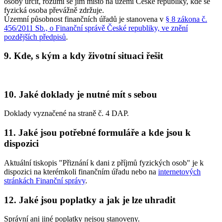
osoby určit, rozumí se jím místo na území České republiky, kde se
fyzická osoba převážně zdržuje.
Územní působnost finančních úřadů je stanovena v
§ 8 zákona č.
456/2011 Sb., o Finanční správě České republiky, ve znění
pozdějších předpisů
.
9.
Kde, s kým a kdy životní situaci řešit
10.
Jaké doklady je nutné mít s sebou
Doklady vyznačené na straně č. 4 DAP.
11.
Jaké jsou potřebné formuláře a kde jsou k
dispozici
Aktuální tiskopis "Přiznání k dani z příjmů fyzických osob" je k
dispozici na kterémkoli finančním úřadu nebo na
internetových
stránkách Finanční správy
.
12.
Jaké jsou poplatky a jak je lze uhradit
Správní ani jiné poplatky nejsou stanoveny.