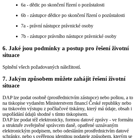
6a - dědic po skončení řízení o pozůstalosti
6b - zástupce dědice po skončení řízení o pozůstalosti
7a - právní nástupce právnické osoby
7b - zástupce právního nástupce právnické osoby
6.
Jaké jsou podmínky a postup pro řešení životní
situace
Splnění všech požadovaných náležitostí.
7.
Jakým způsobem můžete zahájit řešení životní
situace
DAP lze podat osobně (prostřednictvím zástupce) nebo poštou, a to
na tiskopise vydaném Ministerstvem financí České republiky nebo
na tiskovém výstupu z počítačové tiskárny, který má údaje, obsah i
uspořádání údajů shodné s tímto tiskopisem.
DAP lze podat též elektronicky, formou datové zprávy - ve formátu
a struktuře zveřejněné správcem daně, opatřené uznávaným
elektronickým podpisem, nebo odesláním prostřednictvím datové
schránky, nebo s ověřenou identitou podatele způsobem, kterým se