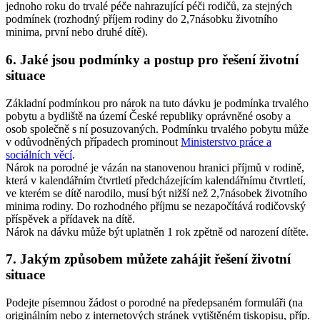
jednoho roku do trvalé péče nahrazující péči rodičů, za stejných
podmínek (rozhodný příjem rodiny do 2,7násobku životního
minima, první nebo druhé dítě).
6.
Jaké jsou podmínky a postup pro řešení životní
situace
Základní podmínkou pro nárok na tuto dávku je podmínka trvalého
pobytu a bydliště na území České republiky oprávněné osoby a
osob společně s ní posuzovaných. Podmínku trvalého pobytu může
v odůvodněných případech prominout
Ministerstvo práce a
sociálních věcí
.
Nárok na porodné je vázán na stanovenou hranici příjmů v rodině,
která v kalendářním čtvrtletí předcházejícím kalendářnímu čtvrtletí,
ve kterém se dítě narodilo, musí být nižší než 2,7násobek životního
minima rodiny. Do rozhodného příjmu se nezapočítává rodičovský
příspěvek a přídavek na dítě.
Nárok na dávku může být uplatněn 1 rok zpětně od narození dítěte.
7.
Jakým způsobem můžete zahájit řešení životní
situace
Podejte písemnou žádost o porodné na předepsaném formuláři (na
originálním nebo z internetových stránek vytištěném tiskopisu, příp.