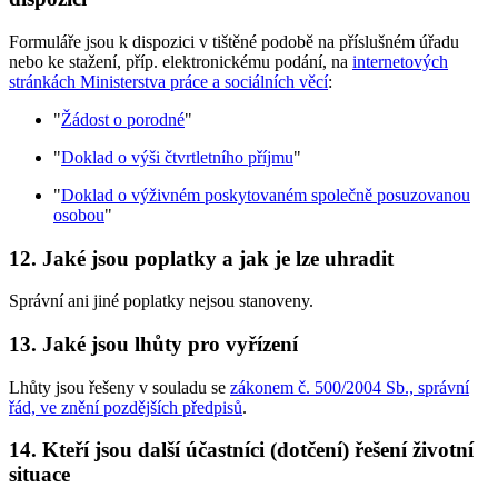
Formuláře jsou k dispozici v tištěné podobě na příslušném úřadu
nebo ke stažení, příp. elektronickému podání, na
internetových
stránkách Ministerstva práce a sociálních věcí
:
"
Žádost o porodné
"
"
Doklad o výši čtvrtletního příjmu
"
"
Doklad o výživném poskytovaném společně posuzovanou
osobou
"
12.
Jaké jsou poplatky a jak je lze uhradit
Správní ani jiné poplatky nejsou stanoveny.
13.
Jaké jsou lhůty pro vyřízení
Lhůty jsou řešeny v souladu se
zákonem č. 500/2004 Sb., správní
řád, ve znění pozdějších předpisů
.
14.
Kteří jsou další účastníci (dotčení) řešení životní
situace