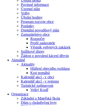
Úřední deska
Povinné informace
Územní plán
Volby
Úřední hodiny
Program rozvoje obce
Poplatky
Digitální povodňový plán
Zastupitelstvo obce
Rozpočet
Profil zadavatele
Věstník veřejných zakázek
Srážkové úhrny
Žádost o povolení kácení dřevin
Aktuálně
Aktuality
Hlášení obecního rozhlasu
Kraj pomáhá
Kalendář akcí - v obci
Kalendář akcí - v regionu
Turistické zajímavosti
Velký Kosíř
Organizace
Základní a Mateřská škola
Dům s chráněnými byty