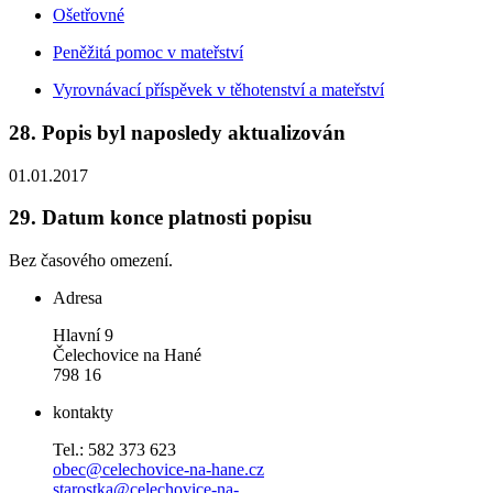
Ošetřovné
Peněžitá pomoc v mateřství
Vyrovnávací příspěvek v těhotenství a mateřství
28.
Popis byl naposledy aktualizován
01.01.2017
29.
Datum konce platnosti popisu
Bez časového omezení.
Adresa
Hlavní 9
Čelechovice na Hané
798 16
kontakty
Tel.: 582 373 623
obec@celechovice-na-hane.cz
starostka@celechovice-na-