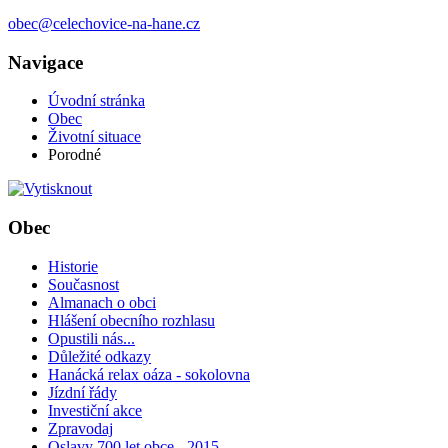
obec@celechovice-na-hane.cz
Navigace
Úvodní stránka
Obec
Životní situace
Porodné
Obec
Historie
Současnost
Almanach o obci
Hlášení obecního rozhlasu
Opustili nás...
Důležité odkazy
Hanácká relax oáza - sokolovna
Jízdní řády
Investiční akce
Zpravodaj
Oslavy 700 let obce - 2015