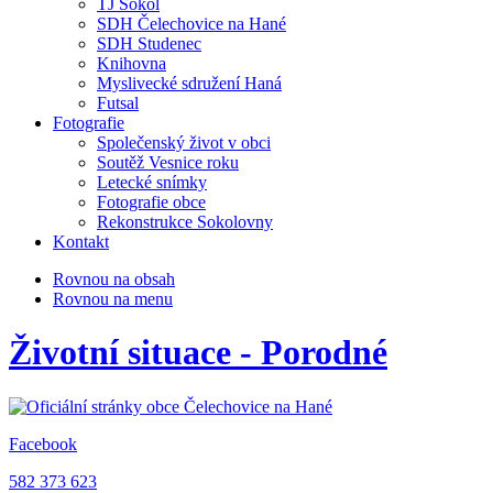
TJ Sokol
SDH Čelechovice na Hané
SDH Studenec
Knihovna
Myslivecké sdružení Haná
Futsal
Fotografie
Společenský život v obci
Soutěž Vesnice roku
Letecké snímky
Fotografie obce
Rekonstrukce Sokolovny
Kontakt
Rovnou na obsah
Rovnou na menu
Životní situace - Porodné
Facebook
582 373 623