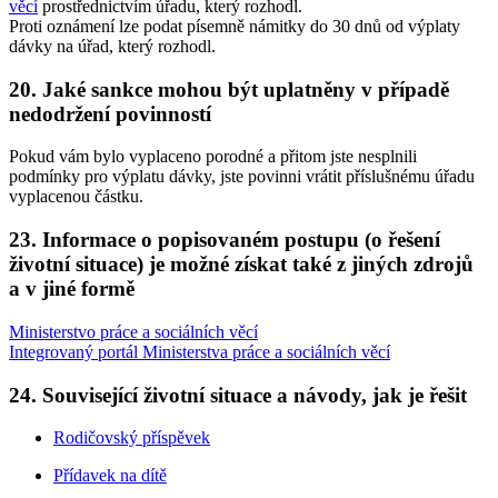
věcí
prostřednictvím úřadu, který rozhodl.
Proti oznámení lze podat písemně námitky do 30 dnů od výplaty
dávky na úřad, který rozhodl.
20.
Jaké sankce mohou být uplatněny v případě
nedodržení povinností
Pokud vám bylo vyplaceno porodné a přitom jste nesplnili
podmínky pro výplatu dávky, jste povinni vrátit příslušnému úřadu
vyplacenou částku.
23.
Informace o popisovaném postupu (o řešení
životní situace) je možné získat také z jiných zdrojů
a v jiné formě
Ministerstvo práce a sociálních věcí
Integrovaný portál Ministerstva práce a sociálních věcí
24.
Související životní situace a návody, jak je řešit
Rodičovský příspěvek
Přídavek na dítě