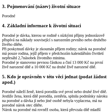
3.
Pojmenování (název) životní situace
Porodné
4.
Základní informace k životní situaci
Porodné je dávka, kterou se rodině s nízkými příjmy jednorázově
přispívá na náklady související s narozením prvního nebo druhého
živého dítěte.
Při poskytnutí dávky je zkoumán příjem rodiny; nárok na porodné
má pouze rodina, jejíž příjem v předchozím kalendářním čtvrtletí
nepřesáhl 2,7násobek životního minima.
Porodné je stanoveno pevnou částkou a činí 13 000 Kč na první
živě narozené dítě a 10 000 Kč na druhé živě narozené dítě.
5.
Kdo je oprávněn v této věci jednat (podat žádost
apod.)
Porodné náleží ženě, která porodila své první nebo druhé živé dítě.
Jestliže žena, která dítě porodila, zemřela, splnila podmínky nároku
na porodné a dávka jí nebo jiné osobě nebyla vyplacena, má na
porodné nárok otec dítěte.
Nárok na porodné má rovněž osoba, která převzala dítě mladší