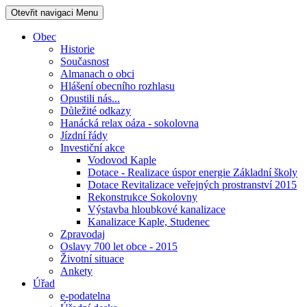
Otevřit navigaci
Menu
Obec
Historie
Současnost
Almanach o obci
Hlášení obecního rozhlasu
Opustili nás...
Důležité odkazy
Hanácká relax oáza - sokolovna
Jízdní řády
Investiční akce
Vodovod Kaple
Dotace - Realizace úspor energie Základní školy
Dotace Revitalizace veřejných prostranství 2015
Rekonstrukce Sokolovny
Výstavba hloubkové kanalizace
Kanalizace Kaple, Studenec
Zpravodaj
Oslavy 700 let obce - 2015
Životní situace
Ankety
Úřad
e-podatelna