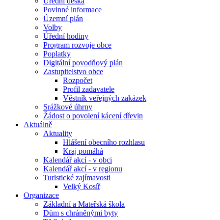
Úřední deska
Povinné informace
Územní plán
Volby
Úřední hodiny
Program rozvoje obce
Poplatky
Digitální povodňový plán
Zastupitelstvo obce
Rozpočet
Profil zadavatele
Věstník veřejných zakázek
Srážkové úhrny
Žádost o povolení kácení dřevin
Aktuálně
Aktuality
Hlášení obecního rozhlasu
Kraj pomáhá
Kalendář akcí - v obci
Kalendář akcí - v regionu
Turistické zajímavosti
Velký Kosíř
Organizace
Základní a Mateřská škola
Dům s chráněnými byty