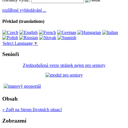
rozšířené vyhledávání ...
Překlad (translations)
Select Language
▼
Senioři
Zjednodušená verze stránek nejen pro seniory
Obsah
« Zpět na Strom životních situací
Zobrazení