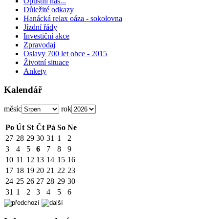
Opustili nás...
Důležité odkazy
Hanácká relax oáza - sokolovna
Jízdní řády
Investiční akce
Zpravodaj
Oslavy 700 let obce - 2015
Životní situace
Ankety
Kalendář
měsíc
rok
Po
Út
St
Čt
Pá
So
Ne
27
28
29
30
31
1
2
3
4
5
6
7
8
9
10
11
12
13
14
15
16
17
18
19
20
21
22
23
24
25
26
27
28
29
30
31
1
2
3
4
5
6