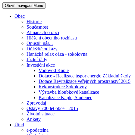
Otevřit navigaci
Menu
Obec
Historie
Současnost
Almanach o obci
Hlášení obecního rozhlasu
Opustili nás...
Důležité odkazy
Hanácká relax oáza - sokolovna
Jízdní řády
Investiční akce
Vodovod Kaple
Dotace - Realizace úspor energie Základní školy
Dotace Revitalizace veřejných prostranství 2015
Rekonstrukce Sokolovny
Výstavba hloubkové kanalizace
Kanalizace Kaple, Studenec
Zpravodaj
Oslavy 700 let obce - 2015
Životní situace
Ankety
Úřad
e-podatelna