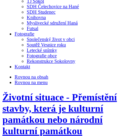
TJ Sokol
SDH Čelechovice na Hané
SDH Studenec
Knihovna
Myslivecké sdružení Haná
Futsal
Fotografie
Společenský život v obci
Soutěž Vesnice roku
Letecké snímky
Fotografie obce
Rekonstrukce Sokolovny
Kontakt
Rovnou na obsah
Rovnou na menu
Životní situace - Přemístění
stavby, která je kulturní
památkou nebo národní
kulturní památkou