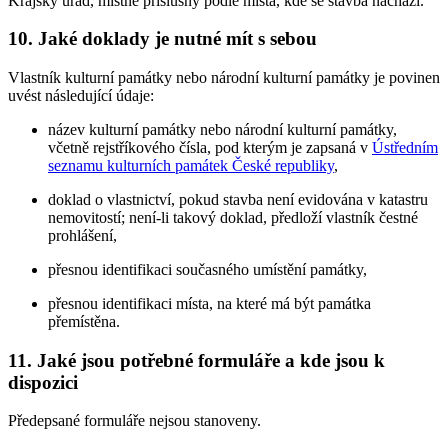
Krajský úřad, místně příslušný podle místa, kde se stavba nachází.
10.
Jaké doklady je nutné mít s sebou
Vlastník kulturní památky nebo národní kulturní památky je povinen
uvést následující údaje:
název kulturní památky nebo národní kulturní památky,
včetně rejstříkového čísla, pod kterým je zapsaná v
Ústředním
seznamu kulturních památek České republiky
,
doklad o vlastnictví, pokud stavba není evidována v katastru
nemovitostí; není-li takový doklad, předloží vlastník čestné
prohlášení,
přesnou identifikaci současného umístění památky,
přesnou identifikaci místa, na které má být památka
přemístěna.
11.
Jaké jsou potřebné formuláře a kde jsou k
dispozici
Předepsané formuláře nejsou stanoveny.