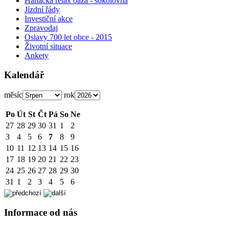
Hanácká relax oáza - sokolovna
Jízdní řády
Investiční akce
Zpravodaj
Oslavy 700 let obce - 2015
Životní situace
Ankety
Kalendář
měsíc
rok
Po
Út
St
Čt
Pá
So
Ne
27
28
29
30
31
1
2
3
4
5
6
7
8
9
10
11
12
13
14
15
16
17
18
19
20
21
22
23
24
25
26
27
28
29
30
31
1
2
3
4
5
6
Informace od nás