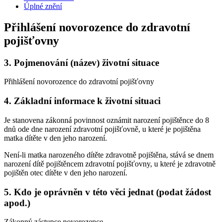
Úplné znění
Přihlášení novorozence do zdravotní
pojišťovny
3.
Pojmenování (název) životní situace
Přihlášení novorozence do zdravotní pojišťovny
4.
Základní informace k životní situaci
Je stanovena zákonná povinnost oznámit narození pojištěnce do 8
dnů ode dne narození zdravotní pojišťovně, u které je pojištěna
matka dítěte v den jeho narození.
Není-li matka narozeného dítěte zdravotně pojištěna, stává se dnem
narození dítě pojištěncem zdravotní pojišťovny, u které je zdravotně
pojištěn otec dítěte v den jeho narození.
5.
Kdo je oprávněn v této věci jednat (podat žádost
apod.)
Zákonný zástupce novorozence.