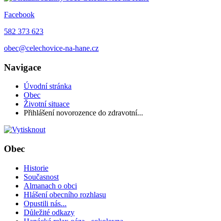
Facebook
582 373 623
obec@celechovice-na-hane.cz
Navigace
Úvodní stránka
Obec
Životní situace
Přihlášení novorozence do zdravotní...
Obec
Historie
Současnost
Almanach o obci
Hlášení obecního rozhlasu
Opustili nás...
Důležité odkazy