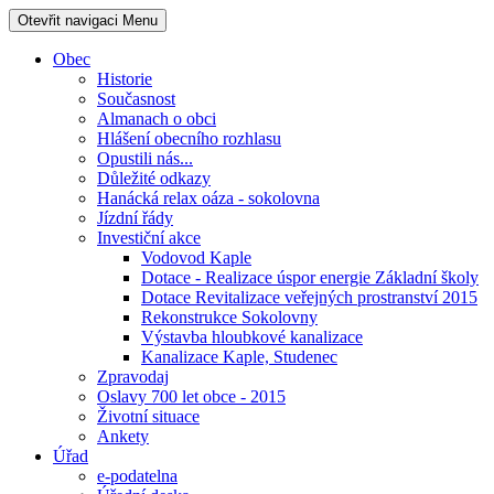
Otevřit navigaci
Menu
Obec
Historie
Současnost
Almanach o obci
Hlášení obecního rozhlasu
Opustili nás...
Důležité odkazy
Hanácká relax oáza - sokolovna
Jízdní řády
Investiční akce
Vodovod Kaple
Dotace - Realizace úspor energie Základní školy
Dotace Revitalizace veřejných prostranství 2015
Rekonstrukce Sokolovny
Výstavba hloubkové kanalizace
Kanalizace Kaple, Studenec
Zpravodaj
Oslavy 700 let obce - 2015
Životní situace
Ankety
Úřad
e-podatelna