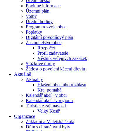
Úřední deska
Povinné informace
Územní plán
Volby
Úřední hodiny
Program rozvoje obce
Poplatky
Digitální povodňový plán
Zastupitelstvo obce
Rozpočet
Profil zadavatele
Věstník veřejných zakázek
Srážkové úhrny
Žádost o povolení kácení dřevin
Aktuálně
Aktuality
Hlášení obecního rozhlasu
Kraj pomáhá
Kalendář akcí - v obci
Kalendář akcí - v regionu
Turistické zajímavosti
Velký Kosíř
Organizace
Základní a Mateřská škola
Dům s chráněnými byty