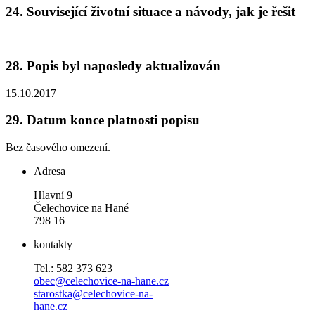
24.
Související životní situace a návody, jak je řešit
28.
Popis byl naposledy aktualizován
15.10.2017
29.
Datum konce platnosti popisu
Bez časového omezení.
Adresa
Hlavní 9
Čelechovice na Hané
798 16
kontakty
Tel.: 582 373 623
obec@celechovice-na-hane.cz
starostka@celechovice-na-
hane.cz