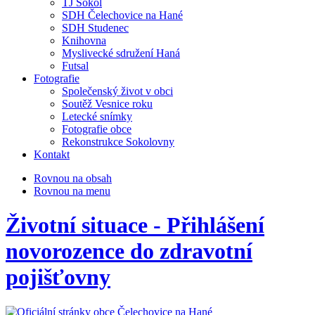
TJ Sokol
SDH Čelechovice na Hané
SDH Studenec
Knihovna
Myslivecké sdružení Haná
Futsal
Fotografie
Společenský život v obci
Soutěž Vesnice roku
Letecké snímky
Fotografie obce
Rekonstrukce Sokolovny
Kontakt
Rovnou na obsah
Rovnou na menu
Životní situace - Přihlášení
novorozence do zdravotní
pojišťovny