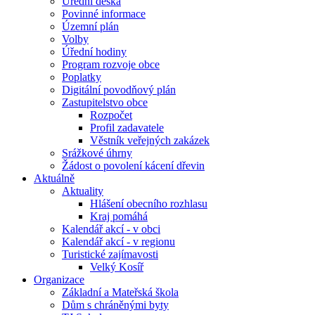
Úřední deska
Povinné informace
Územní plán
Volby
Úřední hodiny
Program rozvoje obce
Poplatky
Digitální povodňový plán
Zastupitelstvo obce
Rozpočet
Profil zadavatele
Věstník veřejných zakázek
Srážkové úhrny
Žádost o povolení kácení dřevin
Aktuálně
Aktuality
Hlášení obecního rozhlasu
Kraj pomáhá
Kalendář akcí - v obci
Kalendář akcí - v regionu
Turistické zajímavosti
Velký Kosíř
Organizace
Základní a Mateřská škola
Dům s chráněnými byty