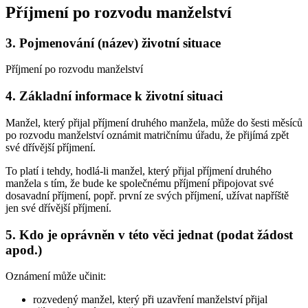
Příjmení po rozvodu manželství
3.
Pojmenování (název) životní situace
Příjmení po rozvodu manželství
4.
Základní informace k životní situaci
Manžel, který přijal příjmení druhého manžela, může do šesti měsíců
po rozvodu manželství oznámit matričnímu úřadu, že přijímá zpět
své dřívější příjmení.
To platí i tehdy, hodlá-li manžel, který přijal příjmení druhého
manžela s tím, že bude ke společnému příjmení připojovat své
dosavadní příjmení, popř. první ze svých příjmení, užívat napříště
jen své dřívější příjmení.
5.
Kdo je oprávněn v této věci jednat (podat žádost
apod.)
Oznámení může učinit:
rozvedený manžel, který při uzavření manželství přijal