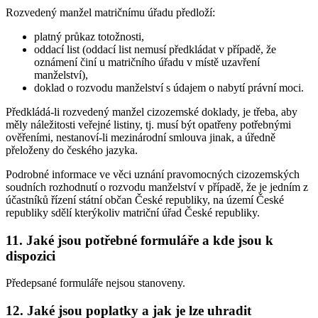
Rozvedený manžel matričnímu úřadu předloží:
platný průkaz totožnosti,
oddací list (oddací list nemusí předkládat v případě, že
oznámení činí u matričního úřadu v místě uzavření
manželství),
doklad o rozvodu manželství s údajem o nabytí právní moci.
Předkládá-li rozvedený manžel cizozemské doklady, je třeba, aby
měly náležitosti veřejné listiny, tj. musí být opatřeny potřebnými
ověřeními, nestanoví-li mezinárodní smlouva jinak, a úředně
přeloženy do českého jazyka.
Podrobné informace ve věci uznání pravomocných cizozemských
soudních rozhodnutí o rozvodu manželství v případě, že je jedním z
účastníků řízení státní občan České republiky, na území České
republiky sdělí kterýkoliv matriční úřad České republiky.
11.
Jaké jsou potřebné formuláře a kde jsou k
dispozici
Předepsané formuláře nejsou stanoveny.
12.
Jaké jsou poplatky a jak je lze uhradit