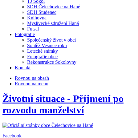
TJ Sokol
SDH Čelechovice na Hané
SDH Studenec
Knihovna
Myslivecké sdružení Haná
Futsal
Fotografie
Společenský život v obci
Soutěž Vesnice roku
Letecké snímky
Fotografie obce
Rekonstrukce Sokolovny
Kontakt
Rovnou na obsah
Rovnou na menu
Životní situace - Příjmení po
rozvodu manželství
Facebook