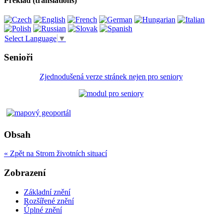
Překlad (translations)
Select Language
▼
Senioři
Zjednodušená verze stránek nejen pro seniory
Obsah
« Zpět na Strom životních situací
Zobrazení
Základní znění
Rozšířené znění
Úplné znění