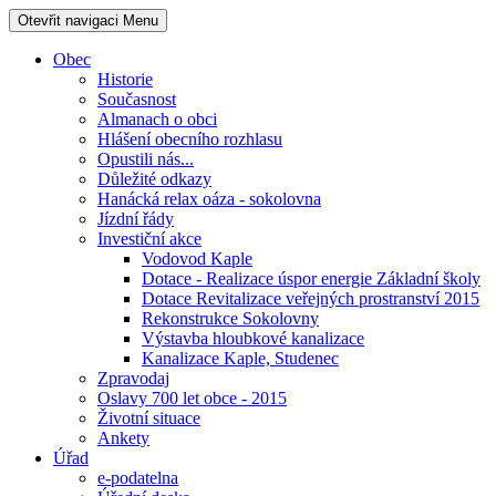
Otevřit navigaci
Menu
Obec
Historie
Současnost
Almanach o obci
Hlášení obecního rozhlasu
Opustili nás...
Důležité odkazy
Hanácká relax oáza - sokolovna
Jízdní řády
Investiční akce
Vodovod Kaple
Dotace - Realizace úspor energie Základní školy
Dotace Revitalizace veřejných prostranství 2015
Rekonstrukce Sokolovny
Výstavba hloubkové kanalizace
Kanalizace Kaple, Studenec
Zpravodaj
Oslavy 700 let obce - 2015
Životní situace
Ankety
Úřad
e-podatelna