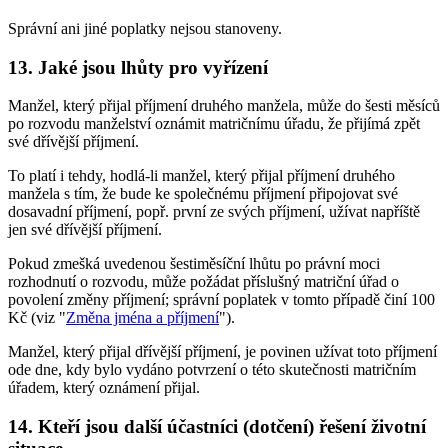
Správní ani jiné poplatky nejsou stanoveny.
13.
Jaké jsou lhůty pro vyřízení
Manžel, který přijal příjmení druhého manžela, může do šesti měsíců
po rozvodu manželství oznámit matričnímu úřadu, že přijímá zpět
své dřívější příjmení.
To platí i tehdy, hodlá-li manžel, který přijal příjmení druhého
manžela s tím, že bude ke společnému příjmení připojovat své
dosavadní příjmení, popř. první ze svých příjmení, užívat napříště
jen své dřívější příjmení.
Pokud zmešká uvedenou šestiměsíční lhůtu po právní moci
rozhodnutí o rozvodu, může požádat příslušný matriční úřad o
povolení změny příjmení; správní poplatek v tomto případě činí 100
Kč (viz "
Změna jména a příjmení
").
Manžel, který přijal dřívější příjmení, je povinen užívat toto příjmení
ode dne, kdy bylo vydáno potvrzení o této skutečnosti matričním
úřadem, který oznámení přijal.
14.
Kteří jsou další účastníci (dotčení) řešení životní