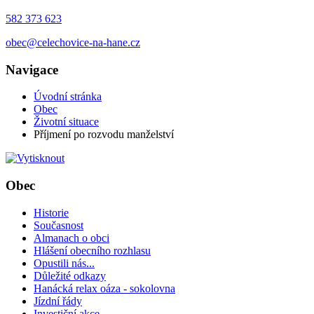
582 373 623
obec@celechovice-na-hane.cz
Navigace
Úvodní stránka
Obec
Životní situace
Příjmení po rozvodu manželství
Obec
Historie
Současnost
Almanach o obci
Hlášení obecního rozhlasu
Opustili nás...
Důležité odkazy
Hanácká relax oáza - sokolovna
Jízdní řády
Investiční akce