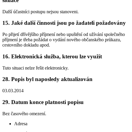
situace
Další účastníci postupu nejsou stanoveni.
15.
Jaké další činnosti jsou po žadateli požadovány
Po přijetí dřívějšího příjmení nebo upuštění od užívání společného
příjmení je třeba požádat o vydání nového občanského průkazu,
cestovního dokladu apod.
16.
Elektronická služba, kterou lze využít
Tuto situaci nelze řešit elektronicky.
28.
Popis byl naposledy aktualizován
03.03.2014
29.
Datum konce platnosti popisu
Bez časového omezení.
Adresa