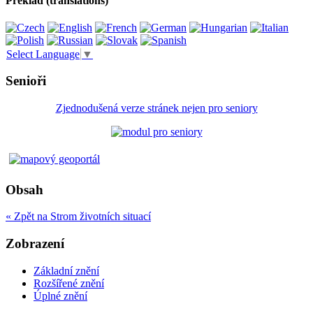
Překlad (translations)
Select Language
▼
Senioři
Zjednodušená verze stránek nejen pro seniory
Obsah
« Zpět na Strom životních situací
Zobrazení
Základní znění
Rozšířené znění
Úplné znění