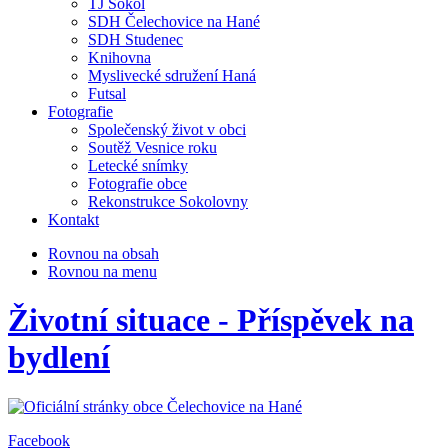
TJ Sokol
SDH Čelechovice na Hané
SDH Studenec
Knihovna
Myslivecké sdružení Haná
Futsal
Fotografie
Společenský život v obci
Soutěž Vesnice roku
Letecké snímky
Fotografie obce
Rekonstrukce Sokolovny
Kontakt
Rovnou na obsah
Rovnou na menu
Životní situace - Příspěvek na
bydlení
Facebook