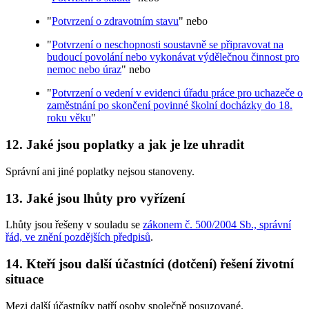
"
Potvrzení o zdravotním stavu
" nebo
"
Potvrzení o neschopnosti soustavně se připravovat na
budoucí povolání nebo vykonávat výdělečnou činnost pro
nemoc nebo úraz
" nebo
"
Potvrzení o vedení v evidenci úřadu práce pro uchazeče o
zaměstnání po skončení povinné školní docházky do 18.
roku věku
"
12.
Jaké jsou poplatky a jak je lze uhradit
Správní ani jiné poplatky nejsou stanoveny.
13.
Jaké jsou lhůty pro vyřízení
Lhůty jsou řešeny v souladu se
zákonem č. 500/2004 Sb., správní
řád, ve znění pozdějších předpisů
.
14.
Kteří jsou další účastníci (dotčení) řešení životní
situace
Mezi další účastníky patří osoby společně posuzované.