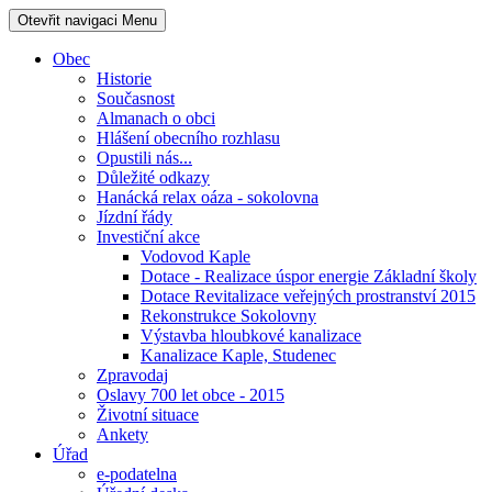
Otevřit navigaci
Menu
Obec
Historie
Současnost
Almanach o obci
Hlášení obecního rozhlasu
Opustili nás...
Důležité odkazy
Hanácká relax oáza - sokolovna
Jízdní řády
Investiční akce
Vodovod Kaple
Dotace - Realizace úspor energie Základní školy
Dotace Revitalizace veřejných prostranství 2015
Rekonstrukce Sokolovny
Výstavba hloubkové kanalizace
Kanalizace Kaple, Studenec
Zpravodaj
Oslavy 700 let obce - 2015
Životní situace
Ankety
Úřad
e-podatelna