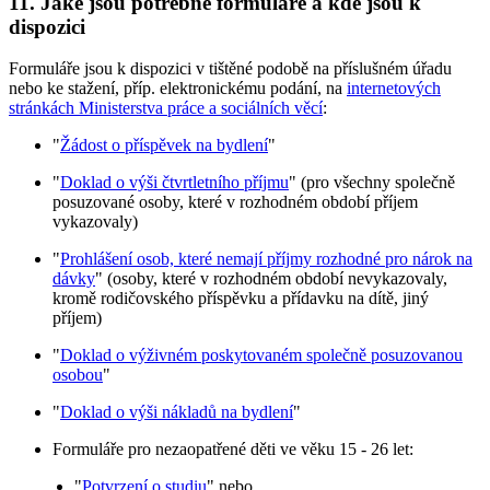
11.
Jaké jsou potřebné formuláře a kde jsou k
dispozici
Formuláře jsou k dispozici v tištěné podobě na příslušném úřadu
nebo ke stažení, příp. elektronickému podání, na
internetových
stránkách Ministerstva práce a sociálních věcí
:
"
Žádost o příspěvek na bydlení
"
"
Doklad o výši čtvrtletního příjmu
" (pro všechny společně
posuzované osoby, které v rozhodném období příjem
vykazovaly)
"
Prohlášení osob, které nemají příjmy rozhodné pro nárok na
dávky
" (osoby, které v rozhodném období nevykazovaly,
kromě rodičovského příspěvku a přídavku na dítě, jiný
příjem)
"
Doklad o výživném poskytovaném společně posuzovanou
osobou
"
"
Doklad o výši nákladů na bydlení
"
Formuláře pro nezaopatřené děti ve věku 15 - 26 let:
"
Potvrzení o studiu
" nebo