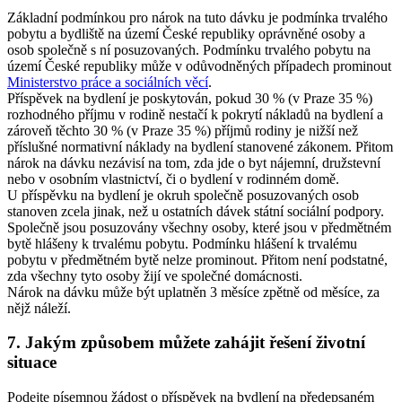
Základní podmínkou pro nárok na tuto dávku je podmínka trvalého
pobytu a bydliště na území České republiky oprávněné osoby a
osob společně s ní posuzovaných. Podmínku trvalého pobytu na
území České republiky může v odůvodněných případech prominout
Ministerstvo práce a sociálních věcí
.
Příspěvek na bydlení je poskytován, pokud 30 % (v Praze 35 %)
rozhodného příjmu v rodině nestačí k pokrytí nákladů na bydlení a
zároveň těchto 30 % (v Praze 35 %) příjmů rodiny je nižší než
příslušné normativní náklady na bydlení stanovené zákonem. Přitom
nárok na dávku nezávisí na tom, zda jde o byt nájemní, družstevní
nebo v osobním vlastnictví, či o bydlení v rodinném domě.
U příspěvku na bydlení je okruh společně posuzovaných osob
stanoven zcela jinak, než u ostatních dávek státní sociální podpory.
Společně jsou posuzovány všechny osoby, které jsou v předmětném
bytě hlášeny k trvalému pobytu. Podmínku hlášení k trvalému
pobytu v předmětném bytě nelze prominout. Přitom není podstatné,
zda všechny tyto osoby žijí ve společné domácnosti.
Nárok na dávku může být uplatněn 3 měsíce zpětně od měsíce, za
nějž náleží.
7.
Jakým způsobem můžete zahájit řešení životní
situace
Podejte písemnou žádost o příspěvek na bydlení na předepsaném