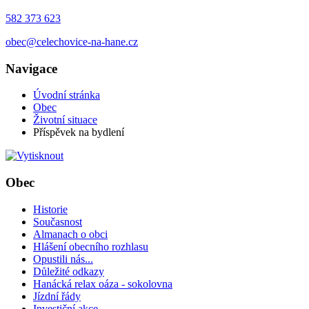
582 373 623
obec@celechovice-na-hane.cz
Navigace
Úvodní stránka
Obec
Životní situace
Příspěvek na bydlení
Obec
Historie
Současnost
Almanach o obci
Hlášení obecního rozhlasu
Opustili nás...
Důležité odkazy
Hanácká relax oáza - sokolovna
Jízdní řády
Investiční akce