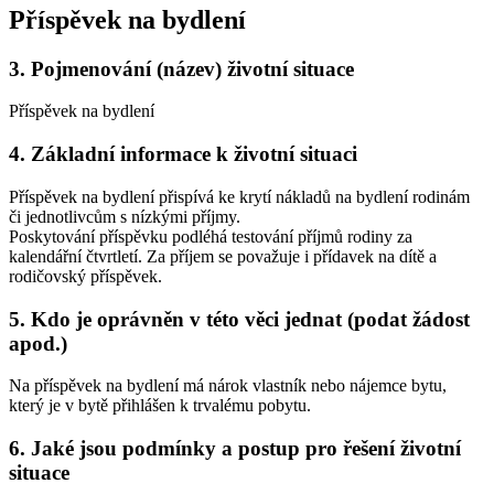
Příspěvek na bydlení
3.
Pojmenování (název) životní situace
Příspěvek na bydlení
4.
Základní informace k životní situaci
Příspěvek na bydlení přispívá ke krytí nákladů na bydlení rodinám
či jednotlivcům s nízkými příjmy.
Poskytování příspěvku podléhá testování příjmů rodiny za
kalendářní čtvrtletí. Za příjem se považuje i přídavek na dítě a
rodičovský příspěvek.
5.
Kdo je oprávněn v této věci jednat (podat žádost
apod.)
Na příspěvek na bydlení má nárok vlastník nebo nájemce bytu,
který je v bytě přihlášen k trvalému pobytu.
6.
Jaké jsou podmínky a postup pro řešení životní
situace