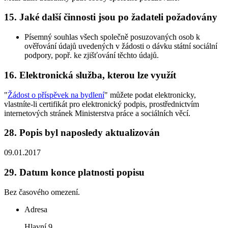
15.
Jaké další činnosti jsou po žadateli požadovány
Písemný souhlas všech společně posuzovaných osob k
ověřování údajů uvedených v žádosti o dávku státní sociální
podpory, popř. ke zjišťování těchto údajů.
16.
Elektronická služba, kterou lze využít
"
Žádost o příspěvek na bydlení
" můžete podat elektronicky,
vlastníte-li certifikát pro elektronický podpis, prostřednictvím
internetových stránek Ministerstva práce a sociálních věcí.
28.
Popis byl naposledy aktualizován
09.01.2017
29.
Datum konce platnosti popisu
Bez časového omezení.
Adresa
Hlavní 9