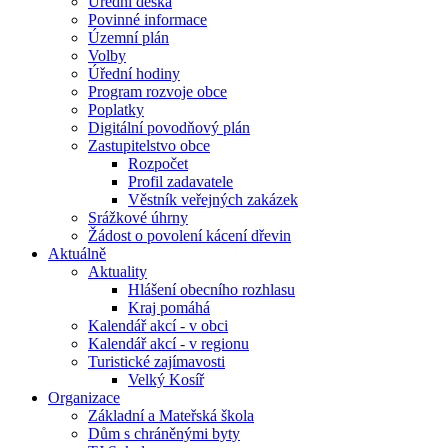
Úřední deska
Povinné informace
Územní plán
Volby
Úřední hodiny
Program rozvoje obce
Poplatky
Digitální povodňový plán
Zastupitelstvo obce
Rozpočet
Profil zadavatele
Věstník veřejných zakázek
Srážkové úhrny
Žádost o povolení kácení dřevin
Aktuálně
Aktuality
Hlášení obecního rozhlasu
Kraj pomáhá
Kalendář akcí - v obci
Kalendář akcí - v regionu
Turistické zajímavosti
Velký Kosíř
Organizace
Základní a Mateřská škola
Dům s chráněnými byty