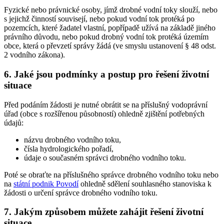
Fyzické nebo právnické osoby, jímž drobné vodní toky slouží, nebo
s jejichž činností souvisejí, nebo pokud vodní tok protéká po
pozemcích, které žadatel vlastní, popřípadě užívá na základě jiného
právního důvodu, nebo pokud drobný vodní tok protéká územím
obce, která o převzetí správy žádá (ve smyslu ustanovení § 48 odst.
2 vodního zákona).
6.
Jaké jsou podmínky a postup pro řešení životní
situace
Před podáním žádosti je nutné obrátit se na příslušný vodoprávní
úřad (obce s rozšířenou působností) ohledně zjištění potřebných
údajů:
názvu drobného vodního toku,
čísla hydrologického pořadí,
údaje o současném správci drobného vodního toku.
Poté se obraťte na příslušného správce drobného vodního toku nebo
na
státní podnik Povodí
ohledně sdělení souhlasného stanoviska k
žádosti o určení správce drobného vodního toku.
7.
Jakým způsobem můžete zahájit řešení životní
situace