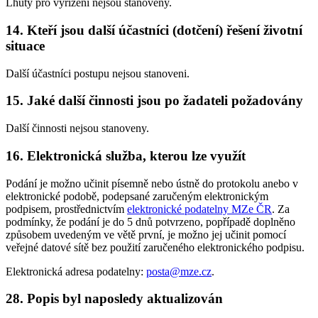
Lhůty pro vyřízení nejsou stanoveny.
14.
Kteří jsou další účastníci (dotčení) řešení životní
situace
Další účastníci postupu nejsou stanoveni.
15.
Jaké další činnosti jsou po žadateli požadovány
Další činnosti nejsou stanoveny.
16.
Elektronická služba, kterou lze využít
Podání je možno učinit písemně nebo ústně do protokolu anebo v
elektronické podobě, podepsané zaručeným elektronickým
podpisem, prostřednictvím
elektronické podatelny MZe ČR
. Za
podmínky, že podání je do 5 dnů potvrzeno, popřípadě doplněno
způsobem uvedeným ve větě první, je možno jej učinit pomocí
veřejné datové sítě bez použití zaručeného elektronického podpisu.
Elektronická adresa podatelny:
posta@mze.cz
.
28.
Popis byl naposledy aktualizován