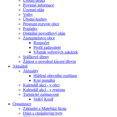
Úřední deska
Povinné informace
Územní plán
Volby
Úřední hodiny
Program rozvoje obce
Poplatky
Digitální povodňový plán
Zastupitelstvo obce
Rozpočet
Profil zadavatele
Věstník veřejných zakázek
Srážkové úhrny
Žádost o povolení kácení dřevin
Aktuálně
Aktuality
Hlášení obecního rozhlasu
Kraj pomáhá
Kalendář akcí - v obci
Kalendář akcí - v regionu
Turistické zajímavosti
Velký Kosíř
Organizace
Základní a Mateřská škola
Dům s chráněnými byty