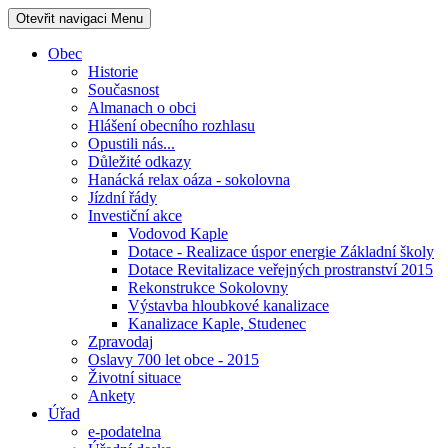
Otevřit navigaci
Menu
Obec
Historie
Současnost
Almanach o obci
Hlášení obecního rozhlasu
Opustili nás...
Důležité odkazy
Hanácká relax oáza - sokolovna
Jízdní řády
Investiční akce
Vodovod Kaple
Dotace - Realizace úspor energie Základní školy
Dotace Revitalizace veřejných prostranství 2015
Rekonstrukce Sokolovny
Výstavba hloubkové kanalizace
Kanalizace Kaple, Studenec
Zpravodaj
Oslavy 700 let obce - 2015
Životní situace
Ankety
Úřad
e-podatelna