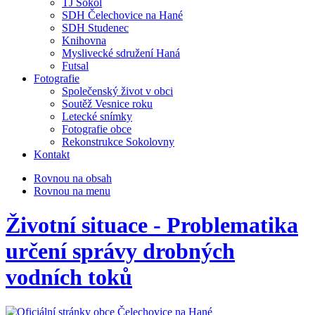
TJ Sokol
SDH Čelechovice na Hané
SDH Studenec
Knihovna
Myslivecké sdružení Haná
Futsal
Fotografie
Společenský život v obci
Soutěž Vesnice roku
Letecké snímky
Fotografie obce
Rekonstrukce Sokolovny
Kontakt
Rovnou na obsah
Rovnou na menu
Životní situace - Problematika
určení správy drobných
vodních toků