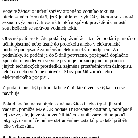
Podejte žádost o určení správy drobného vodního toku na
předepsaném formuláři, jenž je přílohou vyhlášky, kterou se stanoví
seznam významných vodních toků a způsob provádění činností
souvisejících se správou vodních toků.
Obecně platí pro každé podání správní řád - tzn. že podání je možno
učinit písemně nebo ústně do protokolu anebo v elektronické
podobě podepsané zaručeným elektronickým podpisem. Za
podmínky, že podání je do 5 dnů potvrzeno, popřípadě doplněno
způsobem uvedeným ve větě první, je možno jej učinit pomocí
jiných technických prostředků, zejména prostřednictvím dálnopisu,
telefaxu nebo veřejné datové sítě bez použití zaručeného
elektronického podpisu.
Z podání musí být patrno, kdo je činí, které věci se týká a co se
navrhuje.
Pokud podání nemá předepsané náležitosti nebo trpí-li jinými
vadami, pomůže MZe ČR podateli nedostatky odstranit, popřípadě
jej vyzve, aby je ve stanovené lhůtě odstranil; zároveň ho poučí,
jaký význam může mít neodstranění nedostatků pro další průběh
jeho vyřizování.
8.
Na které instituci životní situaci řešit