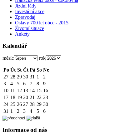
Hanácká relax oáza - sokolovna
Jízdní řády
Investiční akce
Zpravodaj
Oslavy 700 let obce - 2015
Životní situace
Ankety
Kalendář
měsíc
rok
Po
Út
St
Čt
Pá
So
Ne
27
28
29
30
31
1
2
3
4
5
6
7
8
9
10
11
12
13
14
15
16
17
18
19
20
21
22
23
24
25
26
27
28
29
30
31
1
2
3
4
5
6
Informace od nás