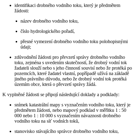
identifikaci drobného vodního toku, který je předmětem
žádosti:
název drobného vodního toku,
číslo hydrologického pořadí,
přesné vymezení drobného vodního toku polohopisnými
údaji;
zdůvodnění žádosti pro převzetí správy drobného vodního
toku, zejména s uvedením skutečností, že drobný vodní tok
žadateli slouží nebo s jeho činností souvisí nebo že protéká po
pozemcích, které žadatel vlastní, popřípadě užívá na základě
jiného právního důvodu, nebo že drobný vodní tok protéká
územím obce, která o převzetí správy žádá.
K vyplněné žádosti se připojí následující doklady a podklady:
snímek katastrální mapy s vyznačením vodního toku, který je
předmětem žádosti, nebo mapový podklad v měřítku 1 : 50
000 nebo 1 : 10 000 s vyznačením návaznosti drobného
vodního toku na síť vodních toků,
stanovisko stávajícího správce drobného vodního toku,