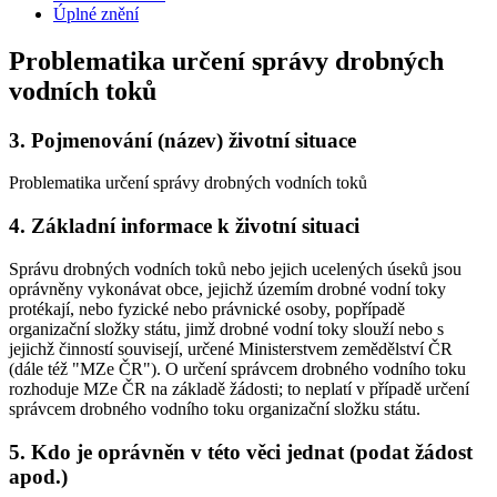
Úplné znění
Problematika určení správy drobných
vodních toků
3.
Pojmenování (název) životní situace
Problematika určení správy drobných vodních toků
4.
Základní informace k životní situaci
Správu drobných vodních toků nebo jejich ucelených úseků jsou
oprávněny vykonávat obce, jejichž územím drobné vodní toky
protékají, nebo fyzické nebo právnické osoby, popřípadě
organizační složky státu, jimž drobné vodní toky slouží nebo s
jejichž činností souvisejí, určené Ministerstvem zemědělství ČR
(dále též "MZe ČR"). O určení správcem drobného vodního toku
rozhoduje MZe ČR na základě žádosti; to neplatí v případě určení
správcem drobného vodního toku organizační složku státu.
5.
Kdo je oprávněn v této věci jednat (podat žádost
apod.)