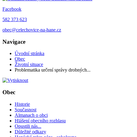
Facebook
582 373 623
obec@celechovice-na-hane.cz
Navigace
Úvodní stránka
Obec
Životní situace
Problematika určení správy drobných...
Obec
Historie
Současnost
Almanach o obci
Hlášení obecního rozhlasu
Opustili nás...
Důležité odkazy