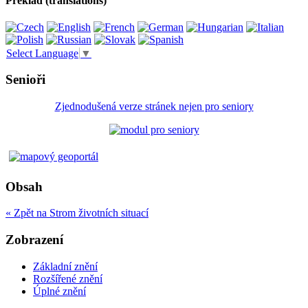
Překlad (translations)
Select Language
▼
Senioři
Zjednodušená verze stránek nejen pro seniory
Obsah
« Zpět na Strom životních situací
Zobrazení
Základní znění
Rozšířené znění
Úplné znění