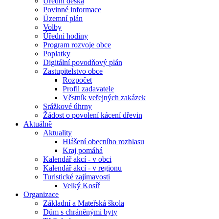
Úřední deska
Povinné informace
Územní plán
Volby
Úřední hodiny
Program rozvoje obce
Poplatky
Digitální povodňový plán
Zastupitelstvo obce
Rozpočet
Profil zadavatele
Věstník veřejných zakázek
Srážkové úhrny
Žádost o povolení kácení dřevin
Aktuálně
Aktuality
Hlášení obecního rozhlasu
Kraj pomáhá
Kalendář akcí - v obci
Kalendář akcí - v regionu
Turistické zajímavosti
Velký Kosíř
Organizace
Základní a Mateřská škola
Dům s chráněnými byty