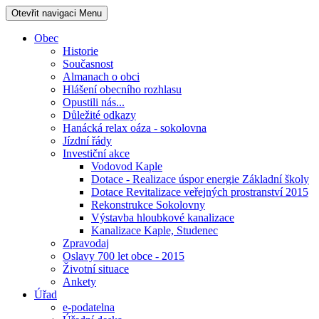
Otevřit navigaci
Menu
Obec
Historie
Současnost
Almanach o obci
Hlášení obecního rozhlasu
Opustili nás...
Důležité odkazy
Hanácká relax oáza - sokolovna
Jízdní řády
Investiční akce
Vodovod Kaple
Dotace - Realizace úspor energie Základní školy
Dotace Revitalizace veřejných prostranství 2015
Rekonstrukce Sokolovny
Výstavba hloubkové kanalizace
Kanalizace Kaple, Studenec
Zpravodaj
Oslavy 700 let obce - 2015
Životní situace
Ankety
Úřad
e-podatelna