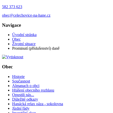
582 373 623
obec@celechovice-na-hane.cz
Navigace
Úvodní stránka
Obec
Životní situace
Prominutí (příslušenství) daně
Obec
Historie
Současnost
Almanach o obci
Hlášení obecního rozhlasu
Opustili nás...
Důležité odkazy
Hanácká relax oáza - sokolovna
Jízdní řády
Investiční akce