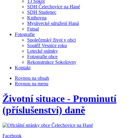
TJ Sokol
SDH Čelechovice na Hané
SDH Studenec
Knihovna
Myslivecké sdružení Haná
Futsal
Fotografie
Společenský život v obci
Soutěž Vesnice roku
Letecké snímky
Fotografie obce
Rekonstrukce Sokolovny
Kontakt
Rovnou na obsah
Rovnou na menu
Životní situace - Prominutí
(příslušenství) daně
Facebook