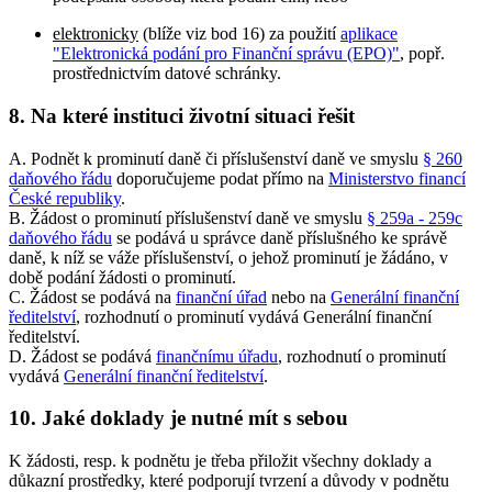
elektronicky
(blíže viz bod 16) za použití
aplikace
"Elektronická podání pro Finanční správu (EPO)"
, popř.
prostřednictvím datové schránky.
8.
Na které instituci životní situaci řešit
A. Podnět k prominutí daně či příslušenství daně ve smyslu
§ 260
daňového řádu
doporučujeme podat přímo na
Ministerstvo financí
České republiky
.
B. Žádost o prominutí příslušenství daně ve smyslu
§ 259a - 259c
daňového řádu
se podává u správce daně příslušného ke správě
daně, k níž se váže příslušenství, o jehož prominutí je žádáno, v
době podání žádosti o prominutí.
C. Žádost se podává na
finanční úřad
nebo na
Generální finanční
ředitelství
, rozhodnutí o prominutí vydává Generální finanční
ředitelství.
D. Žádost se podává
finančnímu úřadu
, rozhodnutí o prominutí
vydává
Generální finanční ředitelství
.
10.
Jaké doklady je nutné mít s sebou
K žádosti, resp. k podnětu je třeba přiložit všechny doklady a
důkazní prostředky, které podporují tvrzení a důvody v podnětu