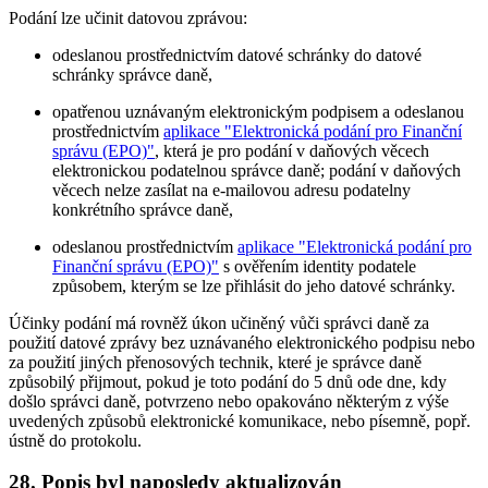
Podání lze učinit datovou zprávou:
odeslanou prostřednictvím datové schránky do datové
schránky správce daně,
opatřenou uznávaným elektronickým podpisem a odeslanou
prostřednictvím
aplikace "Elektronická podání pro Finanční
správu (EPO)"
, která je pro podání v daňových věcech
elektronickou podatelnou správce daně; podání v daňových
věcech nelze zasílat na e-mailovou adresu podatelny
konkrétního správce daně,
odeslanou prostřednictvím
aplikace "Elektronická podání pro
Finanční správu (EPO)"
s ověřením identity podatele
způsobem, kterým se lze přihlásit do jeho datové schránky.
Účinky podání má rovněž úkon učiněný vůči správci daně za
použití datové zprávy bez uznávaného elektronického podpisu nebo
za použití jiných přenosových technik, které je správce daně
způsobilý přijmout, pokud je toto podání do 5 dnů ode dne, kdy
došlo správci daně, potvrzeno nebo opakováno některým z výše
uvedených způsobů elektronické komunikace, nebo písemně, popř.
ústně do protokolu.
28.
Popis byl naposledy aktualizován