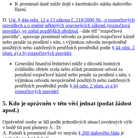
K prominutí daně může dojít v kterémkoliv stádiu daňového
řízení.
D.
Ust. § 44a odst. 12 a 13 zákona č. 218/2000 Sb., o rozpočtových
pravidlech a o změně některých souvisejících zákonů (rozpočtová
pravidla), ve znění pozdějších předpisů
- dále též "rozpočtová
pravidla", upravuje prominutí odvodu za porušení rozpočtové kázně
nebo penále za prodlení s ním, s výjimkou odvodu neoprávněně
použitých nebo zadržených peněžních prostředků podle
§ 44 odst. 2
písm. a) a b) rozpočtových pravidel
.
Generální finanční ředitelství může z důvodů hodných
zvláštního zřetele zcela nebo zčásti prominout odvod za
porušení rozpočtové kázně nebo penále za prodlení s ním, s
výjimkou odvodu neoprávněně použitých nebo zadržených
peněžních prostředků podle
§ 44 odst. 2 písm. a) a b)
rozpočtových pravidel
.
5.
Kdo je oprávněn v této věci jednat (podat žádost
apod.)
Oprávněné osoby se liší podle jednotlivých situací uvedených výše
v bodě 04 pod písmeny A - D:
A. Podnět k prominutí daně ve smyslu
§ 260 daňového řádu
je