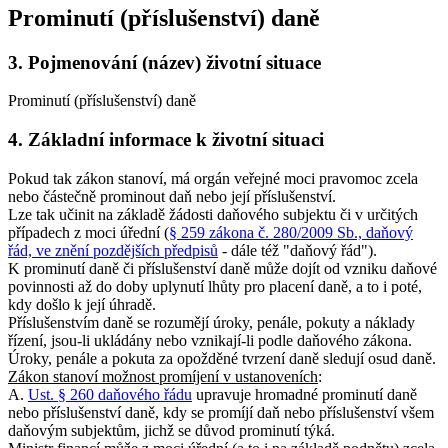
Prominutí (příslušenství) daně
3.
Pojmenování (název) životní situace
Prominutí (příslušenství) daně
4.
Základní informace k životní situaci
Pokud tak zákon stanoví, má orgán veřejné moci pravomoc zcela
nebo částečně prominout daň nebo její příslušenství.
Lze tak učinit na základě žádosti daňového subjektu či v určitých
případech z moci úřední (
§ 259 zákona č. 280/2009 Sb., daňový
řád, ve znění pozdějších předpisů
- dále též "daňový řád").
K prominutí daně či příslušenství daně může dojít od vzniku daňové
povinnosti až do doby uplynutí lhůty pro placení daně, a to i poté,
kdy došlo k její úhradě.
Příslušenstvím daně se rozumějí úroky, penále, pokuty a náklady
řízení, jsou-li ukládány nebo vznikají-li podle daňového zákona.
Úroky, penále a pokuta za opožděné tvrzení daně sledují osud daně.
Zákon stanoví možnost promíjení v ustanoveních
:
A.
Ust. § 260 daňového řádu
upravuje hromadné prominutí daně
nebo příslušenství daně, kdy se promíjí daň nebo příslušenství všem
daňovým subjektům, jichž se důvod prominutí týká.