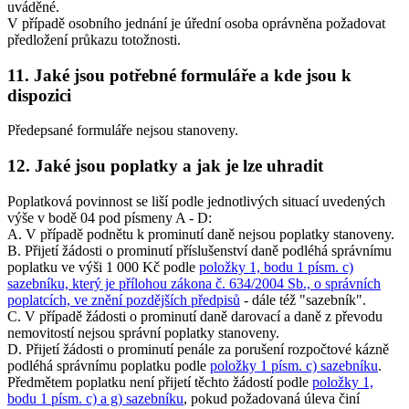
uváděné.
V případě osobního jednání je úřední osoba oprávněna požadovat
předložení průkazu totožnosti.
11.
Jaké jsou potřebné formuláře a kde jsou k
dispozici
Předepsané formuláře nejsou stanoveny.
12.
Jaké jsou poplatky a jak je lze uhradit
Poplatková povinnost se liší podle jednotlivých situací uvedených
výše v bodě 04 pod písmeny A - D:
A. V případě podnětu k prominutí daně nejsou poplatky stanoveny.
B. Přijetí žádosti o prominutí příslušenství daně podléhá správnímu
poplatku ve výši 1 000 Kč podle
položky 1, bodu 1 písm. c)
sazebníku, který je přílohou zákona č. 634/2004 Sb., o správních
poplatcích, ve znění pozdějších předpisů
- dále též "sazebník".
C. V případě žádosti o prominutí daně darovací a daně z převodu
nemovitostí nejsou správní poplatky stanoveny.
D. Přijetí žádosti o prominutí penále za porušení rozpočtové kázně
podléhá správnímu poplatku podle
položky 1 písm. c) sazebníku
.
Předmětem poplatku není přijetí těchto žádostí podle
položky 1,
bodu 1 písm. c) a g) sazebníku
, pokud požadovaná úleva činí