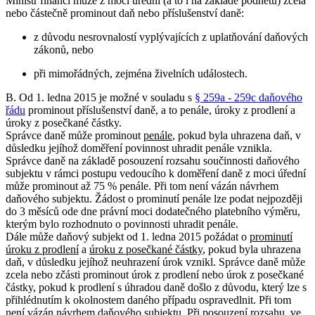
Ministr financí může z moci úřední (a to i na základě podnětu) zcela
nebo částečně prominout daň nebo příslušenství daně:
z důvodu nesrovnalostí vyplývajících z uplatňování daňových
zákonů, nebo
při mimořádných, zejména živelních událostech.
B. Od 1. ledna 2015 je možné v souladu s
§ 259a - 259c daňového
řádu
prominout příslušenství daně, a to penále, úroky z prodlení a
úroky z posečkané částky.
Správce daně může prominout
penále
, pokud byla uhrazena daň, v
důsledku jejíhož doměření povinnost uhradit penále vznikla.
Správce daně na základě posouzení rozsahu součinnosti daňového
subjektu v rámci postupu vedoucího k doměření daně z moci úřední
může prominout až 75 % penále. Při tom není vázán návrhem
daňového subjektu. Žádost o prominutí penále lze podat nejpozději
do 3 měsíců ode dne právní moci dodatečného platebního výměru,
kterým bylo rozhodnuto o povinnosti uhradit penále.
Dále může daňový subjekt od 1. ledna 2015 požádat o
prominutí
úroku z prodlení
a
úroku z posečkané částky
, pokud byla uhrazena
daň, v důsledku jejíhož neuhrazení úrok vznikl. Správce daně může
zcela nebo zčásti prominout úrok z prodlení nebo úrok z posečkané
částky, pokud k prodlení s úhradou daně došlo z důvodu, který lze s
přihlédnutím k okolnostem daného případu ospravedlnit. Při tom
není vázán návrhem daňového subjektu. Při posouzení rozsahu, ve