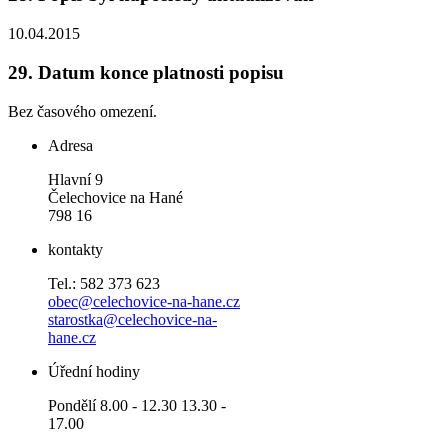
10.04.2015
29.
Datum konce platnosti popisu
Bez časového omezení.
Adresa
Hlavní 9
Čelechovice na Hané
798 16
kontakty
Tel.: 582 373 623
obec@celechovice-na-hane.cz
starostka@celechovice-na-
hane.cz
Úřední hodiny
Pondělí 8.00 - 12.30 13.30 -
17.00