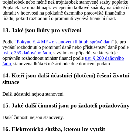
trojnásobek nebo méně než trojnásobek stanovené sazby poplatku.
Poplatek lze uhradit např. vylepením kolkové známky na žádost či
uhradit v hotovosti na pokladně územního pracoviště finančního
úřadu, pokud rozhodnutí o prominutí vydává finanční úřad.
13.
Jaké jsou lhůty pro vyřízení
Podle "
Pokynu č. 4 MF - o stanovení lhůt při správě daní
" je pro
vydání rozhodnutí o prominutí daně nebo příslušenství daně podle
ust. § 259 daňového řádu
, s výjimkou případů, ve kterých je
oprávněn rozhodnout ministr financí podle
ust. § 260 daňového
řádu
, stanovena lhůta 6 měsíců ode dne doručení podání.
14.
Kteří jsou další účastníci (dotčení) řešení životní
situace
Další účastníci nejsou stanoveni.
15.
Jaké další činnosti jsou po žadateli požadovány
Další činnosti nejsou stanoveny.
16.
Elektronická služba, kterou lze využít