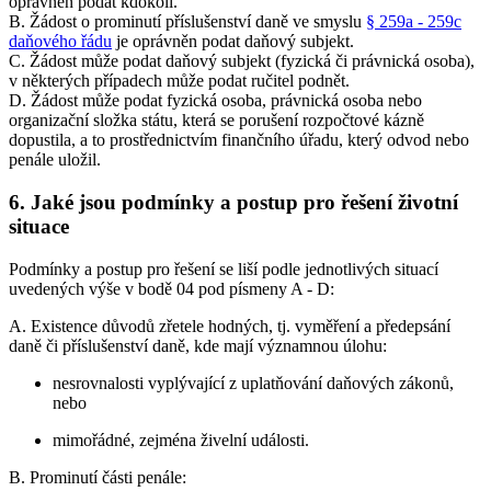
oprávněn podat kdokoli.
B. Žádost o prominutí příslušenství daně ve smyslu
§ 259a - 259c
daňového řádu
je oprávněn podat daňový subjekt.
C. Žádost může podat daňový subjekt (fyzická či právnická osoba),
v některých případech může podat ručitel podnět.
D. Žádost může podat fyzická osoba, právnická osoba nebo
organizační složka státu, která se porušení rozpočtové kázně
dopustila, a to prostřednictvím finančního úřadu, který odvod nebo
penále uložil.
6.
Jaké jsou podmínky a postup pro řešení životní
situace
Podmínky a postup pro řešení se liší podle jednotlivých situací
uvedených výše v bodě 04 pod písmeny A - D:
A. Existence důvodů zřetele hodných, tj. vyměření a předepsání
daně či příslušenství daně, kde mají významnou úlohu:
nesrovnalosti vyplývající z uplatňování daňových zákonů,
nebo
mimořádné, zejména živelní události.
B. Prominutí části penále: