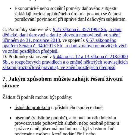
Ekonomické nebo sociální poměry daňového subjektu
zakládají tvrdost uplatněného úroku a posoudí se četnost
porušování povinností při správě daní daňovým subjektem.
C. Podmínky stanovené v
§ 25 zákona č. 357/1992 Sb., o dani
dědické, dani darovací a dani z převodu nemovitostí, ve znění
účinném do 31. prosince 2013
, ve spojení s
§ 57 zákonného
opatření Senátu č. 340/2013 Sb., o dani z nabytí nemovitých věcí,
ve znění pozdějších předpisů
.
D. Podmínky stanovené v
§ 44a odst. 12 a 13 zákona č. 218/2000
Sb., o rozpočtových pravidlech a o změně některých souvisejících
zákonů (rozpočtová pravidla), ve znění pozdějších předpisů
.
7.
Jakým způsobem můžete zahájit řešení životní
situace
Žádost či podnět mohou být podány:
ústně do protokolu
u příslušného správce daně,
písemně (v listinné podobě)
, a to buď prostřednictvím
provozovatele poštovních služeb, nebo osobně přímo u
správce daně; písemná podání musí být vlastnoručně
podepsána osobou, která podání činí, nebo