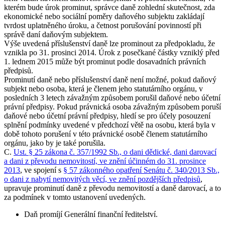
kterém bude úrok prominut, správce daně zohlední skutečnost, zda
ekonomické nebo sociální poměry daňového subjektu zakládají
tvrdost uplatněného úroku, a četnost porušování povinností při
správě daní daňovým subjektem.
Výše uvedená příslušenství daně lze prominout za předpokladu, že
vznikla po 31. prosinci 2014. Úrok z posečkané částky vzniklý před
1. lednem 2015 může být prominut podle dosavadních právních
předpisů.
Prominutí daně nebo příslušenství daně není možné, pokud daňový
subjekt nebo osoba, která je členem jeho statutárního orgánu, v
posledních 3 letech závažným způsobem porušil daňové nebo účetní
právní předpisy. Pokud právnická osoba závažným způsobem poruší
daňové nebo účetní právní předpisy, hledí se pro účely posouzení
splnění podmínky uvedené v předchozí větě na osobu, která byla v
době tohoto porušení v této právnické osobě členem statutárního
orgánu, jako by je také porušila.
C.
Ust. § 25 zákona č. 357/1992 Sb., o dani dědické, dani darovací
a dani z převodu nemovitostí, ve znění účinném do 31. prosince
2013
, ve spojení s
§ 57 zákonného opatření Senátu č. 340/2013 Sb.,
o dani z nabytí nemovitých věcí, ve znění pozdějších předpisů
,
upravuje prominutí daně z převodu nemovitostí a daně darovací, a to
za podmínek v tomto ustanovení uvedených.
Daň promíjí Generální finanční ředitelství.