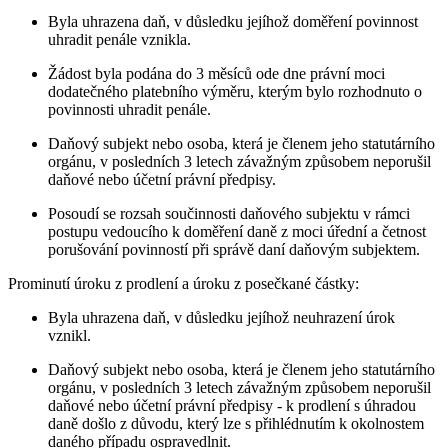
Byla uhrazena daň, v důsledku jejíhož doměření povinnost
uhradit penále vznikla.
Žádost byla podána do 3 měsíců ode dne právní moci
dodatečného platebního výměru, kterým bylo rozhodnuto o
povinnosti uhradit penále.
Daňový subjekt nebo osoba, která je členem jeho statutárního
orgánu, v posledních 3 letech závažným způsobem neporušil
daňové nebo účetní právní předpisy.
Posoudí se rozsah součinnosti daňového subjektu v rámci
postupu vedoucího k doměření daně z moci úřední a četnost
porušování povinností při správě daní daňovým subjektem.
Prominutí úroku z prodlení a úroku z posečkané částky:
Byla uhrazena daň, v důsledku jejíhož neuhrazení úrok
vznikl.
Daňový subjekt nebo osoba, která je členem jeho statutárního
orgánu, v posledních 3 letech závažným způsobem neporušil
daňové nebo účetní právní předpisy - k prodlení s úhradou
daně došlo z důvodu, který lze s přihlédnutím k okolnostem
daného případu ospravedlnit.